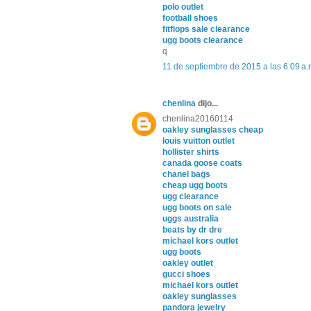
polo outlet
football shoes
fitflops sale clearance
ugg boots clearance
q
11 de septiembre de 2015 a las 6:09 a.
chenlina
dijo...
chenlina20160114
oakley sunglasses cheap
louis vuitton outlet
hollister shirts
canada goose coats
chanel bags
cheap ugg boots
ugg clearance
ugg boots on sale
uggs australia
beats by dr dre
michael kors outlet
ugg boots
oakley outlet
gucci shoes
michael kors outlet
oakley sunglasses
pandora jewelry