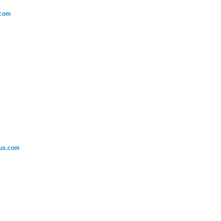
.com
.us.com