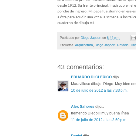
desde 1912. Su frente principal, inspirado en el
porche de ingreso. Mi papá fue alumno en ese esta
a ésta para acudir una vez a la semana
a los tall
cuaderno de dibujo A4.
Publicado por
Diego Jappert
en
6:44 p.m.
Etiquetas:
Arquitectura
,
Diego Jappert
,
Rafaela
,
Tin
43 comentarios:
EDUARDO DI CLERICO
dijo...
Maravilloso dibujo, Diego. Muy bien e
10 de julio de 2012 a las 7:33 p.m.
Alex Sahores
dijo...
tremendo Diego!!! muy buena línea
11 de julio de 2012 a las 3:50 p.m.