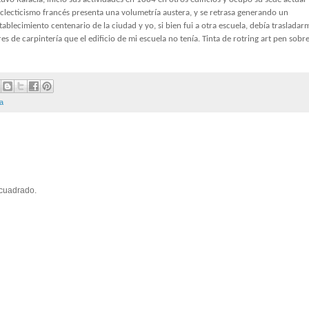
 eclecticismo francés presenta una volumetría austera, y se retrasa generando un
blecimiento centenario de la ciudad y yo, si bien fui a otra escuela, debía trasladar
eres de carpintería que el edificio de mi escuela no tenía. Tinta de rotring art pen sobr
ta
ncuadrado.