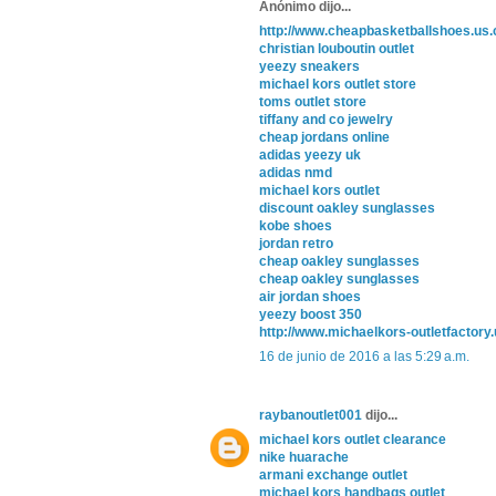
Anónimo dijo...
http://www.cheapbasketballshoes.us
christian louboutin outlet
yeezy sneakers
michael kors outlet store
toms outlet store
tiffany and co jewelry
cheap jordans online
adidas yeezy uk
adidas nmd
michael kors outlet
discount oakley sunglasses
kobe shoes
jordan retro
cheap oakley sunglasses
cheap oakley sunglasses
air jordan shoes
yeezy boost 350
http://www.michaelkors-outletfactory
16 de junio de 2016 a las 5:29 a.m.
raybanoutlet001
dijo...
michael kors outlet clearance
nike huarache
armani exchange outlet
michael kors handbags outlet