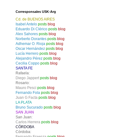
Corresponsales USK-Arg
Cd. de BUENOS AIRES
Isabel Antelo
posts
blog
Eduardo Di Clérico
posts
blog
Alex Sahores
posts
blog
Norberto Dorantes
posts
blog
Adhemar O. Rioja
posts
blog
Oscar Hernández
posts
blog
Lucía Herrero
posts
blog
Alejandro Pérez
posts
blog
Cecilia Coppo
posts
blog
SANTA FE
Rafaela:
Diego Jappert
posts
blog
Rosario:
Mauro Pesci
posts
blog
Fernando Fola
posts
blog
Juan G Facta
posts
blog
LA PLATA
Bruno Sucurado
posts
blog
SAN JUAN
San Juan:
Carlos Herrera
posts
blog
CÓRDOBA
Córdoba:
Fernando Fraenza
posts
blog