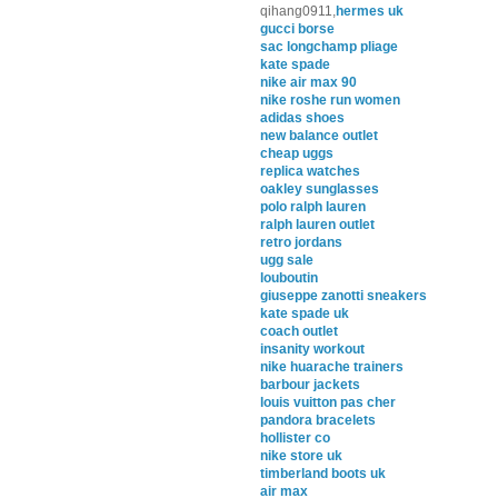
qihang0911,
hermes uk
gucci borse
sac longchamp pliage
kate spade
nike air max 90
nike roshe run women
adidas shoes
new balance outlet
cheap uggs
replica watches
oakley sunglasses
polo ralph lauren
ralph lauren outlet
retro jordans
ugg sale
louboutin
giuseppe zanotti sneakers
kate spade uk
coach outlet
insanity workout
nike huarache trainers
barbour jackets
louis vuitton pas cher
pandora bracelets
hollister co
nike store uk
timberland boots uk
air max