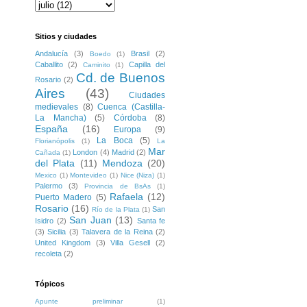
Sitios y ciudades
Andalucía
(3)
Brasil
(2)
Boedo
(1)
Caballito
(2)
Capilla del
Caminito
(1)
Cd. de Buenos
Rosario
(2)
Aires
(43)
Ciudades
medievales
(8)
Cuenca (Castilla-
La Mancha)
(5)
Córdoba
(8)
España
(16)
Europa
(9)
La Boca
(5)
Florianópolis
(1)
La
Mar
London
(4)
Madrid
(2)
Cañada
(1)
del Plata
(11)
Mendoza
(20)
Mexico
(1)
Montevideo
(1)
Nice (Niza)
(1)
Palermo
(3)
Provincia de BsAs
(1)
Rafaela
(12)
Puerto Madero
(5)
Rosario
(16)
San
Río de la Plata
(1)
San Juan
(13)
Isidro
(2)
Santa fe
(3)
Sicilia
(3)
Talavera de la Reina
(2)
United Kingdom
(3)
Villa Gesell
(2)
recoleta
(2)
Tópicos
Apunte preliminar
(1)