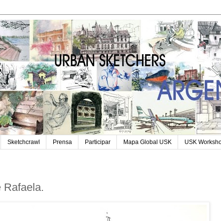
Sketchcrawl
Prensa
Participar
Mapa Global USK
USK Worksh
 Rafaela.