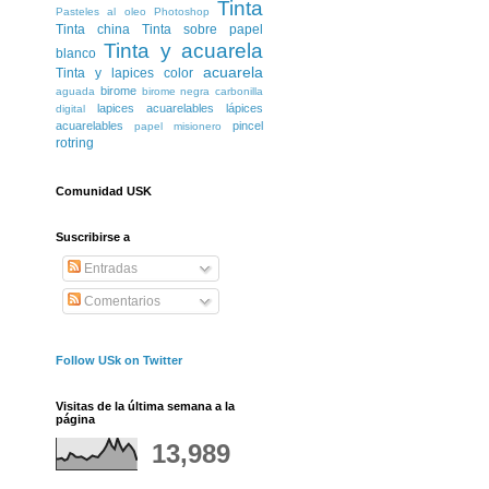
Tinta
Pasteles al oleo
Photoshop
Tinta china
Tinta sobre papel
Tinta y acuarela
blanco
acuarela
Tinta y lapices color
birome
aguada
birome negra
carbonilla
lapices acuarelables
lápices
digital
acuarelables
pincel
papel misionero
rotring
Comunidad USK
Suscribirse a
Entradas
Comentarios
Follow USk on Twitter
Visitas de la última semana a la
página
13,989