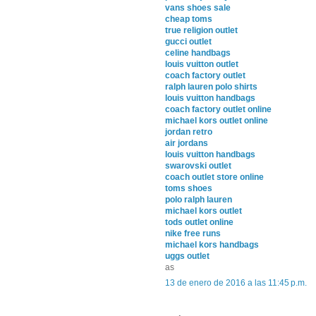
vans shoes sale
cheap toms
true religion outlet
gucci outlet
celine handbags
louis vuitton outlet
coach factory outlet
ralph lauren polo shirts
louis vuitton handbags
coach factory outlet online
michael kors outlet online
jordan retro
air jordans
louis vuitton handbags
swarovski outlet
coach outlet store online
toms shoes
polo ralph lauren
michael kors outlet
tods outlet online
nike free runs
michael kors handbags
uggs outlet
as
13 de enero de 2016 a las 11:45 p.m.