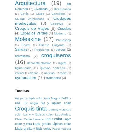
Arquitectura
(19)
Art
Nouveau
(2)
Avenidas
(2)
Bicentenario
(1)
Cafés
(1)
Calles
(1)
Cancilleria
(1)
Ciudades
Ciudad Universitaria
(1)
medievales
(8)
Colectivo
(1)
Croquis de Viajes
(8)
Cupulas
(4)
Espacios Verdes
(4)
Moderno
(1)
Moleskine
(17)
Photoshop
(1)
Postal
(1)
Puente Colgante
(1)
Salidas
(5)
barcos
(2)
Tradiciones
(1)
croquiseros
brutalismo
(2)
(16)
deconstructivismo
(1)
digital
(1)
figura-fondo
(1)
iglesias porteñas
(1)
interior
(1)
marina
(1)
noticias
(1)
radio
(1)
symposium
(10)
transporte
(3)
Técnicas
Art pen y lápiz color. Aula Magna FADU -
Bic y lapices color
UNC
Bic negra
Croquis tinta
Lammy y lápices
color
Lamy y lápices color. Los Andes.
Lapiz color
Lapiz
Chile. Carlos Herrera
color y tinta
Lapiz grafito
Lápices color
Lápiz grafito y lápiz color.
Papel madera