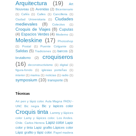
Arquitectura
(19)
Art
Nouveau
(2)
Avenidas
(2)
Bicentenario
(1)
Cafés
(1)
Calles
(1)
Cancilleria
(1)
Ciudades
Ciudad Universitaria
(1)
medievales
(8)
Colectivo
(1)
Croquis de Viajes
(8)
Cupulas
(4)
Espacios Verdes
(4)
Moderno
(1)
Moleskine
(17)
Photoshop
(1)
Postal
(1)
Puente Colgante
(1)
Salidas
(5)
barcos
(2)
Tradiciones
(1)
croquiseros
brutalismo
(2)
(16)
deconstructivismo
(1)
digital
(1)
figura-fondo
(1)
iglesias porteñas
(1)
interior
(1)
marina
(1)
noticias
(1)
radio
(1)
symposium
(10)
transporte
(3)
Técnicas
Art pen y lápiz color. Aula Magna FADU -
Bic y lapices color
UNC
Bic negra
Croquis tinta
Lammy y lápices
color
Lamy y lápices color. Los Andes.
Lapiz color
Lapiz
Chile. Carlos Herrera
color y tinta
Lapiz grafito
Lápices color
Lápiz grafito y lápiz color.
Papel madera