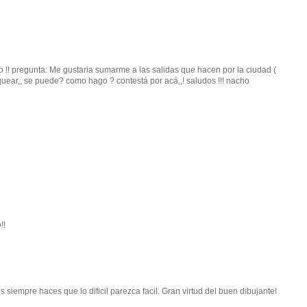
 !! pregunta: Me gustaria sumarme a las salidas que hacen por la ciudad (
uear,, se puede? como hago ? contestá por acá,,! saludos !!! nacho
!!
 siempre haces que lo dificil parezca facil. Gran virtud del buen dibujante!