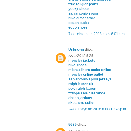
true religion jeans
yeezy shoes
san antonio spurs
nike outlet store
coach outlet
ecco shoes
7 de febrero de 2018 a las 6:01 a.m.
Unknown
dijo...
zzzzz2018.5.25
moncler jackets
nike shoes
michael kors outlet online
moncler online outlet
san antonio spurs jerseys
ralph lauren uk
polo ralph lauren
fitflops sale clearance
cheap jordans
skechers outlet
24 de mayo de 2018 a las 10:43 p.m.
5689
dijo...