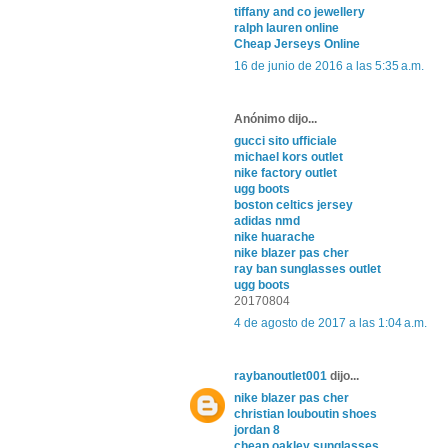
tiffany and co jewellery
ralph lauren online
Cheap Jerseys Online
16 de junio de 2016 a las 5:35 a.m.
Anónimo dijo...
gucci sito ufficiale
michael kors outlet
nike factory outlet
ugg boots
boston celtics jersey
adidas nmd
nike huarache
nike blazer pas cher
ray ban sunglasses outlet
ugg boots
20170804
4 de agosto de 2017 a las 1:04 a.m.
raybanoutlet001
dijo...
nike blazer pas cher
christian louboutin shoes
jordan 8
cheap oakley sunglasses