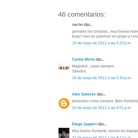
46 comentarios:
nacho dijo...
geniales los croquiss,, muy buena mano
bsas? vivo en palermo) en grupo a croq
19 de mayo de 2012 a las 5:23 p.m.
Carlos Merlo
dijo...
Magistral , como siempre...
Saludos.
19 de mayo de 2012 a las 5:43 p.m.
Alex Sahores
dijo...
temendos como siempre, Bien Norberto
23 de mayo de 2012 a las 6:01 p.m.
Diego Jappert
dijo...
Muy bueno Norberto, viendo tus trabajos
27 de mayo de 2012 a las 8:12 p.m.