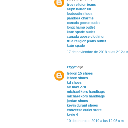
zzzzz2018.11.17
true religion jeans
ralph lauren uk
louboutin shoes
pandora charms
canada goose outlet
longchamp outlet
kate spade outlet
canada goose clothing
true religion jeans outlet
kate spade
17 de noviembre de 2018 a las 2:12 a.
zzyytt
dijo...
lebron 15 shoes
lebron shoes
kd shoes
air max 270
michael kors handbags
michael kors handbags
jordan shoes
kevin durant shoes
converse outlet store
kyrie 4
10 de enero de 2019 a las 12:05 a.m.