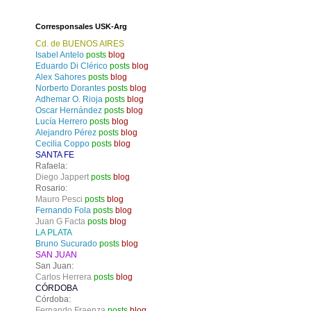
Corresponsales USK-Arg
Cd. de BUENOS AIRES
Isabel Antelo
posts
blog
Eduardo Di Clérico
posts
blog
Alex Sahores
posts
blog
Norberto Dorantes
posts
blog
Adhemar O. Rioja
posts
blog
Oscar Hernández
posts
blog
Lucía Herrero
posts
blog
Alejandro Pérez
posts
blog
Cecilia Coppo
posts
blog
SANTA FE
Rafaela:
Diego Jappert
posts
blog
Rosario:
Mauro Pesci
posts
blog
Fernando Fola
posts
blog
Juan G Facta
posts
blog
LA PLATA
Bruno Sucurado
posts
blog
SAN JUAN
San Juan:
Carlos Herrera
posts
blog
CÓRDOBA
Córdoba:
Fernando Fraenza
posts
blog