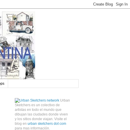
ops
Urban
Sketchers es un colectivo de
artistas en todo el mundo que
dibujan las ciudades donde viven
y los sitios donde viajan. Visite el
blog en
urban sketchers dot com
para mas información.