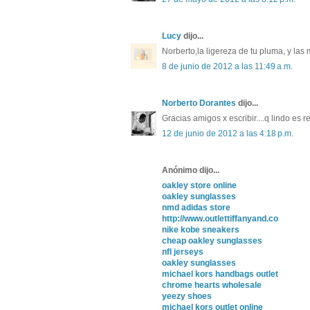
Lucy
dijo...
Norberto,la ligereza de tu pluma, y las
8 de junio de 2012 a las 11:49 a.m.
Norberto Dorantes
dijo...
Gracias amigos x escribir....q lindo es r
12 de junio de 2012 a las 4:18 p.m.
Anónimo dijo...
oakley store online
oakley sunglasses
nmd adidas store
http://www.outlettiffanyand.co
nike kobe sneakers
cheap oakley sunglasses
nfl jerseys
oakley sunglasses
michael kors handbags outlet
chrome hearts wholesale
yeezy shoes
michael kors outlet online