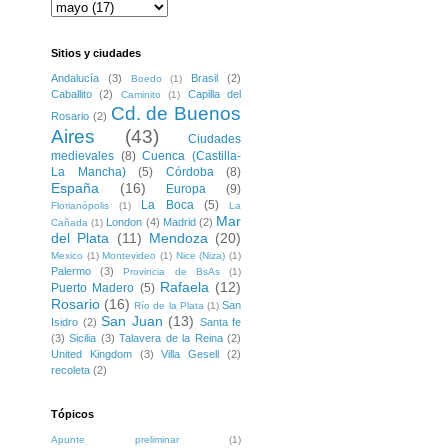
Sitios y ciudades
Andalucía
(3)
Brasil
(2)
Boedo
(1)
Caballito
(2)
Capilla del
Caminito
(1)
Cd. de Buenos
Rosario
(2)
Aires
(43)
Ciudades
medievales
(8)
Cuenca (Castilla-
La Mancha)
(5)
Córdoba
(8)
España
(16)
Europa
(9)
La Boca
(5)
Florianópolis
(1)
La
Mar
London
(4)
Madrid
(2)
Cañada
(1)
del Plata
(11)
Mendoza
(20)
Mexico
(1)
Montevideo
(1)
Nice (Niza)
(1)
Palermo
(3)
Provincia de BsAs
(1)
Rafaela
(12)
Puerto Madero
(5)
Rosario
(16)
San
Río de la Plata
(1)
San Juan
(13)
Isidro
(2)
Santa fe
(3)
Sicilia
(3)
Talavera de la Reina
(2)
United Kingdom
(3)
Villa Gesell
(2)
recoleta
(2)
Tópicos
Apunte preliminar
(1)