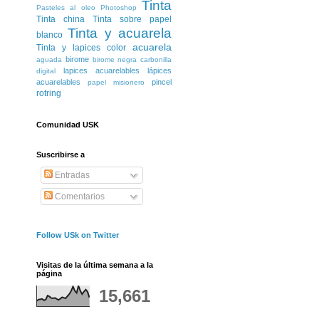
Tinta
Pasteles al oleo
Photoshop
Tinta china
Tinta sobre papel
Tinta y acuarela
blanco
acuarela
Tinta y lapices color
birome
aguada
birome negra
carbonilla
lapices acuarelables
lápices
digital
acuarelables
pincel
papel misionero
rotring
Comunidad USK
Suscribirse a
Entradas
Comentarios
Follow USk on Twitter
Visitas de la última semana a la
página
15,661