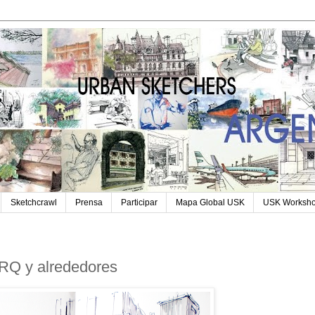
Sketchcrawl
Prensa
Participar
Mapa Global USK
USK Worksh
RQ y alrededores