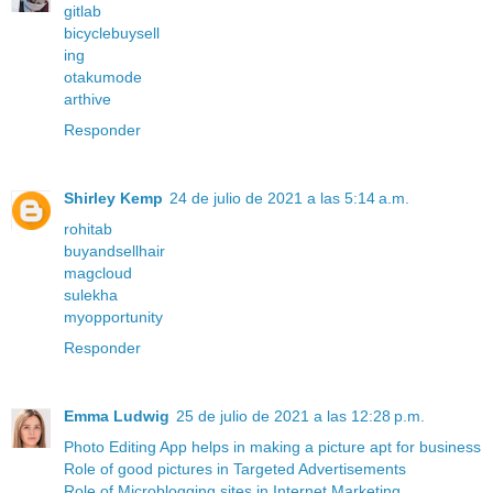
gitlab
bicyclebuysell
ing
otakumode
arthive
Responder
Shirley Kemp
24 de julio de 2021 a las 5:14 a.m.
rohitab
buyandsellhair
magcloud
sulekha
myopportunity
Responder
Emma Ludwig
25 de julio de 2021 a las 12:28 p.m.
Photo Editing App helps in making a picture apt for business
Role of good pictures in Targeted Advertisements
Role of Microblogging sites in Internet Marketing