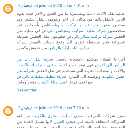
9 de julio de 2019 a las 7:01 a.m.
ديجيتال
عملية نقل الاثاث دائمة ومستمرة ما بين الحين والاخر حيث يقوم
الناس بالتنقل دائما من مكان الي اخر ويقومون بنقل العفش وقد
يستعين بعض
نجار فك و تركيب بالرياض
الناس بأشخاص غير
متخصصين
شركه تنظيف موكيت ومجالس بالرياض
في عملية نقل
العفش
شركه تركيب ستائر بالرياض
فيقومون بنقل العفش بطريقة
عشوائية وغير منضبطة فتؤدي الي وقوع خسائر بالعفش
شركه
من خدوش وكسور .
تركيب اثاث ايكيا بالرياض
أعزاءنا العملاء يمكنكم الاستعانة بأفضل
شركه نقل اثاث من
الرياض الي الاردن
فهي توفر جميع الادوات
فني سيراميك بالكويت
والآلات والمعدات الحديثة التي تستخدم في نقل العفش
شركه نقل
عفش بالكويت
وتوصيلة الي المنازل
شركة تنظيف مكيفات بالرياض
مع اقوي فريق عمل
صباغ الكويت
متميز وماهر
Responder
9 de julio de 2019 a las 7:10 a.m.
ديجيتال
تعتبر شركات الصرف الصحي
تسليك مجاري بالكويت
من اهم
الشركات المتعلقه بالبيئه
فني صحي القرين
لانها تشمل العديد من
المواضيع المختلفه بالسباكه والصرف الصحي في حياتنا اليوميه