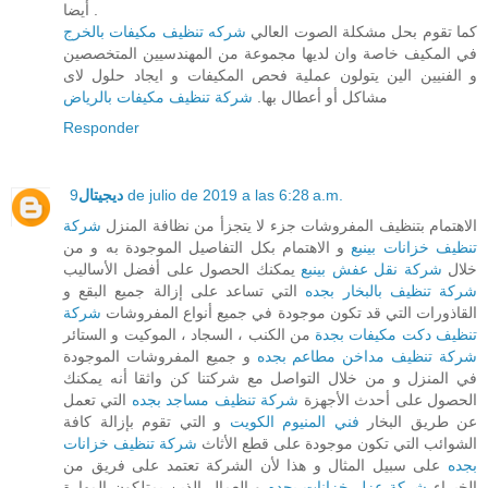
أيضا .
كما تقوم بحل مشكلة الصوت العالي
شركه تنظيف مكيفات بالخرج
في المكيف خاصة وان لديها مجموعة من المهندسيين المتخصصين
و الفنيين الين يتولون عملية فحص المكيفات و ايجاد حلول لاى
مشاكل أو أعطال بها.
شركة تنظيف مكيفات بالرياض
Responder
9 de julio de 2019 a las 6:28 a.m.
ديجيتال
الاهتمام بتنظيف المفروشات جزء لا يتجزأ من نظافة المنزل
شركة
تنظيف خزانات بينبع
و الاهتمام بكل التفاصيل الموجودة به و من
خلال
شركة نقل عفش بينبع
يمكنك الحصول على أفضل الأساليب
شركة تنظيف بالبخار بجده
التي تساعد على إزالة جميع البقع و
القاذورات التي قد تكون موجودة في جميع أنواع المفروشات
شركة
تنظيف دكت مكيفات بجدة
من الكنب ، السجاد ، الموكيت و الستائر
شركة تنظيف مداخن مطاعم بجده
و جميع المفروشات الموجودة
في المنزل و من خلال التواصل مع شركتنا كن واثقا أنه يمكنك
الحصول على أحدث الأجهزة
شركة تنظيف مساجد بجده
التي تعمل
عن طريق البخار
فني المنيوم الكويت
و التي تقوم بإزالة كافة
الشوائب التي تكون موجودة على قطع الأثاث
شركة تنظيف خزانات
بجده
على سبيل المثال و هذا لأن الشركة تعتمد على فريق من
الخبراء
شركة عزل خزانات بجده
و العمال الذين يمتلكون المهارة