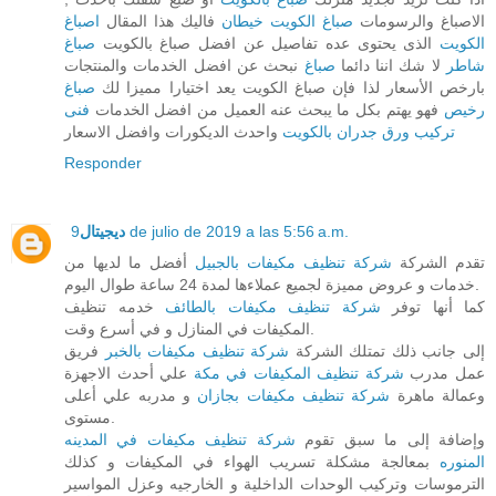
الاصباغ والرسومات
صباغ الكويت خيطان
فاليك هذا المقال
اصباغ
الكويت
الذى يحتوى عده تفاصيل عن افضل صباغ بالكويت
صباغ
شاطر
لا شك اننا دائما
صباغ
نبحث عن افضل الخدمات والمنتجات
بارخص الأسعار لذا فإن صباغ الكويت يعد اختيارا مميزا لك
صباغ
رخيص
فهو يهتم بكل ما يبحث عنه العميل من افضل الخدمات
فنى
تركيب ورق جدران بالكويت
واحدث الديكورات وافضل الاسعار
Responder
9 de julio de 2019 a las 5:56 a.m.
ديجيتال
تقدم الشركة
شركة تنظيف مكيفات بالجبيل
أفضل ما لديها من
خدمات و عروض مميزة لجميع عملاءها لمدة 24 ساعة طوال اليوم.
كما أنها توفر
شركة تنظيف مكيفات بالطائف
خدمه تنظيف
المكيفات في المنازل و في أسرع وقت.
إلى جانب ذلك تمتلك الشركة
شركة تنظيف مكيفات بالخبر
فريق
عمل مدرب
شركة تنظيف المكيفات في مكة
علي أحدث الاجهزة
وعمالة ماهرة
شركة تنظيف مكيفات بجازان
و مدربه علي أعلى
مستوى.
وإضافة إلى ما سبق تقوم
شركة تنظيف مكيفات في المدينه
المنوره
بمعالجة مشكلة تسريب الهواء في المكيفات و كذلك
الترموسات وتركيب الوحدات الداخلية و الخارجيه وعزل المواسير