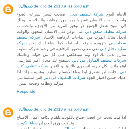
9 de julio de 2019 a las 5:40 a.m.
ديجيتال
الحياه اليوم
شركة تنظيف بدبي
اصبحت تسير بسرعه الضوء
واصبحت حياه الانسان تتميز بالمزيد من الرفاهيه والسلاسه , وذلك
لأن أصبح شغل الجميع هو توفير المزيد من الأجهزه والخدمات
شركه تنظيف شقق دبي
التى توفر على الانسان المجهود والوقت
لجعل هناك المزيد من الماحات لرفاهيه الانسان
شركه تنظيف
سجاد دبي
وتزويده بالوقت ليستغله كما يشاء لذلك نحن
شركه
تنظيف فلل دبي
نعى معنى تحقيق الرفاهيه فى وجود شركه تنظيف
منازل بدبى لك اولا وثم سينعكس على كل من حولك وعائلتك
شركات تنظيف المنازل في دبي
,سنفتح لك مجال اكبر لتمارسى
اهتماماتك بكل حريه لتشعرى بالتالق و التميز
شركه تنظيف كنب
دبي
, فانت لن تشعرى ابدا بعناء الاهتمام بتنظيف وعنايه منزلك لذا
عليك حسن اختيار الجهه
شركات التنظيف فى دبي
التى ستستامنى
منزلك ونظافه وصحه المنزل
Responder
9 de julio de 2019 a las 5:48 a.m.
ديجيتال
اذا كنت تبحث عن افضل صباغ بالكويت للقيام بكافه اعمال الأصباغ
وتركيب ورق الجدران
صباغ الكويت
, اذا كنت تريد تجديد منزلك
صباغ بالكويت
او صبغ شقتك باحدث