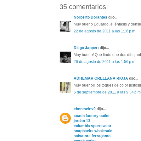
35 comentarios:
Norberto Dorantes
dijo...
Muy bueno Eduardo, el énfasis y densida
22 de agosto de 2011 a las 1:16 p.m.
Diego Jappert
dijo...
Muy bueno! Que lindo que dos dibujant
26 de agosto de 2011 a las 1:56 p.m.
ADHEMAR ORELLANA RIOJA
dijo...
Muy bueno!! los toques de color justos!!
5 de septiembre de 2011 a las 9:34 p.m
chenmeinv0
dijo...
coach factory outlet
jordan 13
columbia sportswear
snapbacks wholesale
salvatore ferragamo