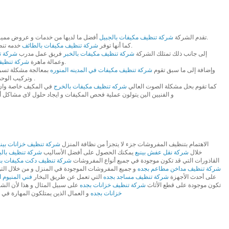
أفضل ما لديها من خدمات و عروض مميزة لجميع عملاءها لمدة 24 ساعة طوال اليوم.
تقدم الشركة
شركة تنظيف مكيفات بالجبيل
خدمه تنظيف المكيفات في المنازل و في أسرع وقت.
كما أنها توفر
شركة تنظيف مكيفات بالطائف
إلى جانب ذلك تمتلك الشركة
شركة تنظيف مكيفات بالخبر
فريق عمل مدرب
شركة ت
و مدربه علي أعلى مستوى.
وعمالة ماهرة
شركة تنظيف
وإضافة إلى ما سبق تقوم
شركة تنظيف مكيفات في المدينه المنوره
بمعالجة مشكلة تسري
وتركيب الوحدات الداخلية و الخارجيه وعزل المواسير أيضا .
كما تقوم بحل مشكلة الصوت العالي
شركه تنظيف مكيفات بالخرج
في المكيف خاصة وان 
و الفنيين الين يتولون عملية فحص المكيفات و ايجاد حلول لاى مشاكل أ
الاهتمام بتنظيف المفروشات جزء لا يتجزأ من نظافة المنزل
شركة تنظيف خزانات بينب
خلال
شركة نقل عفش بينبع
يمكنك الحصول على أفضل الأساليب
شركة تنظيف بالب
القاذورات التي قد تكون موجودة في جميع أنواع المفروشات
شركة تنظيف دكت مكيفات بج
شركة تنظيف مداخن مطاعم بجده
و جميع المفروشات الموجودة في المنزل و من خلال التو
على أحدث الأجهزة
شركة تنظيف مساجد بجده
التي تعمل عن طريق البخار
فني المنيوم 
تكون موجودة على قطع الأثاث
شركة تنظيف خزانات بجده
على سبيل المثال و هذا لأن الش
خزانات بجده
و العمال الذين يمتلكون المهارة في ا