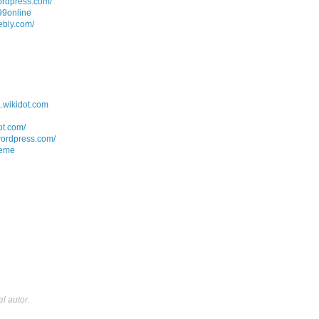
ordpress.com/
99online
ebly.com/
a.wikidot.com
ot.com/
wordpress.com/
ceme
l autor.