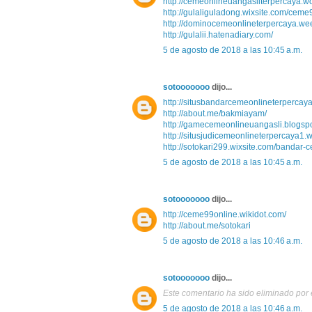
http://cemeonlineuangasliterpercaya.w
http://gulaliguladong.wixsite.com/ceme
http://dominocemeonlineterpercaya.we
http://gulalii.hatenadiary.com/
5 de agosto de 2018 a las 10:45 a.m.
sotooooooo
dijo...
http://situsbandarcemeonlineterpercay
http://about.me/bakmiayam/
http://gamecemeonlineuangasli.blogsp
http://situsjudicemeonlineterpercaya1.
http://sotokari299.wixsite.com/bandar-
5 de agosto de 2018 a las 10:45 a.m.
sotooooooo
dijo...
http://ceme99online.wikidot.com/
http://about.me/sotokari
5 de agosto de 2018 a las 10:46 a.m.
sotooooooo
dijo...
Este comentario ha sido eliminado por e
5 de agosto de 2018 a las 10:46 a.m.