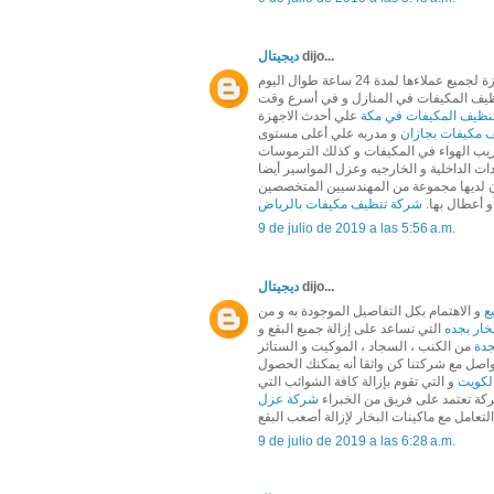
dijo...
ديجيتال
نظيف المكيفات في مكة
علي أحدث الاجهزة
 مكيفات بجازان
ب الهواء في المكيفات و كذلك الترموسات
لديها مجموعة من المهندسيين المتخصصين
و أعطال بها.
شركة تنظيف مكيفات بالرياض
9 de julio de 2019 a las 5:56 a.m.
dijo...
ديجيتال
ع
و الاهتمام بكل التفاصيل الموجودة به و من
خار بجده
التي تساعد على إزالة جميع البقع و
دة
من الكنب ، السجاد ، الموكيت و الستائر
اصل مع شركتنا كن واثقا أنه يمكنك الحصول
الكويت
و التي تقوم بإزالة كافة الشوائب التي
ركة تعتمد على فريق من الخبراء
شركة عزل
لتعامل مع ماكينات البخار لإزالة أصعب البقع
9 de julio de 2019 a las 6:28 a.m.