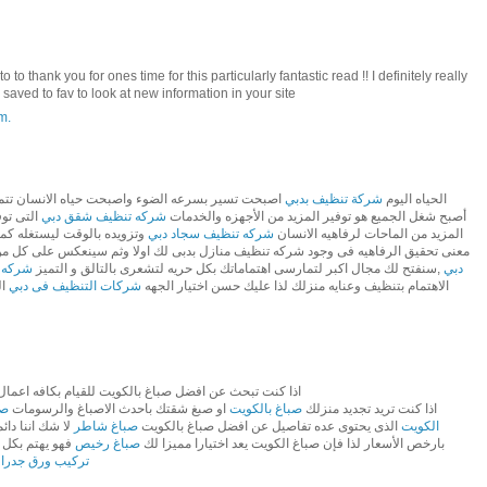
 to thank you for ones time for this particularly fantastic read !! I definitely really
u saved to fav to look at new information in your site
m.
الحياه اليوم
شركة تنظيف بدبي
اصبحت تسير بسرعه الضوء واصبحت حياه الانسان تتميز 
أصبح شغل الجميع هو توفير المزيد من الأجهزه والخدمات
شركه تنظيف شقق دبي
التى تو
المزيد من الماحات لرفاهيه الانسان
شركه تنظيف سجاد دبي
وتزويده بالوقت ليستغله كم
معنى تحقيق الرفاهيه فى وجود شركه تنظيف منازل بدبى لك اولا وثم سينعكس على كل م
دبي
,سنفتح لك مجال اكبر لتمارسى اهتماماتك بكل حريه لتشعرى بالتالق و التميز
شركه 
الاهتمام بتنظيف وعنايه منزلك لذا عليك حسن اختيار الجهه
شركات التنظيف فى دبي
ال
اذا كنت تبحث عن افضل صباغ بالكويت للقيام بكافه اعمال
, اذا كنت تريد تجديد منزلك
صباغ بالكويت
او صبغ شقتك باحدث الاصباغ والرسومات
صب
الكويت
الذى يحتوى عده تفاصيل عن افضل صباغ بالكويت
صباغ شاطر
لا شك اننا دائ
بارخص الأسعار لذا فإن صباغ الكويت يعد اختيارا مميزا لك
صباغ رخيص
فهو يهتم بكل 
تركيب ورق جدران