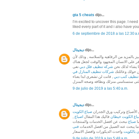
gta 5 cheats
dijo...
I’m excited to uncover this page. I need to
liked every part of it and i also have yo
6 de septiembre de 2018 a las 12:30 a.
dijo...
ديجيتال
بالمزيد من الرفاهيه والسلاسه , وذلك لأن
فر على الانسان المجهود والوقت لجعل هناك
ا يشاء لذلك نحن
شركه تنظيف فلل دبي
نعى
ن حولك وعائلتك
شركات تنظيف المنازل في
تنظيف كنب دبي
, فانت لن تشعرى ابدا بعناء
تى ستستامنى منزلك ونظافه وصحه المنزل
9 de julio de 2019 a las 5:40 a.m.
dijo...
ديجيتال
 الأصباغ وتركيب ورق الجدران
صباغ الكويت
اغ الكويت خيطان
فاليك هذا المقال
اصباغ
ما
صباغ
نبحث عن افضل الخدمات والمنتجات
ما يبحث عنه العميل من افضل الخدمات
فنى
 بالكويت
واحدث الديكورات وافضل الاسعار
9 de julio de 2019 a las 5:48 a.m.