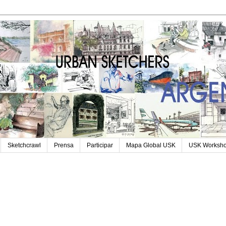
Sketchcrawl
Prensa
Participar
Mapa Global USK
USK Worksh