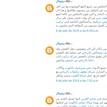
dijo...
ديجيتال
التخلص من جميع البقع الموجودة بها من أجل
بب في التقليل من مستوى نظافتها و هذا لان
ت البخار و التي تقوم بالتخلص من كافة البقع
يف بدبي
في أي وقت فنحن نعمل على مدار
شن جرافيك
و الشكاوي الخاصة
فني تركيب
9 de julio de 2019 a las 6:49 a.m.
dijo...
ديجيتال
ما من مكان الي اخر ويقومون بنقل العفش وقد
يت ومجالس بالرياض
في عملية نقل العفش
 الي وقوع خسائر بالعفش
شركه تركيب اثاث
من خدوش وكسور .
ايكيا بالرياض
جميع الادوات
فني سيراميك بالكويت
والآلات
ي المنازل
شركة تنظيف مكيفات بالرياض
مع
اقوي فريق عمل
صباغ الكويت
متميز وماهر
9 de julio de 2019 a las 7:01 a.m.
dijo...
ديجيتال
بيئه
فني صحي القرين
لانها تشمل العديد من
هم في يومنا
سباك صحي بالكويت
من امثلتها
ي كهربائي منازل الكويت
والقيام بالكثير من