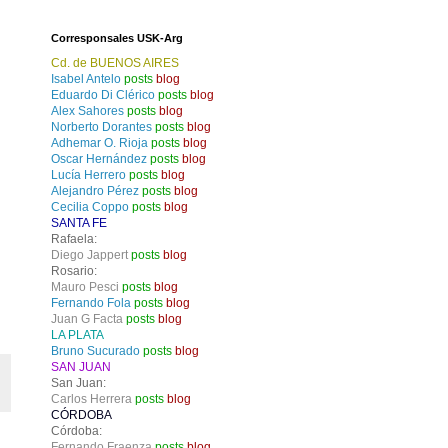
Corresponsales USK-Arg
Cd. de BUENOS AIRES
Isabel Antelo
posts
blog
Eduardo Di Clérico
posts
blog
Alex Sahores
posts
blog
Norberto Dorantes
posts
blog
Adhemar O. Rioja
posts
blog
Oscar Hernández
posts
blog
Lucía Herrero
posts
blog
Alejandro Pérez
posts
blog
Cecilia Coppo
posts
blog
SANTA FE
Rafaela:
Diego Jappert
posts
blog
Rosario:
Mauro Pesci
posts
blog
Fernando Fola
posts
blog
Juan G Facta
posts
blog
LA PLATA
Bruno Sucurado
posts
blog
SAN JUAN
San Juan:
Carlos Herrera
posts
blog
CÓRDOBA
Córdoba:
Fernando Fraenza
posts
blog