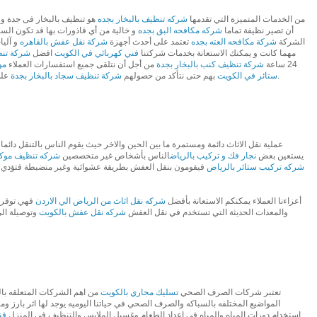
من الخدمات المتميزة التي تقدمها
شركه تنظيف بالبخار بجده
هو تنظيف بالبخار فى جدة و 
أن تصير نظيفة تماما
شركه مكافحه البق بجده
و خالية من أي قاذورات بها قد تكون الس
الشركة
شركة مكافحه العته بجده
تعتمد على أحدث أجهزة
شركة نقل عفش بالقاهره
و آليا
مهما كانت و يمكنك الاستعانة بخدمات شركتنا
فني كهربائي في الكويت
افضل
شركة تنظ
24 ساعة
شركة تنظيف كنب بالبخار بجدة
من أجل أن نتلقى جميع استفسارات العملاء
مو
على أفضل مستوى من النظافة الذي يحلمون به.
ستائر في الكويت
بهم حتى نتأكد من حصولهم
شركة تنظيف سجاد بالبخار بجدة
عملية نقل الاثاث دائمة ومستمرة ما بين الحين والاخر حيث يقوم الناس بالتنقل دائ
يستعين بعض
نجار فك و تركيب بالرياض
الناس بأشخاص غير متخصصين
شركه تنظيف موك
شركه تركيب ستائر بالرياض
فيقومون بنقل العفش بطريقة عشوائية وغير منضبطة فتؤدي
أعزاءنا العملاء يمكنكم الاستعانة بأفضل
شركه نقل اثاث من الرياض الي الاردن
فهي توفر 
والمعدات الحديثة التي تستخدم في نقل العفش
شركه نقل عفش بالكويت
وتوصيلة ال
تعتبر شركات الصرف الصحي
تسليك مجاري بالكويت
من اهم الشركات المتعلقه بال
المواضيع المختلفه بالسباكه والصرف الصحي في حياتنا اليوميه يوجد لها اثر بارز وم
استخدام دورات المياه والمياه في اعداد الطعام وغسيل الملابس والتنظيف في المنزل
فن