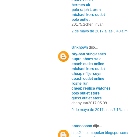
coach outlet
hermes uk
polo ralph lauren
michael kors outlet
polo outlet
20175.2chenjinyan
2 de mayo de 2017 a las 3:48 a.m.
Unknown
dijo...
ray-ban sunglasses
supra shoes sale
coach outlet online
michael kors outlet
cheap nfl jerseys
coach outlet online
roshe run
cheap replica watches
polo outlet store
gucci outlet store
chanyuan2017.05.09
9 de mayo de 2017 a las 7:15 a.m.
sotooooooo
dijo...
http://qiucemepoker.blogspot.com/