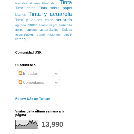
Tinta
Pasteles al oleo
Photoshop
Tinta china
Tinta sobre papel
Tinta y acuarela
blanco
acuarela
Tinta y lapices color
birome
aguada
birome negra
carbonilla
lapices acuarelables
lápices
digital
acuarelables
pincel
papel misionero
rotring
Comunidad USK
Suscribirse a
Entradas
Comentarios
Follow USk on Twitter
Visitas de la última semana a la
página
13,990