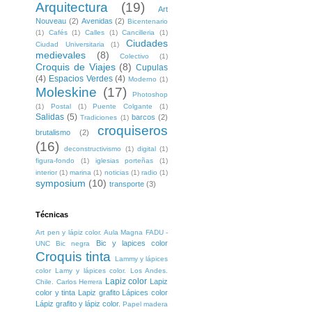
Arquitectura
(19)
Art
Nouveau
(2)
Avenidas
(2)
Bicentenario
(1)
Cafés
(1)
Calles
(1)
Cancilleria
(1)
Ciudades
Ciudad Universitaria
(1)
medievales
(8)
Colectivo
(1)
Croquis de Viajes
(8)
Cupulas
(4)
Espacios Verdes
(4)
Moderno
(1)
Moleskine
(17)
Photoshop
(1)
Postal
(1)
Puente Colgante
(1)
Salidas
(5)
barcos
(2)
Tradiciones
(1)
croquiseros
brutalismo
(2)
(16)
deconstructivismo
(1)
digital
(1)
figura-fondo
(1)
iglesias porteñas
(1)
interior
(1)
marina
(1)
noticias
(1)
radio
(1)
symposium
(10)
transporte
(3)
Técnicas
Art pen y lápiz color. Aula Magna FADU -
Bic y lapices color
UNC
Bic negra
Croquis tinta
Lammy y lápices
color
Lamy y lápices color. Los Andes.
Lapiz color
Lapiz
Chile. Carlos Herrera
color y tinta
Lapiz grafito
Lápices color
Lápiz grafito y lápiz color.
Papel madera