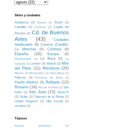
Sitios y ciudades
Andalucía
(3)
Brasil
(2)
Boedo
(1)
Caballito
(2)
Capilla del
Caminito
(1)
Cd. de Buenos
Rosario
(2)
Aires
(43)
Ciudades
medievales
(8)
Cuenca (Castilla-
La Mancha)
(5)
Córdoba
(8)
España
(16)
Europa
(9)
La Boca
(5)
Florianópolis
(1)
La
Mar
London
(4)
Madrid
(2)
Cañada
(1)
del Plata
(11)
Mendoza
(20)
Mexico
(1)
Montevideo
(1)
Nice (Niza)
(1)
Palermo
(3)
Provincia de BsAs
(1)
Rafaela
(12)
Puerto Madero
(5)
Rosario
(16)
San
Río de la Plata
(1)
San Juan
(13)
Isidro
(2)
Santa fe
(3)
Sicilia
(3)
Talavera de la Reina
(2)
United Kingdom
(3)
Villa Gesell
(2)
recoleta
(2)
Tópicos
Apunte preliminar
(1)