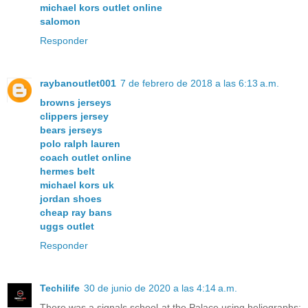
michael kors outlet online
salomon
Responder
raybanoutlet001
7 de febrero de 2018 a las 6:13 a.m.
browns jerseys
clippers jersey
bears jerseys
polo ralph lauren
coach outlet online
hermes belt
michael kors uk
jordan shoes
cheap ray bans
uggs outlet
Responder
Techilife
30 de junio de 2020 a las 4:14 a.m.
There was a signals school at the Palace using heliographs: