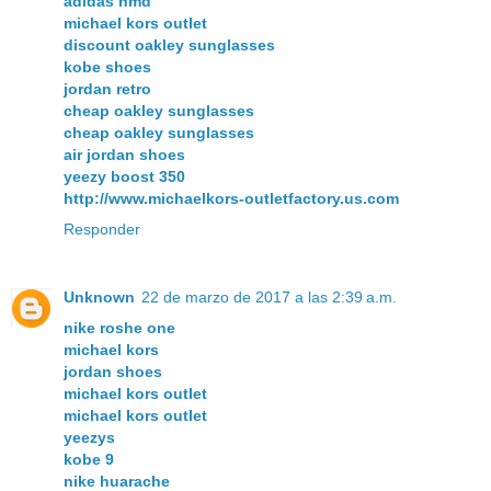
adidas nmd
michael kors outlet
discount oakley sunglasses
kobe shoes
jordan retro
cheap oakley sunglasses
cheap oakley sunglasses
air jordan shoes
yeezy boost 350
http://www.michaelkors-outletfactory.us.com
Responder
Unknown
22 de marzo de 2017 a las 2:39 a.m.
nike roshe one
michael kors
jordan shoes
michael kors outlet
michael kors outlet
yeezys
kobe 9
nike huarache