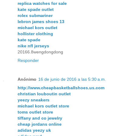
replica watches for sale
kate spade outlet
rolex submariner
lebron james shoes 13
michael kors outlet
hollister clothing
kate spade
nike nfl jerseys
20166.8wengdongdong
Responder
Anónimo
16 de junio de 2016 a las 5:30 a.m.
http://www.cheapbasketballshoes.us.com
christian louboutin outlet
yeezy sneakers
michael kors outlet store
toms outlet store
tiffany and co jewelry
cheap jordans online
adidas yeezy uk