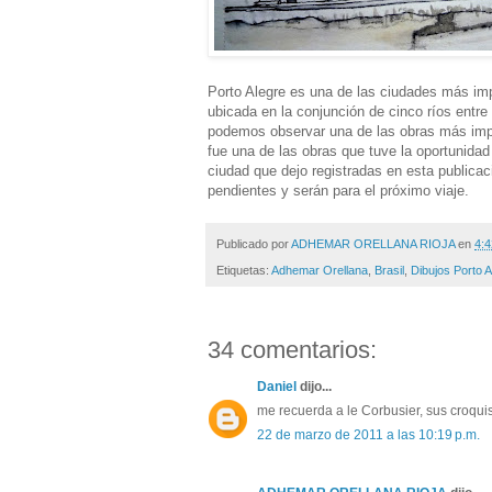
Porto Alegre es una de las ciudades más imp
ubicada en la conjunción de cinco ríos entre
podemos observar una de las obras más impo
fue una de las obras que tuve la oportunidad 
ciudad que dejo registradas en esta public
pendientes y serán para el próximo viaje.
Publicado por
ADHEMAR ORELLANA RIOJA
en
4:4
Etiquetas:
Adhemar Orellana
,
Brasil
,
Dibujos Porto A
34 comentarios:
Daniel
dijo...
me recuerda a le Corbusier, sus croqui
22 de marzo de 2011 a las 10:19 p.m.