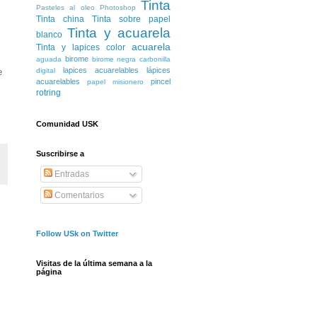
Tinta
Pasteles al oleo
Photoshop
Tinta china
Tinta sobre papel
Tinta y acuarela
blanco
acuarela
Tinta y lapices color
birome
aguada
birome negra
carbonilla
lapices acuarelables
lápices
e
digital
acuarelables
pincel
papel misionero
rotring
Comunidad USK
Suscribirse a
Entradas
Comentarios
Follow USk on Twitter
Visitas de la última semana a la
página