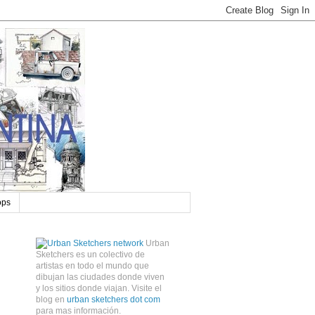
ops
Urban
Sketchers es un colectivo de
artistas en todo el mundo que
dibujan las ciudades donde viven
y los sitios donde viajan. Visite el
blog en
urban sketchers dot com
para mas información.