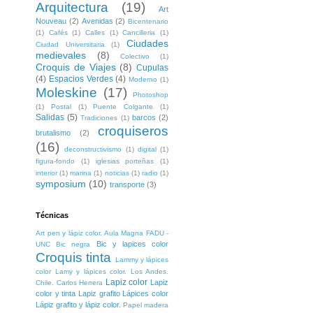
Arquitectura
(19)
Art
Nouveau
(2)
Avenidas
(2)
Bicentenario
(1)
Cafés
(1)
Calles
(1)
Cancilleria
(1)
Ciudades
Ciudad Universitaria
(1)
medievales
(8)
Colectivo
(1)
Croquis de Viajes
(8)
Cupulas
(4)
Espacios Verdes
(4)
Moderno
(1)
Moleskine
(17)
Photoshop
(1)
Postal
(1)
Puente Colgante
(1)
Salidas
(5)
barcos
(2)
Tradiciones
(1)
croquiseros
brutalismo
(2)
(16)
deconstructivismo
(1)
digital
(1)
figura-fondo
(1)
iglesias porteñas
(1)
interior
(1)
marina
(1)
noticias
(1)
radio
(1)
symposium
(10)
transporte
(3)
Técnicas
Art pen y lápiz color. Aula Magna FADU -
Bic y lapices color
UNC
Bic negra
Croquis tinta
Lammy y lápices
color
Lamy y lápices color. Los Andes.
Lapiz color
Lapiz
Chile. Carlos Herrera
color y tinta
Lapiz grafito
Lápices color
Lápiz grafito y lápiz color.
Papel madera