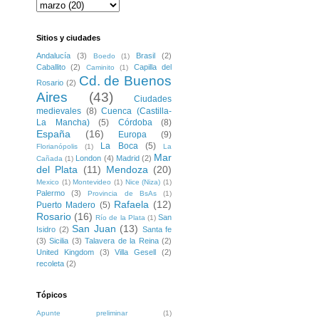
Sitios y ciudades
Andalucía
(3)
Brasil
(2)
Boedo
(1)
Caballito
(2)
Capilla del
Caminito
(1)
Cd. de Buenos
Rosario
(2)
Aires
(43)
Ciudades
medievales
(8)
Cuenca (Castilla-
La Mancha)
(5)
Córdoba
(8)
España
(16)
Europa
(9)
La Boca
(5)
Florianópolis
(1)
La
Mar
London
(4)
Madrid
(2)
Cañada
(1)
del Plata
(11)
Mendoza
(20)
Mexico
(1)
Montevideo
(1)
Nice (Niza)
(1)
Palermo
(3)
Provincia de BsAs
(1)
Rafaela
(12)
Puerto Madero
(5)
Rosario
(16)
San
Río de la Plata
(1)
San Juan
(13)
Isidro
(2)
Santa fe
(3)
Sicilia
(3)
Talavera de la Reina
(2)
United Kingdom
(3)
Villa Gesell
(2)
recoleta
(2)
Tópicos
Apunte preliminar
(1)