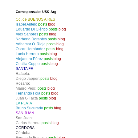
Corresponsales USK-Arg
Cd. de BUENOS AIRES
Isabel Antelo
posts
blog
Eduardo Di Clérico
posts
blog
Alex Sahores
posts
blog
Norberto Dorantes
posts
blog
Adhemar O. Rioja
posts
blog
Oscar Hernández
posts
blog
Lucía Herrero
posts
blog
Alejandro Pérez
posts
blog
Cecilia Coppo
posts
blog
SANTA FE
Rafaela:
Diego Jappert
posts
blog
Rosario:
Mauro Pesci
posts
blog
Fernando Fola
posts
blog
Juan G Facta
posts
blog
LA PLATA
Bruno Sucurado
posts
blog
SAN JUAN
San Juan:
Carlos Herrera
posts
blog
CÓRDOBA
Córdoba:
Fernando Fraenza
posts
blog