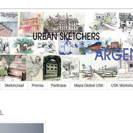
Sketchcrawl
Prensa
Participar
Mapa Global USK
USK Worksh
L