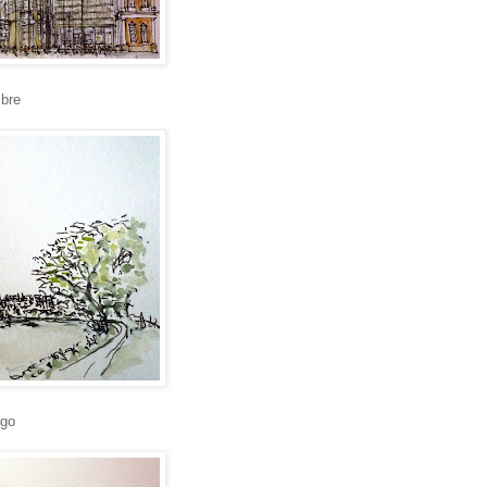
mbre
rgo