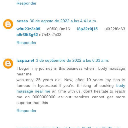
Responder
seses
30 de agosto de 2022 a las 4:41 a.m.
w9u23z2e09
d0f60u0m16
i8p32z0j15
u6f22f6d63
a9r39t3g62
n7h43s2c33
Responder
izspa.net
3 de septiembre de 2022 a las 6:33 a.m.
I began my journey in this business when I body massage
near me
was only 25 years old. Now, after 10 years my spa is
famous in hyderabad.If you're thinking of booking
body
massage near me
an time with us, don't hesitate to reach
me on 0000000000 as our services cannot get more
superior than this
Responder