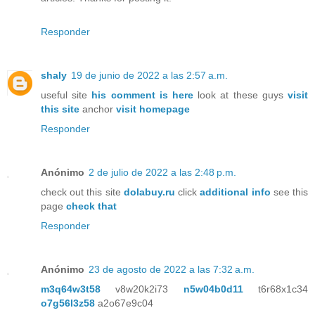
Responder
shaly
19 de junio de 2022 a las 2:57 a.m.
useful site
his comment is here
look at these guys
visit
this site
anchor
visit homepage
Responder
Anónimo
2 de julio de 2022 a las 2:48 p.m.
check out this site
dolabuy.ru
click
additional info
see this
page
check that
Responder
Anónimo
23 de agosto de 2022 a las 7:32 a.m.
m3q64w3t58
v8w20k2i73
n5w04b0d11
t6r68x1c34
o7g56l3z58
a2o67e9c04