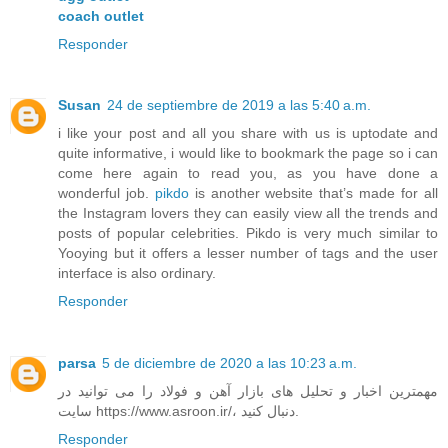
coach outlet
Responder
Susan
24 de septiembre de 2019 a las 5:40 a.m.
i like your post and all you share with us is uptodate and
quite informative, i would like to bookmark the page so i can
come here again to read you, as you have done a
wonderful job.
pikdo
is another website that’s made for all
the Instagram lovers they can easily view all the trends and
posts of popular celebrities. Pikdo is very much similar to
Yooying but it offers a lesser number of tags and the user
interface is also ordinary.
Responder
parsa
5 de diciembre de 2020 a las 10:23 a.m.
مهمترین اخبار و تحلیل های بازار آهن و فولاد را می توانید در
سایت https://www.asroon.ir/، دنبال کنید.
Responder