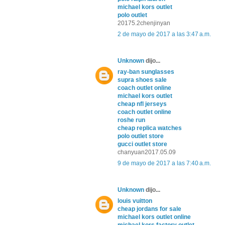
michael kors outlet
polo outlet
20175.2chenjinyan
2 de mayo de 2017 a las 3:47 a.m.
Unknown
dijo...
ray-ban sunglasses
supra shoes sale
coach outlet online
michael kors outlet
cheap nfl jerseys
coach outlet online
roshe run
cheap replica watches
polo outlet store
gucci outlet store
chanyuan2017.05.09
9 de mayo de 2017 a las 7:40 a.m.
Unknown
dijo...
louis vuitton
cheap jordans for sale
michael kors outlet online