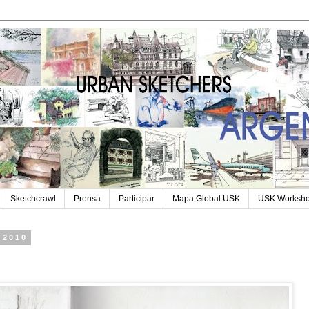
Sketchcrawl
Prensa
Participar
Mapa Global USK
USK Worksh
 2010