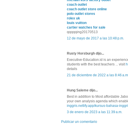
michael kors factory outlet
coach outlet
coach outlet store online
polo outlet stores
rolex uk
louis vuitton
cartier watches for sale
qqqqqing20170513
12 de mayo de 2017 a las 10:48 p.m.
Rusty Horsburgh dijo...
Executive-Education.id is an experienced
students with the best teachers ... visit
h
details
21 de diciembre de 2022 a las 8:46 a.m
Hung Saleme dijo...
Best in addition to Most affordable Jabo
your own analysis agenda which enables 
inggris.netlify.app/kursus-bahasa-inggr
3 de enero de 2023 a las 11:39 a.m.
Publicar un comentario