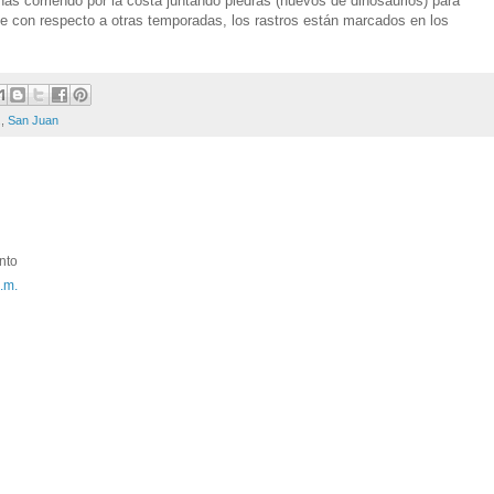
nas corriendo por la costa juntando piedras (huevos de dinosaurios) para
nte con respecto a otras temporadas, los rastros están marcados en los
.
,
San Juan
nto
.m.