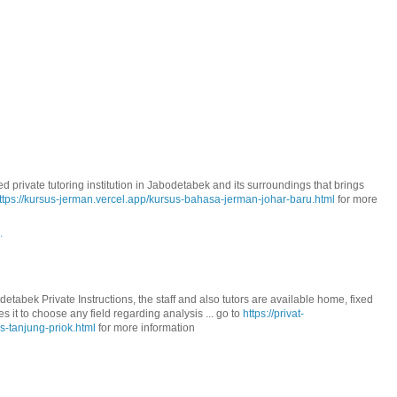
 private tutoring institution in Jabodetabek and its surroundings that brings
ttps://kursus-jerman.vercel.app/kursus-bahasa-jerman-johar-baru.html
for more
.
detabek Private Instructions, the staff and also tutors are available home, fixed
it to choose any field regarding analysis ... go to
https://privat-
is-tanjung-priok.html
for more information