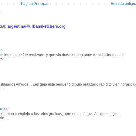
Página Principal
Entrada antigu
)
cial:
argentina@urbansketchers.org
an
asion en que fue realizado, y que sin duda forman parte de la historia de su
o ...
 Estimados Amigos… Les dejo este pequeño dibujo realizado rapidito y en horario d
..
antes
tiempo completo a las artes gráficas, pero no me atreví. Así que elegí la
n,...