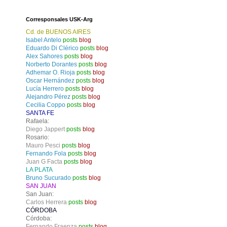
Corresponsales USK-Arg
Cd. de BUENOS AIRES
Isabel Antelo
posts
blog
Eduardo Di Clérico
posts
blog
Alex Sahores
posts
blog
Norberto Dorantes
posts
blog
Adhemar O. Rioja
posts
blog
Oscar Hernández
posts
blog
Lucía Herrero
posts
blog
Alejandro Pérez
posts
blog
Cecilia Coppo
posts
blog
SANTA FE
Rafaela:
Diego Jappert
posts
blog
Rosario:
Mauro Pesci
posts
blog
Fernando Fola
posts
blog
Juan G Facta
posts
blog
LA PLATA
Bruno Sucurado
posts
blog
SAN JUAN
San Juan:
Carlos Herrera
posts
blog
CÓRDOBA
Córdoba:
Fernando Fraenza
posts
blog