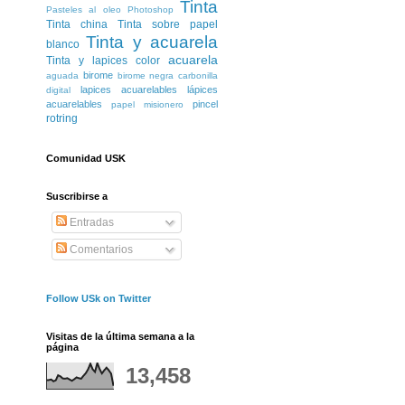
Tinta
Pasteles al oleo
Photoshop
Tinta china
Tinta sobre papel
Tinta y acuarela
blanco
acuarela
Tinta y lapices color
birome
aguada
birome negra
carbonilla
lapices acuarelables
lápices
digital
acuarelables
pincel
papel misionero
rotring
Comunidad USK
Suscribirse a
Entradas
Comentarios
Follow USk on Twitter
Visitas de la última semana a la
página
13,458