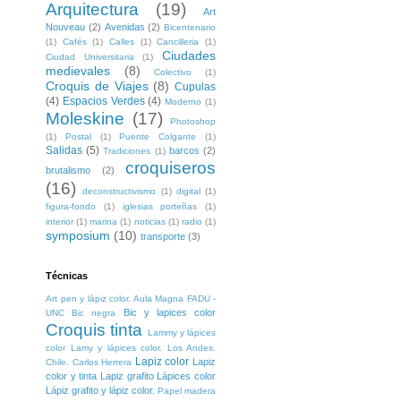
Arquitectura
(19)
Art
Nouveau
(2)
Avenidas
(2)
Bicentenario
(1)
Cafés
(1)
Calles
(1)
Cancilleria
(1)
Ciudades
Ciudad Universitaria
(1)
medievales
(8)
Colectivo
(1)
Croquis de Viajes
(8)
Cupulas
(4)
Espacios Verdes
(4)
Moderno
(1)
Moleskine
(17)
Photoshop
(1)
Postal
(1)
Puente Colgante
(1)
Salidas
(5)
barcos
(2)
Tradiciones
(1)
croquiseros
brutalismo
(2)
(16)
deconstructivismo
(1)
digital
(1)
figura-fondo
(1)
iglesias porteñas
(1)
interior
(1)
marina
(1)
noticias
(1)
radio
(1)
symposium
(10)
transporte
(3)
Técnicas
Art pen y lápiz color. Aula Magna FADU -
Bic y lapices color
UNC
Bic negra
Croquis tinta
Lammy y lápices
color
Lamy y lápices color. Los Andes.
Lapiz color
Lapiz
Chile. Carlos Herrera
color y tinta
Lapiz grafito
Lápices color
Lápiz grafito y lápiz color.
Papel madera