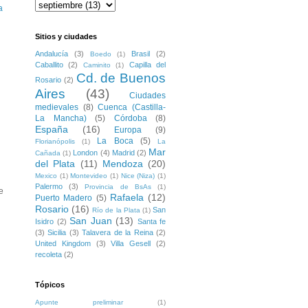
a
Sitios y ciudades
Andalucía
(3)
Brasil
(2)
Boedo
(1)
Caballito
(2)
Capilla del
Caminito
(1)
Cd. de Buenos
Rosario
(2)
Aires
(43)
Ciudades
medievales
(8)
Cuenca (Castilla-
La Mancha)
(5)
Córdoba
(8)
España
(16)
Europa
(9)
La Boca
(5)
Florianópolis
(1)
La
Mar
London
(4)
Madrid
(2)
Cañada
(1)
del Plata
(11)
Mendoza
(20)
Mexico
(1)
Montevideo
(1)
Nice (Niza)
(1)
Palermo
(3)
Provincia de BsAs
(1)
e
Rafaela
(12)
Puerto Madero
(5)
Rosario
(16)
San
Río de la Plata
(1)
San Juan
(13)
Isidro
(2)
Santa fe
(3)
Sicilia
(3)
Talavera de la Reina
(2)
United Kingdom
(3)
Villa Gesell
(2)
recoleta
(2)
Tópicos
Apunte preliminar
(1)