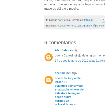
Ullum, unos mates, lectura, croquis y las ne
empollar. El nivel del agua ha bajado basta
maderos del viejo muelle.
Publicado por
Carlos Herrera
en
1:15 p.m.
Etiquetas:
Carlos Herrera
,
Lápiz grafito y lápiz color
6 comentarios:
Alex Sahores
dijo...
buena Carlos! reflejo de un gran mome
17 de septiembre de 2010 a las 11:40 a
chenmeinv0
dijo...
coach factory outlet
jordan 13
columbia sportswear
snapbacks wholesale
salvatore ferragamo
coach outlet
hermes uk
polo ralph lauren