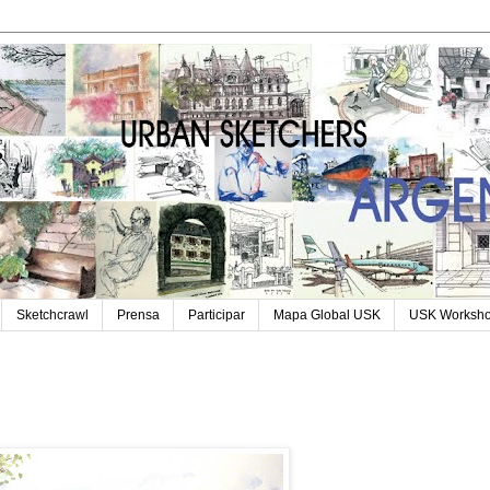
Sketchcrawl
Prensa
Participar
Mapa Global USK
USK Worksh