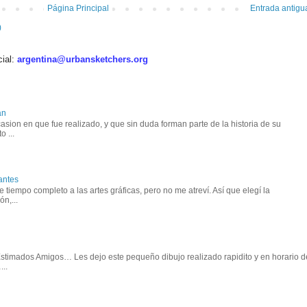
Página Principal
Entrada antigu
)
cial:
argentina@urbansketchers.org
an
asion en que fue realizado, y que sin duda forman parte de la historia de su
o ...
antes
tiempo completo a las artes gráficas, pero no me atreví. Así que elegí la
n,...
 Estimados Amigos… Les dejo este pequeño dibujo realizado rapidito y en horario d
..