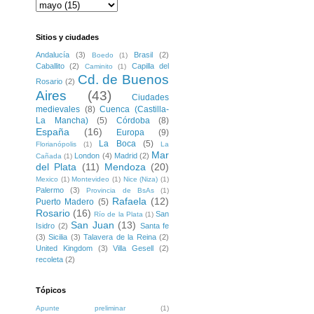
Sitios y ciudades
Andalucía
(3)
Brasil
(2)
Boedo
(1)
Caballito
(2)
Capilla del
Caminito
(1)
Cd. de Buenos
Rosario
(2)
Aires
(43)
Ciudades
medievales
(8)
Cuenca (Castilla-
La Mancha)
(5)
Córdoba
(8)
España
(16)
Europa
(9)
La Boca
(5)
Florianópolis
(1)
La
Mar
London
(4)
Madrid
(2)
Cañada
(1)
del Plata
(11)
Mendoza
(20)
Mexico
(1)
Montevideo
(1)
Nice (Niza)
(1)
Palermo
(3)
Provincia de BsAs
(1)
Rafaela
(12)
Puerto Madero
(5)
Rosario
(16)
San
Río de la Plata
(1)
San Juan
(13)
Isidro
(2)
Santa fe
(3)
Sicilia
(3)
Talavera de la Reina
(2)
United Kingdom
(3)
Villa Gesell
(2)
recoleta
(2)
Tópicos
Apunte preliminar
(1)