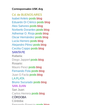
Corresponsales USK-Arg
Cd. de BUENOS AIRES
Isabel Antelo
posts
blog
Eduardo Di Clérico
posts
blog
Alex Sahores
posts
blog
Norberto Dorantes
posts
blog
Adhemar O. Rioja
posts
blog
Oscar Hernández
posts
blog
Lucía Herrero
posts
blog
Alejandro Pérez
posts
blog
Cecilia Coppo
posts
blog
SANTA FE
Rafaela:
Diego Jappert
posts
blog
Rosario:
Mauro Pesci
posts
blog
Fernando Fola
posts
blog
Juan G Facta
posts
blog
LA PLATA
Bruno Sucurado
posts
blog
SAN JUAN
San Juan:
Carlos Herrera
posts
blog
CÓRDOBA
Córdoba:
Fernando Fraenza
posts
blog