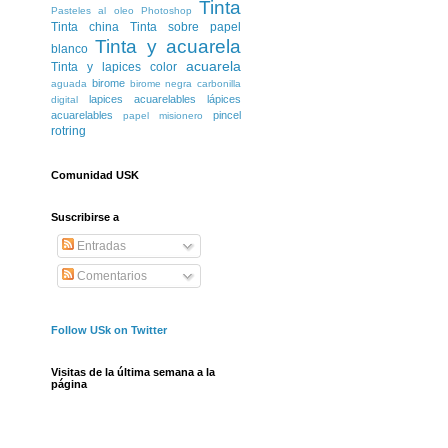
Tinta
Pasteles al oleo
Photoshop
Tinta china
Tinta sobre papel
Tinta y acuarela
blanco
acuarela
Tinta y lapices color
birome
aguada
birome negra
carbonilla
lapices acuarelables
lápices
digital
acuarelables
pincel
papel misionero
rotring
Comunidad USK
Suscribirse a
Entradas
Comentarios
Follow USk on Twitter
Visitas de la última semana a la
página