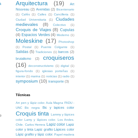
Arquitectura
(19)
a
Art
Nouveau
(2)
Avenidas
(2)
Bicentenario
(1)
Cafés
(1)
Calles
(1)
Cancilleria
(1)
Ciudades
Ciudad Universitaria
(1)
medievales
(8)
Colectivo
(1)
Croquis de Viajes
(8)
Cupulas
(4)
Espacios Verdes
(4)
Moderno
(1)
Moleskine
(17)
Photoshop
(1)
Postal
(1)
Puente Colgante
(1)
Salidas
(5)
barcos
(2)
Tradiciones
(1)
croquiseros
brutalismo
(2)
(16)
deconstructivismo
(1)
digital
(1)
figura-fondo
(1)
iglesias porteñas
(1)
interior
(1)
marina
(1)
noticias
(1)
radio
(1)
symposium
(10)
transporte
(3)
Técnicas
Art pen y lápiz color. Aula Magna FADU -
Bic y lapices color
UNC
Bic negra
Croquis tinta
Lammy y lápices
e
color
Lamy y lápices color. Los Andes.
Lapiz color
Lapiz
Chile. Carlos Herrera
color y tinta
Lapiz grafito
Lápices color
Lápiz grafito y lápiz color.
Papel madera