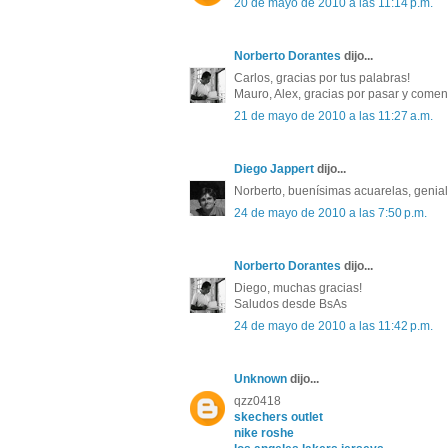
20 de mayo de 2010 a las 11:14 p.m.
Norberto Dorantes
dijo...
Carlos, gracias por tus palabras!
Mauro, Alex, gracias por pasar y coment
21 de mayo de 2010 a las 11:27 a.m.
Diego Jappert
dijo...
Norberto, buenísimas acuarelas, genial
24 de mayo de 2010 a las 7:50 p.m.
Norberto Dorantes
dijo...
Diego, muchas gracias!
Saludos desde BsAs
24 de mayo de 2010 a las 11:42 p.m.
Unknown
dijo...
qzz0418
skechers outlet
nike roshe