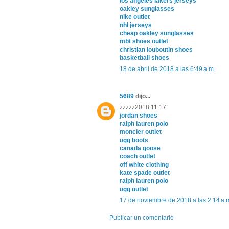
los angeles lakers jerseys
oakley sunglasses
nike outlet
nhl jerseys
cheap oakley sunglasses
mbt shoes outlet
christian louboutin shoes
basketball shoes
18 de abril de 2018 a las 6:49 a.m.
5689
dijo...
zzzzz2018.11.17
jordan shoes
ralph lauren polo
moncler outlet
ugg boots
canada goose
coach outlet
off white clothing
kate spade outlet
ralph lauren polo
ugg outlet
17 de noviembre de 2018 a las 2:14 a.
Publicar un comentario