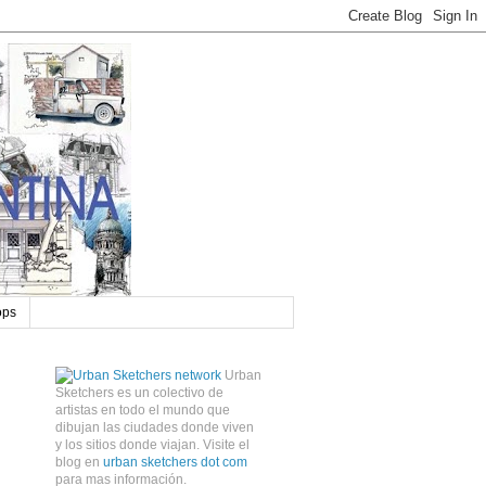
ops
Urban
Sketchers es un colectivo de
artistas en todo el mundo que
dibujan las ciudades donde viven
y los sitios donde viajan. Visite el
blog en
urban sketchers dot com
para mas información.