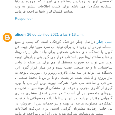
تخصصی ترین و بروزترین دستگاه های لیزر ( که امروزه در دنیا
استفاده میگردد) می باشد برای کسب اطلاعات بیشتر به وب
سایت کلینیک لیزر شفا مراجعه فرمایید.
Responder
alison
26 de abril de 2021 a las 9:18 a.m.
مینی چیلر
دراصل چیلر هواخنک کوچکی است که پمپ و منبع
انبساط نیز در آن وجود دارد برای تولید آب سرد مورد نیاز جهت فن
کویل یا دستگاه های صنعتی همچنین برای واحد های آپارتمان‌ها،
ویلاها و ساختمان‌ها مورد استفاده قرار می گیرد.ینی چیلرهای تهویه
نوین می تواند به صورت مستقل از هم برای هر طبقه یا واحد
ساختمانی یا واحد صنعتی نصب شده و در مدار قرار گیرد. این
دستگاه می تواند در سه مدل بالازن، روبرو زن، مورب، باتوجه به
نیاز پروژه و قابلیت نصب در پشت بام یا تراس یا محیط صنعتی ،
طراحی و ساخته می شود. شرکت تهویه نوین ایرانیان با بهره
گیری از کادری مجرب و حرفه ای، متشکل از مهندسین با تجربه و
نیروهای متخصص بر آن است تا در مسیر تحقق مشتری مداری
گامهایی مؤثرتر بردارد. در این راستا با ارائه محصولاتی با کیفیت،
عملکردی مطلوب، هزینه ای بهینه و نیز خدمات پس از فروش، در
پی جلب رضایت مشتریان گرامی است. برای دریافت اطلاعات
بیشتر به وبسایت شرکت تهویه نوین ایرانیان مراجعه فرمایید.