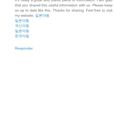
It’s really a great and useful piece of information. I am glad
that you shared this useful information with us. Please keep
us up to date like this. Thanks for sharing. Feel free to visit
my website;
일본야동
일본야동
국산야동
일본야동
한국야동
Responder