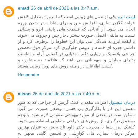
emad
26 de abril de 2021 a las 3:47 a.m.
لیفت ابرو
یکی از عمل های زیبایی است که امروزه به دلیل کاهش
فرایند کلاژن سازی، افزایش سن و برای شاداب تر شدن چهره
انجام می شود. از آنجایی که قسمت هایی پایینی ابرو و پیشانی
نسبت به مابقی اعضای صورت بیشتر دچار چین و چروک می شوند
با لیفت ابرو به سادگی می توان این خطوط را برطرف کرد و از
داشتن چهره ای خسته و عبوس جلوگیری کرد. مرکز فوق تخصص
جراحی پلاستیک و زیبایی دکتر مهدیانی در فضایی آرام و مناسب
پذیرای بیماران و میهمانانی می باشد که علاقمند به مشاوره و
کسب اطلاعات در زمینه روش های نوین زیبایی هستند.
Responder
alison
26 de abril de 2021 a las 7:40 a.m.
درمان فیستول
اطراف مقعد با کمک گرفتن از جراحی که به طور
معمول این کار با بکارگیری بی حسی موضعی صورت می گیرد
ممکن است در بعضی از موارد بیهوشی عمومی لازم شود. باتوجه
به عمق درگیری، از روش های جراحی متفاوتی استفاده می شود.
کلینیک لیزر شفا با مدیریت دکتر داود تاج بخش به عنوان بهترین
مرکز درمان بیماری های گوارشی و نشیمن گاهی مجهز به