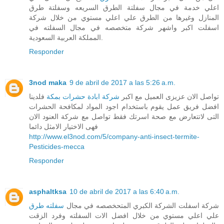
اعلي خدمة في مجال سفلتة الطرق السريعه وسفلتة طرق
المنازل وغيرها من الطرق علي اعلي مستوي من خلال شركة
اسفلت اكبر واشهر شركة متخصصه في مجال السفلته في
المملكة العربية السعودية.
Responder
3nod maka
9 de abril de 2017 a las 5:26 a.m.
تواصل الان عزيزى العميل مع اكبر
شركة ابادة حشرات بمكة
فلدينا
افضل فريق عمل يقوم باستخدام اجود المواد لمكافحة الحشرات
التى لاتتعارض مع صحة اسرتك فقط تواصل مع شركة العنود الان
فهى الاختيار الامثل دائما
http://www.el3nod.com/5/company-anti-insect-termite-
Pesticides-mecca
Responder
asphaltksa
10 de abril de 2017 a las 6:40 a.m.
شركة اسفلت الشركة الكبري المتحخصصه في مجال
سفلته طرق
علي اعلي مستوي من خلال افضل الات السفلته وفرد الزقت