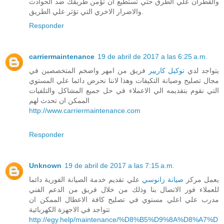
والقطران علي الطرق حتي تستطيع ان تؤمن طريقك ضد الحوادث
والاضرار الاخري التي تؤثر علي الطريق.
Responder
carriermaintenance
19 de abril de 2017 a las 6:25 a.m.
يتواجد لدي
توكيل كاريير
فريق من امهر واضخم المتخصصين في
مجال تصليح وصيانة التكيفات وهذا لاننا نحرض دائما علي المستوي
التي نقوم بتقديمه الي الاعملاء في حل جميع المشاكل والتلفيات
الممكن ان تحدث لهم
http://www.carriermaintenance.com
Responder
Unknown
19 de abril de 2017 a las 7:15 a.m.
يعمل مركز
صيانة زانوسي
علي تقديم خدمة الصيانة الفورية دائما
للعملاء فور الاتصال بنا وذلك من خلال فريق من الدعم الفني
مدرب علي اعلي مستوي في تصليح كافة الاعطال الممكن ان
تتواجد في الاجهزة الكهربائية
http://egy.help/maintenance/%D8%B5%D9%8A%D8%A7%D