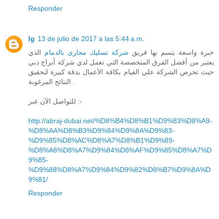
Responder
lg
13 de julio de 2017 a las 5:44 a.m.
خبرة واسعة يتسم بها فريق
شركة تسليك مجارى بالدمام
الذي
يعتبر من أفضل الفرق المتخصصة التي تعمل لدي شركة أبراج دبي
حيث تحرص الشركة علي القيام بكافة الأعمال بدقة كبيرة لتحقيق
النتائج المرغوبة .
للتواصل الآن عبر :-
http://abraj-dubai.net/%D8%B4%D8%B1%D9%83%D8%A9-
%D8%AA%D8%B3%D9%84%D9%8A%D9%83-
%D9%85%D8%AC%D8%A7%D8%B1%D9%89-
%D8%A8%D8%A7%D9%84%D8%AF%D9%85%D8%A7%D
9%85-
%D9%88%D8%A7%D9%84%D9%82%D8%B7%D9%8A%D
9%81/
Responder