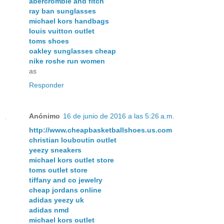
abercrombie and fitch
ray ban sunglasses
michael kors handbags
louis vuitton outlet
toms shoes
oakley sunglasses cheap
nike roshe run women
as
Responder
Anónimo
16 de junio de 2016 a las 5:26 a.m.
http://www.cheapbasketballshoes.us.com
christian louboutin outlet
yeezy sneakers
michael kors outlet store
toms outlet store
tiffany and co jewelry
cheap jordans online
adidas yeezy uk
adidas nmd
michael kors outlet