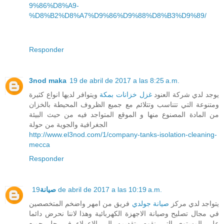
9%86%D8%A9-
%D8%B2%D8%A7%D9%86%D9%88%D8%B3%D9%89/
Responder
3nod maka
19 de abril de 2017 a las 8:25 a.m.
يوجد لدي شركة العنود
غزل خزانات بمكة
ويتوافر لديها انواع كثيرة
ومتنوعة التي تتناسب وتتلائم مع جميع الظروف المحيطة بالخزان
من المادة المصنوع منها و الموقع المتواجد فيه من حيث البيئة
الجغرافية والجوية من حولة
http://www.el3nod.com/1/company-tanks-isolation-cleaning-
mecca
Responder
19 de abril de 2017 a las 10:19 a.m.
صيانة
يتواجد لدي مركز
صيانة جولدي
فريق من امهر واضخم المتخصصين
في مجال تصليح وصيانة الاجهزة الكهربائية وهذا لاننا نحرض دائما
علي المستوي التي نقوم بتقديمه الي الاعملاء في حل جميع