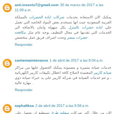
anti.insects7@gmail.com
30 de marzo de 2017 a las
11:09 a.m.
يمكنك الان الاستعانة بخدمات
شركات ابادة الحشرات
بالمملكة
العربية السعودية حيث انها تستخدم بعض المواد الخاصه التي تعمل
علي
ابادة حشرات بالمنزل
بكل سهولة وامان بالاضافه الي
الخدمات التي تقدمها في مجال التنظيف بوجه عام مثل
مكافحه
وتحت اشراف فريق عمل متخصص .
حشرات بمصر
Responder
carriermaintenance
1 de abril de 2017 a las 8:04 a.m.
خدمات صيانة متميزة و مضمونة يمكنك الحصول عليها من مراكز
صيانة كاريير
المعتمدة لاصلاح كافة اعطال تكييفات كاريير الكهربائية
، و تتم خدمات الصيانة في شركة كاريير على يد خبراء صيانة ذوي
مهارة عالية .
Responder
asphaltksa
2 de abril de 2017 a las 9:58 a.m.
الان من خلال اكبر شركات
سفلته طرق
تستطيع ان تحصل علي