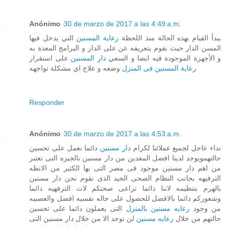
Anónimo
30 de marzo de 2017 a las 4:49 a.m.
يبدأ القيام بهذه الحالة منذ اللحظة
رعاية المسنين
التي يدخل فيها
المسن الدار حيث نقوم بتعريفه عن على الدار و البرامج المعدة به
و الأجهزة الموجودة فيه ايضا و السعي
دار المسنين
على استقرار
رعاية المسنين فى المنزل
وضعه و علاج اي مشكلة تواجهه
Responder
Anónimo
30 de marzo de 2017 a las 4:53 a.m.
نداء عاجل لجميع عملائنا لكرام
دار مسنين
دائما نعمل على تحسين
حالتهمويوجد لدينا افضل المعدين من دار مسنين بالجيزه التى تعتبر
من اهم دار مسنين موجود فى مصر التى بها الكثير من الانظه
الترفيهه بجانب النظام الصحى الجيد الذى نقوم نحن دار مسنين
بالهرم بتنظيمه لاننا دائما نراعى صحتكم لات الترفهيه دائما
وشعوركم دائما بالافضل للحصول على حاله نفسيه افضل والعصبيه
من وجود
رعايه مسنين بالمنزل
التى يعملون دائما على تحسين
حالتهم من خلال
رعايه مسنين
لن توجد الا من خلال دار مسنين التى