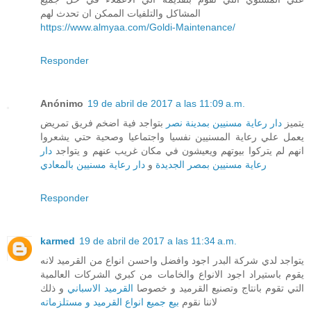
المشاكل والتلفيات الممكن ان تحدث لهم
https://www.almyaa.com/Goldi-Maintenance/
Responder
Anónimo
19 de abril de 2017 a las 11:09 a.m.
يتميز
دار رعاية مسنيين بمدينة نصر
بتواجد فية اضخم فريق تمريض
يعمل علي رعاية المسنيين نفسيا واجتماعيا وصحية حتي يشعروا
انهم لم يتركوا بيوتهم ويعيشون في مكان غريب عنهم و يتواجد
دار
رعاية مسنيين بمصر الجديدة
و
دار رعاية مسنيين بالمعادي
Responder
karmed
19 de abril de 2017 a las 11:34 a.m.
يتواجد لدي شركة البدر اجود وافضل واحسن انواع من القرميد لانه
يقوم باستيراد اجود الانواع والخامات من كبري الشركات العالمية
التي تقوم بانتاج وتصنيع القرميد و خصوصا
القرميد الاسباني
و ذلك
لاننا نقوم
بيع جميع انواع القرميد و مستلزماته