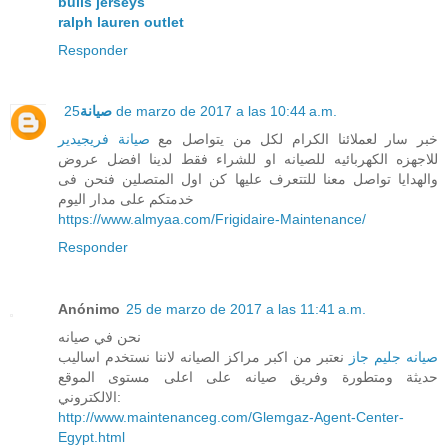
bulls jerseys
ralph lauren outlet
Responder
25 de marzo de 2017 a las 10:44 a.m.
صيانة
خبر سار لعملائنا الكرام لكل من يتواصل مع
صيانة فريجيدير
للاجهزه الكهربائيه للصيانه او للشراء فقط لدينا افضل عروض
والهدايا تواصل معنا للتتعرف عليها كن اول المتصلين فنحن فى
خدمتكم على مدار اليوم
https://www.almyaa.com/Frigidaire-Maintenance/
Responder
Anónimo
25 de marzo de 2017 a las 11:41 a.m.
نحن في صيانه
صيانه جليم جاز
نعتبر من اكبر مراكز الصيانه لاننا نستخدم اساليب
حديثة ومتطورة وفريق صيانه على اعلى مستوى الموقع
الالكتروني:
http://www.maintenanceg.com/Glemgaz-Agent-Center-
Egypt.html