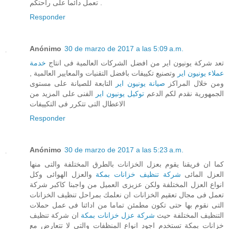
تعمل دائما على راحتكم .
Responder
Anónimo
30 de marzo de 2017 a las 5:09 a.m.
تعد شركة يونيون اير من افضل الشركات العالمية فى انتاج
خدمة
عملاء يونيون اير
وتصنيع تكييفات بافضل التقنيات والمعايير العالمية ,
ومن خلال المراكز
صيانة يونيون اير
التابعة للصيانة على مستوى
الجمهورية نقدم لكم الدعم
توكيل يونيون اير
الفنى على المزيد من
الاعطال التى تتكرر فى التكييفات
Responder
Anónimo
30 de marzo de 2017 a las 5:23 a.m.
كما ان فريقنا يقوم بعزل الخزانات بالطرق المختلفة والتى منها
العزل المائى
شركة تنظيف خزانات بمكة
والعزل الهوائى وكل
انواع العزل المختلفة ولكن عزيزى العميل من واجبنا كاكبر شركة
تعمل فى مجال تعقيم الخزانات ان نعلمك بمراحل تنظيف الخزانات
التى نقوم بها حتى تكون مطمئن تماما من ادائنا فى عمل حملات
التنظيف المختلفة حيث
شركة عزل خزانات بمكة
ان شركة تنظيف
خزانات بمكة تستخدم اجود انواع المنظفات والتى لا تتعارض مع