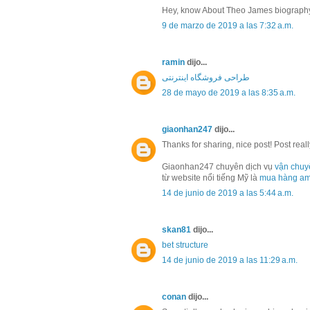
Hey, know About Theo James biography
9 de marzo de 2019 a las 7:32 a.m.
ramin
dijo...
طراحی فروشگاه اینترنتی
28 de mayo de 2019 a las 8:35 a.m.
giaonhan247
dijo...
Thanks for sharing, nice post! Post reall
Giaonhan247 chuyên dịch vụ
vận chuy
từ website nổi tiếng Mỹ là
mua hàng a
14 de junio de 2019 a las 5:44 a.m.
skan81
dijo...
bet structure
14 de junio de 2019 a las 11:29 a.m.
conan
dijo...