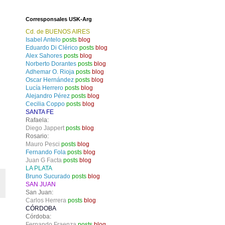
Corresponsales USK-Arg
Cd. de BUENOS AIRES
Isabel Antelo
posts
blog
Eduardo Di Clérico
posts
blog
Alex Sahores
posts
blog
Norberto Dorantes
posts
blog
Adhemar O. Rioja
posts
blog
Oscar Hernández
posts
blog
Lucía Herrero
posts
blog
Alejandro Pérez
posts
blog
Cecilia Coppo
posts
blog
SANTA FE
Rafaela:
Diego Jappert
posts
blog
Rosario:
Mauro Pesci
posts
blog
Fernando Fola
posts
blog
Juan G Facta
posts
blog
LA PLATA
Bruno Sucurado
posts
blog
SAN JUAN
San Juan:
Carlos Herrera
posts
blog
CÓRDOBA
Córdoba:
Fernando Fraenza
posts
blog