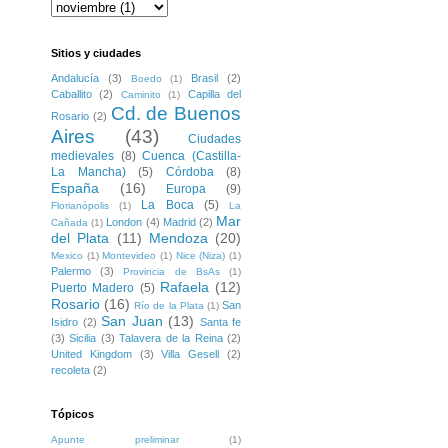
Sitios y ciudades
Andalucía
(3)
Brasil
(2)
Boedo
(1)
Caballito
(2)
Capilla del
Caminito
(1)
Cd. de Buenos
Rosario
(2)
Aires
(43)
Ciudades
medievales
(8)
Cuenca (Castilla-
La Mancha)
(5)
Córdoba
(8)
España
(16)
Europa
(9)
La Boca
(5)
Florianópolis
(1)
La
Mar
London
(4)
Madrid
(2)
Cañada
(1)
del Plata
(11)
Mendoza
(20)
Mexico
(1)
Montevideo
(1)
Nice (Niza)
(1)
Palermo
(3)
Provincia de BsAs
(1)
Rafaela
(12)
Puerto Madero
(5)
Rosario
(16)
San
Río de la Plata
(1)
San Juan
(13)
Isidro
(2)
Santa fe
(3)
Sicilia
(3)
Talavera de la Reina
(2)
United Kingdom
(3)
Villa Gesell
(2)
recoleta
(2)
Tópicos
Apunte preliminar
(1)