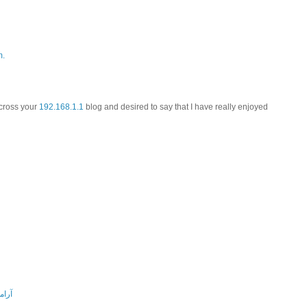
m.
across your
192.168.1.1
blog and desired to say that I have really enjoyed
آرام