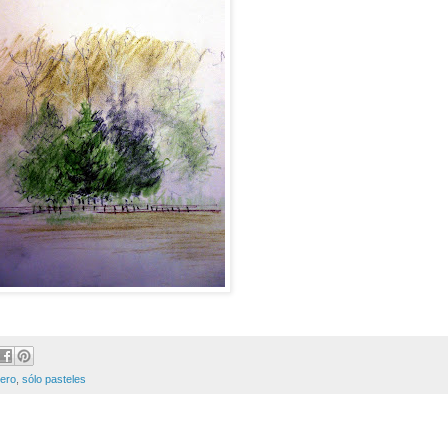
rero
,
sólo pasteles