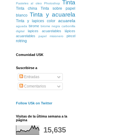
Tinta
Pasteles al oleo
Photoshop
Tinta china
Tinta sobre papel
Tinta y acuarela
blanco
acuarela
Tinta y lapices color
birome
aguada
birome negra
carbonilla
lapices acuarelables
lápices
digital
acuarelables
pincel
papel misionero
rotring
Comunidad USK
Suscribirse a
Entradas
Comentarios
Follow USk on Twitter
Visitas de la última semana a la
página
15,635