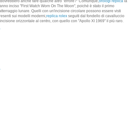
i dovrebbero anche fare qualche altro "errore?" Comunque,
orologi replica
la
anno inciso "First Watch Worn On The Moon", poiché è stato il primo
erraggio lunare. Quelli con un'incisione circolare possono essere visti
senti sui modelli moderni,
replica rolex
seguiti dal fondello di cavalluccio
'incisione orizzontale al centro, con quello con "Apollo XI 1969" il più raro.
.
.