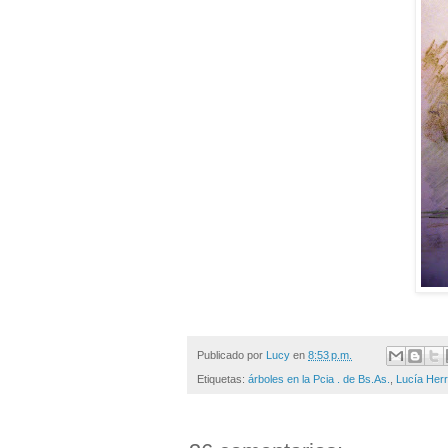
Publicado por
Lucy
en
8:53 p.m.
Etiquetas:
árboles en la Pcia . de Bs.As.
,
Lucía Her