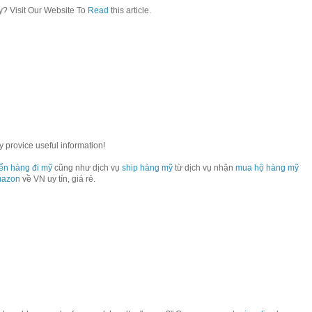
? Visit Our Website To
Read
this article.
y provice useful information!
ển hàng đi mỹ
cũng như dịch vụ
ship hàng mỹ
từ dịch vụ nhận
mua hộ hàng mỹ
mazon
về VN uy tín, giá rẻ.