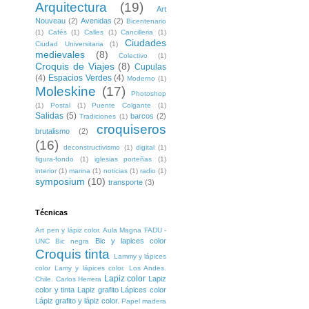
Arquitectura
(19)
Art
Nouveau
(2)
Avenidas
(2)
Bicentenario
(1)
Cafés
(1)
Calles
(1)
Cancilleria
(1)
Ciudades
Ciudad Universitaria
(1)
medievales
(8)
Colectivo
(1)
Croquis de Viajes
(8)
Cupulas
(4)
Espacios Verdes
(4)
Moderno
(1)
Moleskine
(17)
Photoshop
(1)
Postal
(1)
Puente Colgante
(1)
Salidas
(5)
barcos
(2)
Tradiciones
(1)
croquiseros
brutalismo
(2)
(16)
deconstructivismo
(1)
digital
(1)
figura-fondo
(1)
iglesias porteñas
(1)
interior
(1)
marina
(1)
noticias
(1)
radio
(1)
symposium
(10)
transporte
(3)
Técnicas
Art pen y lápiz color. Aula Magna FADU -
Bic y lapices color
UNC
Bic negra
Croquis tinta
Lammy y lápices
color
Lamy y lápices color. Los Andes.
Lapiz color
Lapiz
Chile. Carlos Herrera
color y tinta
Lapiz grafito
Lápices color
Lápiz grafito y lápiz color.
Papel madera