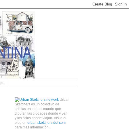
ops
Urban
Sketchers es un colectivo de
artistas en todo el mundo que
dibujan las ciudades donde viven
y los sitios donde viajan. Visite el
blog en
urban sketchers dot com
para mas información.