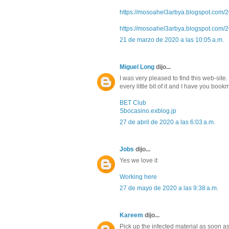
https://mosoahel3arbya.blogspot.com/2
https://mosoahel3arbya.blogspot.com/2
21 de marzo de 2020 a las 10:05 a.m.
Miguel Long
dijo...
I was very pleased to find this web-site. 
every little bit of it and I have you boo
BET Club
Sbocasino.exblog.jp
27 de abril de 2020 a las 6:03 a.m.
Jobs
dijo...
Yes we love it
Working here
27 de mayo de 2020 a las 9:38 a.m.
Kareem
dijo...
Pick up the infected material as soon a