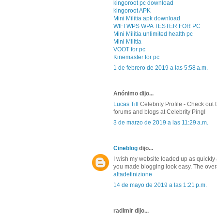
kingoroot pc download
kingoroot APK
Mini Militia apk download
WIFI WPS WPA TESTER FOR PC
Mini Militia unlimited health pc
Mini Militia
VOOT for pc
Kinemaster for pc
1 de febrero de 2019 a las 5:58 a.m.
Anónimo dijo...
Lucas Till
Celebrity Profile - Check out t
forums and blogs at Celebrity Ping!
3 de marzo de 2019 a las 11:29 a.m.
Cineblog
dijo...
I wish my website loaded up as quickly 
you made blogging look easy. The overall
altadefinizione
14 de mayo de 2019 a las 1:21 p.m.
radimir dijo...