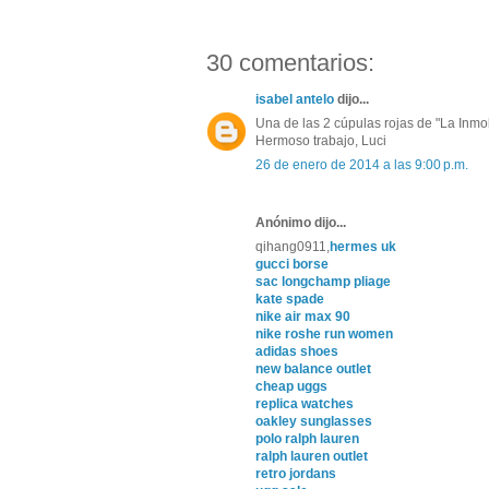
30 comentarios:
isabel antelo
dijo...
Una de las 2 cúpulas rojas de "La Inmob
Hermoso trabajo, Luci
26 de enero de 2014 a las 9:00 p.m.
Anónimo dijo...
qihang0911,
hermes uk
gucci borse
sac longchamp pliage
kate spade
nike air max 90
nike roshe run women
adidas shoes
new balance outlet
cheap uggs
replica watches
oakley sunglasses
polo ralph lauren
ralph lauren outlet
retro jordans