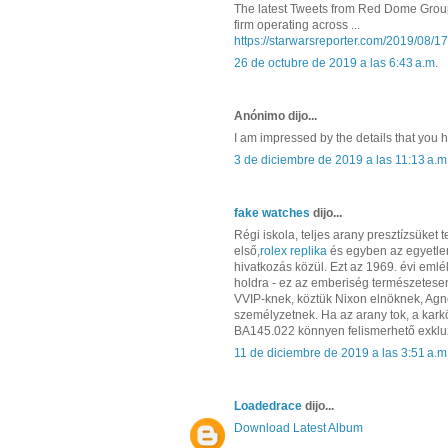
The latest Tweets from Red Dome Group. 
firm operating across ...
https://starwarsreporter.com/2019/08/17
26 de octubre de 2019 a las 6:43 a.m.
Anónimo dijo...
I am impressed by the details that you 
3 de diciembre de 2019 a las 11:13 a.m
fake watches
dijo...
Régi iskola, teljes arany presztízsüket
első,
rolex replika
és egyben az egyetlen
hivatkozás közül. Ezt az 1969. évi emlé
holdra - ez az emberiség természetese
VVIP-knek, köztük Nixon elnöknek, Agn
személyzetnek. Ha az arany tok, a kark
BA145.022 könnyen felismerhető exkluz
11 de diciembre de 2019 a las 3:51 a.m
Loadedrace
dijo...
Download Latest Album