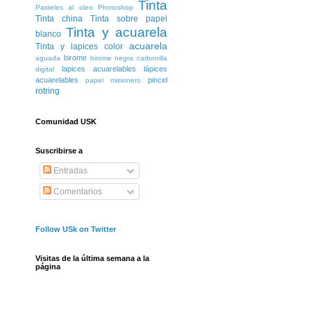
Tinta
Pasteles al oleo
Photoshop
Tinta china
Tinta sobre papel
Tinta y acuarela
blanco
acuarela
Tinta y lapices color
birome
aguada
birome negra
carbonilla
lapices acuarelables
lápices
digital
acuarelables
pincel
papel misionero
rotring
Comunidad USK
Suscribirse a
Entradas
Comentarios
Follow USk on Twitter
Visitas de la última semana a la
página