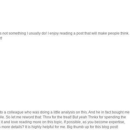
s not something I usually do! I enjoy reading a post that will make people think.
t!
nto a colleague who was doing a little analysis on this. And he in fact bought me
ile. So let me reword that: Thnx for the treat! But yeah Thnkx for spending the
ut it and love reading more on this topic. If possible, as you become expertise,
ore details? It is highly helpful for me. Big thumb up for this blog post!