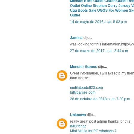
Michael Kors Outlet
Coach Outlet
Red
Outlet Online
Stephen Curry Jersey
V
Ugg Boots Sale
UGGS For Women
Sk
Outlet
14 de mayo de 2016 a las 8:03 p.m.
Jamina
dijo...
was looking for this information,http://w
27 de marzo de 2017 a las 3:44 a.m.
Monster Games
dijo...
Great information, I will tweet to my frie
than visit to:
mutilateadoll23.com
luffygames.com
26 de octubre de 2018 a las 7:20 p.m.
Unknown
dijo...
really great post admin thanks for this.
IMO for pc
Mini Militia for PC windows 7