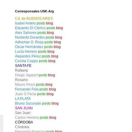
Corresponsales USK-Arg
Cd. de BUENOS AIRES
Isabel Antelo
posts
blog
Eduardo Di Clérico
posts
blog
Alex Sahores
posts
blog
Norberto Dorantes
posts
blog
Adhemar O. Rioja
posts
blog
Oscar Hernández
posts
blog
Lucía Herrero
posts
blog
Alejandro Pérez
posts
blog
Cecilia Coppo
posts
blog
SANTA FE
Rafaela:
Diego Jappert
posts
blog
Rosario:
Mauro Pesci
posts
blog
Fernando Fola
posts
blog
Juan G Facta
posts
blog
LA PLATA
Bruno Sucurado
posts
blog
SAN JUAN
San Juan:
Carlos Herrera
posts
blog
CÓRDOBA
Córdoba:
Fernando Fraenza
posts
blog