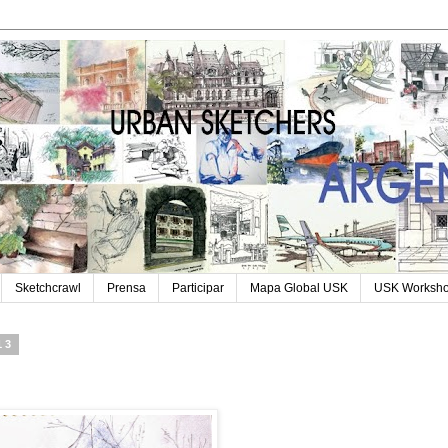
Sketchcrawl
Prensa
Participar
Mapa Global USK
USK Worksh
13