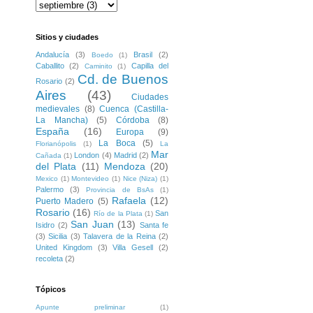
Sitios y ciudades
Andalucía
(3)
Brasil
(2)
Boedo
(1)
Caballito
(2)
Capilla del
Caminito
(1)
Cd. de Buenos
Rosario
(2)
Aires
(43)
Ciudades
medievales
(8)
Cuenca (Castilla-
La Mancha)
(5)
Córdoba
(8)
España
(16)
Europa
(9)
La Boca
(5)
Florianópolis
(1)
La
Mar
London
(4)
Madrid
(2)
Cañada
(1)
del Plata
(11)
Mendoza
(20)
Mexico
(1)
Montevideo
(1)
Nice (Niza)
(1)
Palermo
(3)
Provincia de BsAs
(1)
Rafaela
(12)
Puerto Madero
(5)
Rosario
(16)
San
Río de la Plata
(1)
San Juan
(13)
Isidro
(2)
Santa fe
(3)
Sicilia
(3)
Talavera de la Reina
(2)
United Kingdom
(3)
Villa Gesell
(2)
recoleta
(2)
Tópicos
Apunte preliminar
(1)