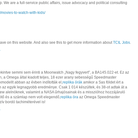
We are a full-service public affairs, issue advocacy and political consulting
/movies-to-watch-with-kids/
have on this website. And also see this to get more information about
TCIL Jobs
.
.
 tekintve semmi sem érinti a Moonwatch „Nagy fegyvert”, a BA145.022-et. Ez az
, a Omega által kiadott teljes, 18 ezer arany sebességű Speedmaster
kmodellt abban az évben indították el,
replika órák
amikor a Sas földet ért a
n az egyik legnagyobb eredménye. Csak 1 014 készültek, és 38-ot adtak át a
ew alelnöknek, valamint a NASA űrhajósainak és a misszióhoz hozzájáruló
ötő és a számlap nem volt elegendő,
replika óra
az Omega Speedmaster
ív bordó tachiméterével is!
.