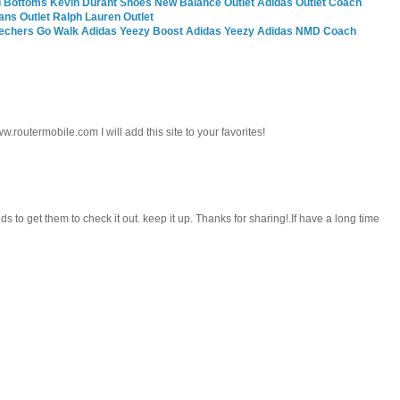
 Bottoms
Kevin Durant Shoes
New Balance Outlet
Adidas Outlet
Coach
ans Outlet
Ralph Lauren Outlet
echers Go Walk
Adidas Yeezy Boost
Adidas Yeezy
Adidas NMD
Coach
ww.routermobile.com I will add this site to your favorites!
nds to get them to check it out. keep it up. Thanks for sharing!.If have a long time