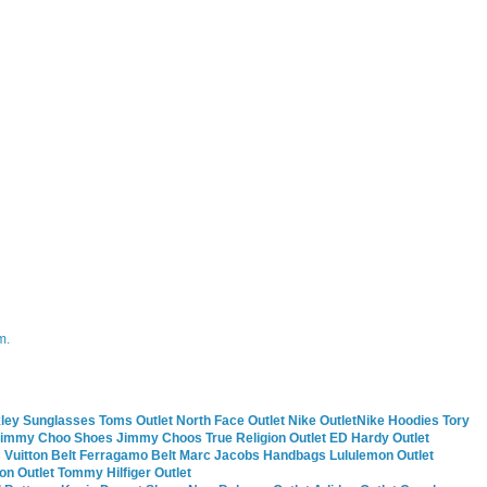
m.
ley Sunglasses
Toms Outlet
North Face Outlet
Nike Outlet
Nike Hoodies
Tory
immy Choo Shoes
Jimmy Choos
True Religion Outlet
ED Hardy Outlet
 Vuitton Belt
Ferragamo Belt
Marc Jacobs Handbags
Lululemon Outlet
ion Outlet
Tommy Hilfiger Outlet