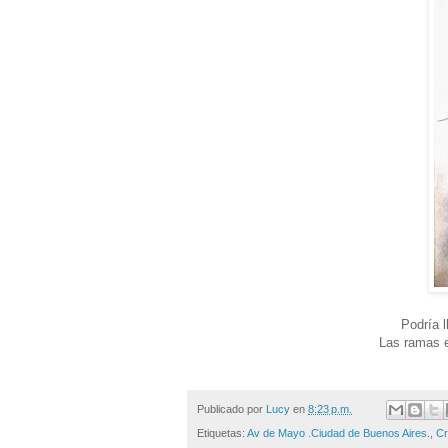
Podría l
Las ramas e
Publicado por
Lucy
en
8:23 p.m.
Etiquetas:
Av de Mayo .Ciudad de Buenos Aires.
,
Cr