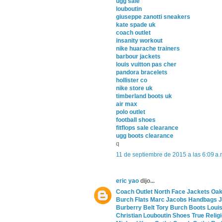
ugg sale
louboutin
giuseppe zanotti sneakers
kate spade uk
coach outlet
insanity workout
nike huarache trainers
barbour jackets
louis vuitton pas cher
pandora bracelets
hollister co
nike store uk
timberland boots uk
air max
polo outlet
football shoes
fitflops sale clearance
ugg boots clearance
q
11 de septiembre de 2015 a las 6:09 a.
eric yao
dijo...
Coach Outlet
North Face Jackets
Oak
Burch Flats
Marc Jacobs Handbags
J
Burberry Belt
Tory Burch Boots
Louis
Christian Louboutin Shoes
True Relig