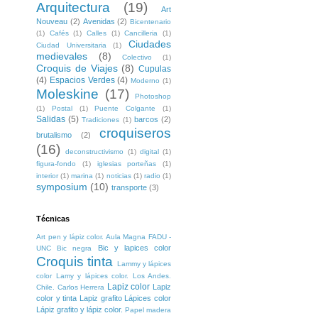
Arquitectura
(19)
Art
Nouveau
(2)
Avenidas
(2)
Bicentenario
(1)
Cafés
(1)
Calles
(1)
Cancilleria
(1)
Ciudades
Ciudad Universitaria
(1)
medievales
(8)
Colectivo
(1)
Croquis de Viajes
(8)
Cupulas
(4)
Espacios Verdes
(4)
Moderno
(1)
Moleskine
(17)
Photoshop
(1)
Postal
(1)
Puente Colgante
(1)
Salidas
(5)
barcos
(2)
Tradiciones
(1)
croquiseros
brutalismo
(2)
(16)
deconstructivismo
(1)
digital
(1)
figura-fondo
(1)
iglesias porteñas
(1)
interior
(1)
marina
(1)
noticias
(1)
radio
(1)
symposium
(10)
transporte
(3)
Técnicas
Art pen y lápiz color. Aula Magna FADU -
Bic y lapices color
UNC
Bic negra
Croquis tinta
Lammy y lápices
color
Lamy y lápices color. Los Andes.
Lapiz color
Lapiz
Chile. Carlos Herrera
color y tinta
Lapiz grafito
Lápices color
Lápiz grafito y lápiz color.
Papel madera