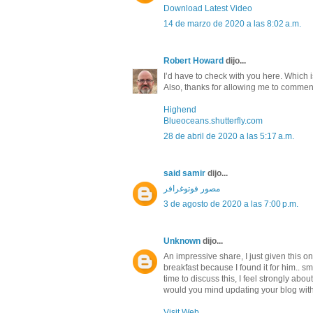
Download Latest Video
14 de marzo de 2020 a las 8:02 a.m.
Robert Howard
dijo...
I’d have to check with you here. Which i
Also, thanks for allowing me to commen
Highend
Blueoceans.shutterfly.com
28 de abril de 2020 a las 5:17 a.m.
said samir
dijo...
مصور فوتوغرافر
3 de agosto de 2020 a las 7:00 p.m.
Unknown
dijo...
An impressive share, I just given this o
breakfast because I found it for him.. sm
time to discuss this, I feel strongly abo
would you mind updating your blog with m
Visit Web