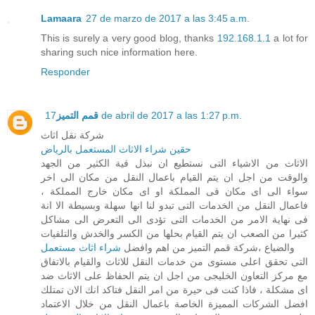
Lamaara
27 de marzo de 2017 a las 3:45 a.m.
This is surely a very good blog, thanks
192.168.1.1
a lot for
sharing such nice information here.
Responder
17 de abril de 2017 a las 1:27 p.m.
قمم التميز
شركة نقل اثاث
حقين شراء الاثاث المستعمل بالرياض
الاثاث من الاشياء التى نستطيع ان نبذل فية الكثير من الجهد
والوقت من اجل ان يتم القيام باعمال النقل من مكان الى اخر
سواء الى اى مكان فى المملكة او اى مكان خارج المملكة ،
فاعمال النقل من الخدمات التى تبدو لنا انها سهلة وبسيطة الا انة
فى نهاية الامر من الخدمات التى تؤدى الى التعرض الى مشاكل
كثيرا من الصعب ان يتم القيام بحلها من الكسر والخدش والتلفيات
والضياع ،شركة قمم التميز من اهم وافضل
شراء اثاث مستعمل
التى تحقق اعلى مستوى من خدمات النقل للاثاث والقيام بالاتفاق
مع مركز التعاون الخليجى من اجل ان يتم الحفاظ على الاثاث ضد
اى مشكلة ، فاذا كنت فى حيرة من امر النقل فتاكد انك الان تمتلك
افضل الشركات المميزة الخاصة باعمال النقل من خلال الاعتماد