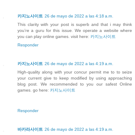
카지노사이트
26 de mayo de 2022 a las 4:18 a.m.
This clarity with your post is superb and that i may think
you’re a guru for this issue. We operate a website where
you can play online games. visit here:
카지노사이트
Responder
카지노사이트
26 de mayo de 2022 a las 4:19 a.m.
High-quality along with your concur permit me to to seize
your current give to keep modified by using approaching
blog post. We recommended to you our safest Online
games. go here:
카지노사이트
Responder
바카라사이트
26 de mayo de 2022 a las 4:19 a.m.