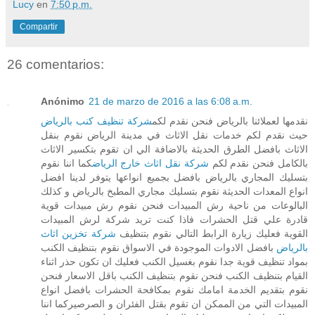
Lucy
en
7:50 p.m.
Compartir
26 comentarios:
Anónimo
21 de marzo de 2016 a las 6:08 a.m.
نقدمها لعملائنا بالرياض فنحن نقدم لكم
شركة تنظيف كنب بالرياض
حيث نقدم لكم خدمات نقل الاثاث في مدينة الرياض نقوم بنقل
الاثاث بافضل الطرق الحديثة بالاضافة الي ان تقوم بتكسير الاثاث
بالكامل فنحن نقدم لكم
شركة نقل اثاث خارج الرياض
كما اننا نقوم
بتسليك المجاري بالرياض بافضل بجميع انواعها يتوفر لدينا افضل
انواع المعدات الحديثة نقوم بتسليك مجاري المطبخ بالرياض و كذلك
البالوعات من ناحية رش المبيدات فنحن نقوم رش مبيدات قوية
قادرة علي قتل الحشرات فاذا كنت تريد شركة لرش المبيدات
القوية فعليك زيارة الرابط التالي نقوم بتنظيف
شركة تخزين اثاث
بالرياض
بافضل الادوات الموجودة في الاسواق نقوم بتنظيف الكنب
بمواد تنظيف قوية جدا نقوم بغسيل الكنب فعليك ان تكون حذر اثناء
القيام بتنظيف الكنب فنحن نقوم بتنظيف الكنب باقل الاسعار فنحن
نقوم بتقديم الخدمة امامك نقوم بمكافحة الحشرات بافضل انواع
المبيدات التي من الممكن ان تقوم بقتل الفئران و الصرصيركما اننا