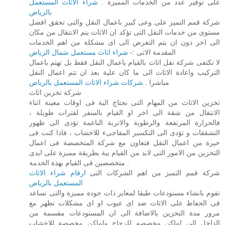
على توفير عدد من الخدمات المميزة .
شراء الاثاث المستعمل
بالرياض
شركة قمم التميز على وعى كبير باعمال النقل والتى تحقق افضل
مستوى من خدمات النقل التى تؤكد ان الاثاث يتم الانتقال من مكان
الى اخر دون ان يتم التعرض الى اى مشكلة من اهم الخدمات
المقدمة الاتى :-
شراء اثاث مستعمل شمال الرياض
لا تكتفى شركة نقل اثاث بالقيام باعمال النقل فقط بل تهتم باعمال
التركيب واعادة الاثاث الى ما كان علية بعد ان تتم اعمال النقل
مباشرا .
شركات شراء الاثاث المستعمل بالرياض
شركة تخزين اثاث
تخزين الاثاث من المهام التى نجتاج الية فى اوقات معينة اثناء
الانتقال من شقة الى اخر او القيام بالسفر لفترات طويلة ،
فالحرارة المرتفعة والرطوبة والاتربة الناعمة تؤدى الى ظهور
التشققات و تؤدى الى التكسير المفاجىء للاخشاب ، فاذا كنت فى
حيرة من اعمال النقل فتعاون مع شركة المتخصصة فى اعمال
التخزين من الامور التى لابد من القيام بية بطريقة مميزة على ايدى
متخصصين فى القيام بهذة الخدمة .
شركة قمم التميز من اهم الشركات التى
ارقام شراء الاثاث
المستعمل بالرياض
تقوم بانشاء مستودعات طبقا لمعاير ذات جودة مميزة والتى تساعد
فى الحفاظ على الاثاث ضد اى عيوب او اى مشكلات تظهر مع
مرور مدة التخزين بالاضافة الى ان المستودعات مقسمة من
الداخل الى اماكن مخصصه للزجاج واماكن مخصصة للاخشاب