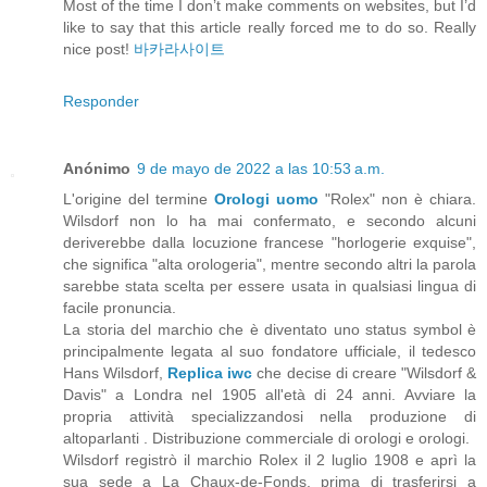
Most of the time I don’t make comments on websites, but I’d
like to say that this article really forced me to do so. Really
nice post!
바카라사이트
Responder
Anónimo
9 de mayo de 2022 a las 10:53 a.m.
L'origine del termine
Orologi uomo
"Rolex" non è chiara.
Wilsdorf non lo ha mai confermato, e secondo alcuni
deriverebbe dalla locuzione francese "horlogerie exquise",
che significa "alta orologeria", mentre secondo altri la parola
sarebbe stata scelta per essere usata in qualsiasi lingua di
facile pronuncia.
La storia del marchio che è diventato uno status symbol è
principalmente legata al suo fondatore ufficiale, il tedesco
Hans Wilsdorf,
Replica iwc
che decise di creare "Wilsdorf &
Davis" a Londra nel 1905 all'età di 24 anni. Avviare la
propria attività specializzandosi nella produzione di
altoparlanti . Distribuzione commerciale di orologi e orologi.
Wilsdorf registrò il marchio Rolex il 2 luglio 1908 e aprì la
sua sede a La Chaux-de-Fonds, prima di trasferirsi a