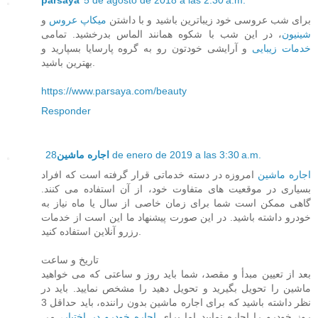
برای شب عروسی خود زیباترین باشید و با داشتن
میکاپ عروس
و
شینیون
، در این شب با شکوه همانند الماس بدرخشید. تمامی
خدمات زیبایی
و آرایشی خودتون رو به گروه پارسایا بسپارید و
بهترین باشید.
https://www.parsaya.com/beauty
Responder
28 de enero de 2019 a las 3:30 a.m.
اجاره ماشین
اجاره ماشین
امروزه در دسته خدماتی قرار گرفته است که افراد
بسیاری در موقعیت های متفاوت خود، از آن استفاده می کنند.
گاهی ممکن است شما برای زمان خاصی از سال یا ماه نیاز به
خودرو داشته باشید. در این صورت پیشنهاد ما این است از خدمات
رزرو آنلاین استفاده کنید.
تاریخ و ساعت
بعد از تعیین مبدأ و مقصد، شما باید روز و ساعتی که می خواهید
ماشین را تحویل بگیرید و تحویل دهید را مشخص نمایید. باید در
نظر داشته باشید که برای اجاره ماشین بدون راننده، باید حداقل 3
روز خودرو را اجاره نمایید اما برای
اجاره خودرو در اختیار
، می