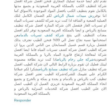
نقدم لكم ايضا خدمة تسليك المجاري فنحن افضل شركة افضل
شركة لتنظيف الكنب بالمملكة العربية السعودية و بجميع مدنها
بالكامل نقوم بتنظيف الكنب بافضل المواد الموجودة بالاسواق كما
اننا نوفر
رش مبيدات شمال الرياض
لكم الضمان الكامل لتلك
العملية الصعبة و الشاقة اذا كنت تريد شركة لكشف تسربات المياه
او تسربات الغاز فتفضل الان شركة المنارة افضل شركة تنظيف
مسابح بالرياض و ايضا بالمملكة العربية السعودية توفر لكم افضل
معدات التنظيف التي ينتج
شركة كشف تسربات بالدمام
عن
استخدامها نسبة نجاح تصل الي 99% فنحن الطيب نعترف بذلك
فتفضل بزيارة قسم غسيل المسابحان من الناس الذين يروا ان
شركة الطيب افضل شركة كشف تسربات المياه فاننا ايضا افضل
شركة لمعالجة ارتفاع فاتورة المياه بالريا و بالمملكة العربية
السعودية
شركة جلي رخام بالرياض
اذا كنت تريد نظافة مضمونة
لبيتك فعليك ان تقوم بزيارة الرابط التالي لان شركة الطيب افضل
شركة تنظيف منازل
شركة تنظيف مسابح بالرياض
شكرا لكم عملائنا
الكرام علي تقييمك للشركةشركة الطيب تعتبر افضل شركة
تنظيف كنب بالرياض و بالدمام و بجدة و بمكة و بالخرج و بجميع
انحاء المملكة العربية السعودية عزيزي العميل ان الطيب اتصل
الان علي الطيب افضل شركة للخدمات المنزلية بالرياض و
بالمملكة العربية السعودية
Responder