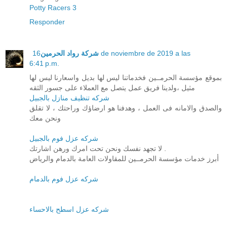
Potty Racers 3
Responder
شركة رواد الحرمين
16 de noviembre de 2019 a las
6:41 p.m.
بموقع مؤسسة الحرمــين فخدماتنا ليس لها بديل واسعارنا ليس لها
مثيل ،ولدينا فريق عمل يتصل مع العملاء على جسور الثقه
شركه تنظيف منازل بالجبيل
والصدق والامانه فى العمل ، وهدفنا هو ارضاؤك وراحتك ، لا تقلق
ونحن معك
شركه عزل فوم بالجبيل
لا تجهد نفسك ونحن تحت امرك ورهن اشارتك .
أبرز خدمات مؤسسة الحرمــين للمقاولات العامة بالدمام والرياض
شركه عزل فوم بالدمام
شركه عزل اسطح بالاحساء