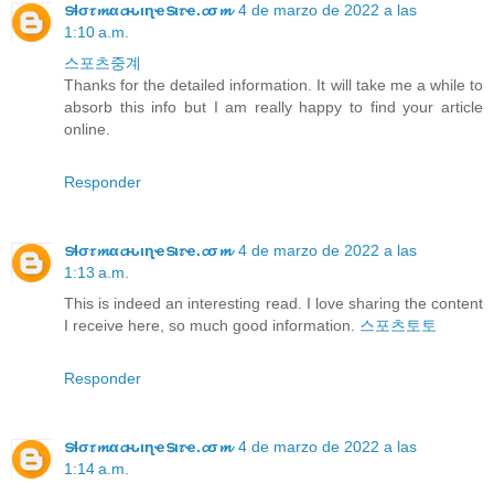
ടɬσ𝜏𝓶α𝓬ԋιɳҽടι𝜏ҽ.𝓬σ𝓶
4 de marzo de 2022 a las
1:10 a.m.
스포츠중계
Thanks for the detailed information. It will take me a while to
absorb this info but I am really happy to find your article
online.
Responder
ടɬσ𝜏𝓶α𝓬ԋιɳҽടι𝜏ҽ.𝓬σ𝓶
4 de marzo de 2022 a las
1:13 a.m.
This is indeed an interesting read. I love sharing the content
I receive here, so much good information.
스포츠토토
Responder
ടɬσ𝜏𝓶α𝓬ԋιɳҽടι𝜏ҽ.𝓬σ𝓶
4 de marzo de 2022 a las
1:14 a.m.