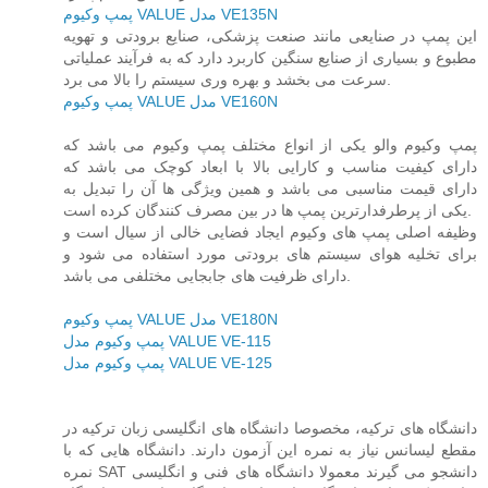
پمپ وکیوم VALUE مدل VE135N
این پمپ در صنایعی مانند صنعت پزشکی، صنایع برودتی و تهویه
مطبوع و بسیاری از صنایع سنگین کاربرد دارد که به فرآیند عملیاتی
سرعت می بخشد و بهره وری سیستم را بالا می برد.
پمپ وکیوم VALUE مدل VE160N
پمپ وکیوم والو یکی از انواع مختلف پمپ وکیوم می باشد که
دارای کیفیت مناسب و کارایی بالا با ابعاد کوچک می باشد که
دارای قیمت مناسبی می باشد و همین ویژگی ها آن را تبدیل به
یکی از پرطرفدارترین پمپ ها در بین مصرف کنندگان کرده است.
وظیفه اصلی پمپ های وکیوم ایجاد فضایی خالی از سیال است و
برای تخلیه هوای سیستم های برودتی مورد استفاده می شود و
دارای ظرفیت های جابجایی مختلفی می باشد.
پمپ وکیوم VALUE مدل VE180N
پمپ وکیوم مدل VALUE VE-115
پمپ وکیوم مدل VALUE VE-125
دانشگاه های ترکیه، مخصوصا دانشگاه های انگلیسی زبان ترکیه در
مقطع لیسانس نیاز به نمره این آزمون دارند. دانشگاه هایی که با
نمره SAT دانشجو می گیرند معمولا دانشگاه های فنی و انگلیسی