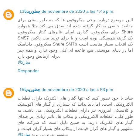
13 de noviembre de 2020 a las 4:45 p.m.
چطورپدیا
ااین موضوع درباره برخی میکروفون ها که به طور سنتی برای
مقاصد خاصی به کار گرفته شده اند صدق می کند مثلا همواره
برای میکروفون گذاری امپلی فایرهای گیتار میکروفون Shure
SM57 یک گزینه همیشگی بوده است و یا برای تولید بیت باکس
میکروفون داینامیک Shure SM7b یک انتخاب بسیار مناسب است
اما در دنیای موسیقی هیچ قاعده ای کلی وجود ندارد و همه چیز
برای آزمایش وجود دارد.
سازکالا
Responder
15 de noviembre de 2020 a las 4:53 p.m.
چطورپدیا
شاید با خود تصور کنید که تنها گیتار های الکتریک دارای قطعات
الکترونیکی است، اما باید بدانید که بسیاری از گیتار های آکوستیک
و کلاسیکی امروزی نیز دارای قطعات الکترونیکی می باشند. به
طور کلی، قطعات الکترونیکی و پیکاپ ها، تاثیر زیادی بر صدای
گیتار های الکتریک دارند. به همین دلیل است که شرکت های
مشهور و گیتار های گران قیمت از پیکاپ های بسیار گران قیمت و
مشهور بهره می برند
سازکالا