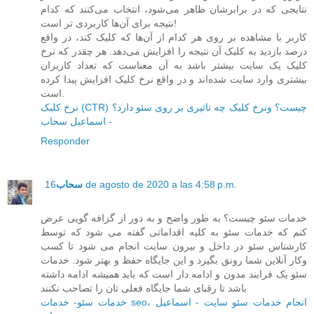
نتایجی که در برابرشان ظاهر می‌شود، انتخاب می‌کنند که کدام
نتیجه برای آن‌ها کاربردی تر است!
کاربر با مشاهده بر روی هر کدام از آن‌ها که کلیک کند، در واقع
درصد بازدید به کلیک آن نتیجه را افزایش می‌دهد. هر چقدر که نرخ
کلیک یک سایت بیشتر باشد به آن معناست که تعداد کاربران
بیشتری وارد سایت شده‌اند و در واقع نرخ کلیک افزایش پیدا کرده
است.
نرخ کلیک (CTR) چیست؟ ونرخ کلیک چه تاثیری بر روی سئو دارد؟
- اسماعیل سحاب
Responder
16 de agosto de 2020 a las 4:58 p.m.
سحاب
خدمات سئو چیست؟ به طور واضح و به دور از گزافه گویی عرض
کنم که خدمات سئو به کلیه اقداماتی گفته می شود که توسط
کارشناس سئو در داخل و بیرون سایت انجام می شود تا کسب
وکار آنلاین شما رونق بگیرد و این جایگاه حفظ و بهتر شود. خدمات
سئو یک فرایند مدون و ادامه دار است که باید همیشه ادامه داشته
باشد تا رقبای شما جایگاه فعلی تان را تصاحب نکنند
خدمات سئو- خدمات seo، انجام خدمات سئو سایت - اسماعیل