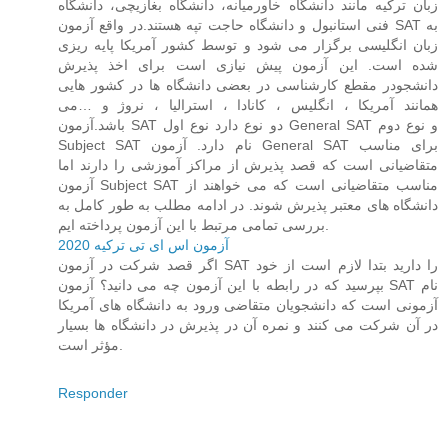
زبان ترکیه مانند دانشگاه خاورمیانه، دانشگاه بغازیچی، دانشگاه
فنی استانبول و دانشگاه حاجت تپه هستند.در واقع آزمون SAT به
زبان انگلیسی برگزار می شود و توسط کشور آمریکا پایه ریزی
شده است. این آزمون پیش نیازی است برای اخذ پذیرش
دانشجودر مقطع کارشناسی در بعضی دانشگاه ها در کشور هایی
همانند آمریکا ، انگلیس ، کانادا ، استرالیا ، نروژ و …می
باشد.آزمون SAT دو نوع دارد نوع اول General SAT و نوع دوم
Subject SAT نام دارد. آزمون General SAT برای مناسب
متقاضیانی است که قصد پذیرش از مراکز آموزشی را دارند اما
آزمون Subject SAT مناسب متقاضیانی است که می خواهند از
دانشگاه های معتبر پذیرش شوند. در ادامه مطلب به طور کامل به
بررسی تمامی مرتبط با این آزمون پرداخته ایم.
آزمون اس ای تی ترکیه 2020
اگر قصد شرکت در آزمون SAT را دارید بتدا لازم است از خود
بپرسید که در رابطه با این آزمون چه می دانید؟ آزمون SAT نام
آزمونی است که دانشجویان متقاضی ورود به دانشگاه های آمریکا
در آن شرکت می کنند و نمره آن در پذیرش در دانشگاه ها بسیار
مؤثر است.
Responder