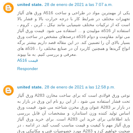
united state.
28 de enero de 2021 a las 7:07 a.m.
ورق های آلیاژ A516 یکی از مهمترین مواد در طراحی و ساخت
تجهیزات مختلف در شرایط کار با درجه حرارت بالا و فشار بالا
است که از ترکیبات مختلف شیمیایی مانند نیکل ، کربن ، کروم ،
مولیبدن و ... استفاده می شود. قیمت ورق آلیاژ a516 استفاده از
درصدهای مشخص در ساخت ورق a516 می تواند مقاومت و دوام
بسیار بالای آن را تضمین کند. در این مقاله قصد داریم بیشتر برگه
های a516 ، انواع گریدها و همچنین کاربرد آن در صنایع مختلف را
معرفی و بررسی کنیم. به ما بپیوند.
A516 قیمت
Responder
united state.
28 de enero de 2021 a las 12:58 p.m.
ورق آلیاژ A283 نوعی ورق فولادی است که برای ساخت مخازن
تحت فشار استفاده می شود ، از این رو نام این ورق در بازار به
عنوان ورق مخزن شناخته می شود. قیمت ورق A283 در بازار بر
اساس تولید کننده وزن استاندارد و مشخصات آن قابل بررسی
است. برای خرید ورق آلیاژ A283 باید اطلاعاتی برای خرید این
ورق آلیاژ مهم با کیفیت و قیمت مناسب کسب کنید. در ادامه ، در
مورد خصوصیات فنی و مکانیکی ورق A283 صحبت خواهیم کرد و