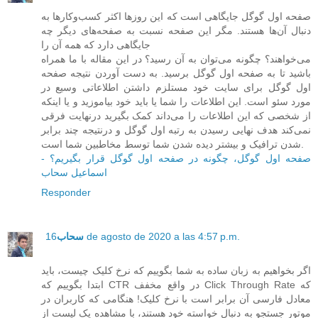
صفحه اول گوگل جایگاهی است که این روزها اکثر کسب‌وکارها به
دنبال آن‌ها هستند. مگر این صفحه نسبت به صفحه‌های دیگر چه
جایگاهی دارد که همه آن را
می‌خواهند؟ چگونه می‌توان به آن رسید؟ در این مقاله با ما همراه
باشید تا به صفحه اول گوگل برسید. به دست آوردن نتیجه صفحه
اول گوگل برای سایت خود مستلزم داشتن اطلاعاتی وسیع در
مورد سئو است. این اطلاعات را شما یا باید خود بیاموزید و یا اینکه
از شخصی که این اطلاعات را می‌داند کمک بگیرید درنهایت فرقی
نمی‌کند هدف نهایی رسیدن به رتبه اول گوگل و درنتیجه چند برابر
شدن ترافیک و بیشتر دیده شدن شما توسط مخاطبین شما است.
صفحه اول گوگل، چگونه در صفحه اول گوگل قرار بگیریم؟ -
اسماعیل سحاب
Responder
16 de agosto de 2020 a las 4:57 p.m.
سحاب
اگر بخواهیم به زبان ساده به شما بگوییم که نرخ کلیک چیست، باید
ابتدا بگوییم که CTR در واقع مخفف Click Through Rate که
معادل فارسی آن برابر است با نرخ کلیک! هنگامی که کاربران در
موتور جستجو به دنبال خواسته خود هستند، با مشاهده یک لیست از