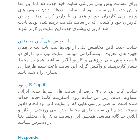
برای قسمت پیش بینی ورزشی سایت خود جذب کند اما این تنها
روش جذب این سایت نبود این سایت بعدها با دادن بونوس های
ویژه برای کاربران خود و همچنین با واریز کردن مرتب پاداش
کاربران خود و کسانی که در سایت تک بت برنده شده بودند باعث
شد کاربران بیشتری جذب این سایت پرکاربر شوند.
سایت پیش بینی آذین هخامنش
تیپ تاپ بت یا همان tiptop سایت جدید آذین هخامنش یکی از
چهره های معروف اینستاگرامی میباشد. سایت تیپ تاپ دارای دو
قسمت پیش بینی ورزشی و کازینو آنلاین میباشد. همچنین محیط
بسیار کاربرپسند و واکنش گرای این سایت باعث شده طرفداران
بسیاری را داشته باشد.
کاپ نود Cup90
سایت کاپ نود با ۹۹ درصد از سایت های شرط بندی ایرانی
متفاوت است. زیرا این سایت روی اسکریپت کاملا جدید احداث
شده است. ما طی بررسی هایی که از سایت کاپ نود انجام دادیم
متوجه شدیم این سایت دارای محیط پیش بینی ورزشی و کازینو
آنلاین جداگانه میباشد. همچنین این وبسایت به ۸ زبان مختلف دنیا
در دسترس میباشد.
Responder