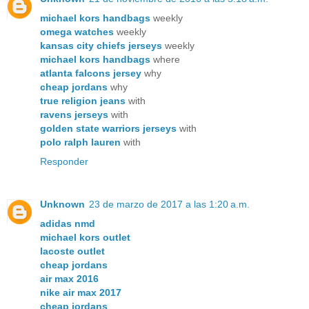
michael kors handbags
weekly
omega watches
weekly
kansas city chiefs jerseys
weekly
michael kors handbags
where
atlanta falcons jersey
why
cheap jordans
why
true religion jeans
with
ravens jerseys
with
golden state warriors jerseys
with
polo ralph lauren
with
Responder
Unknown
23 de marzo de 2017 a las 1:20 a.m.
adidas nmd
michael kors outlet
lacoste outlet
cheap jordans
air max 2016
nike air max 2017
cheap jordans