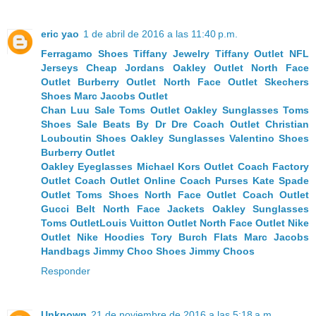
eric yao
1 de abril de 2016 a las 11:40 p.m.
Ferragamo Shoes
Tiffany Jewelry
Tiffany Outlet
NFL
Jerseys
Cheap Jordans
Oakley Outlet
North Face
Outlet
Burberry Outlet
North Face Outlet
Skechers
Shoes
Marc Jacobs Outlet
Chan Luu Sale
Toms Outlet
Oakley Sunglasses
Toms
Shoes Sale
Beats By Dr Dre
Coach Outlet
Christian
Louboutin Shoes
Oakley Sunglasses
Valentino Shoes
Burberry Outlet
Oakley Eyeglasses
Michael Kors Outlet
Coach Factory
Outlet
Coach Outlet Online
Coach Purses
Kate Spade
Outlet
Toms Shoes
North Face Outlet
Coach Outlet
Gucci Belt
North Face Jackets
Oakley Sunglasses
Toms Outlet
Louis Vuitton Outlet
North Face Outlet
Nike
Outlet
Nike Hoodies
Tory Burch Flats
Marc Jacobs
Handbags
Jimmy Choo Shoes
Jimmy Choos
Responder
Unknown
21 de noviembre de 2016 a las 5:18 a.m.