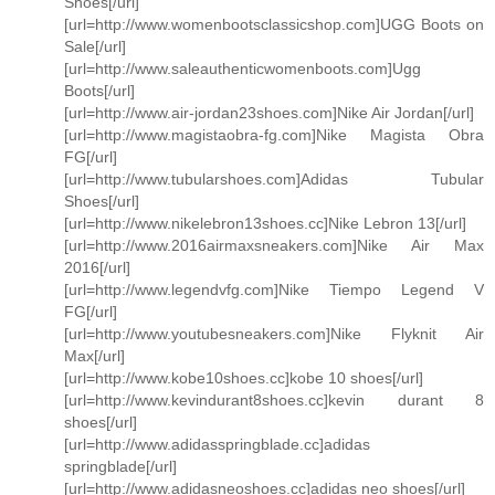
Shoes[/url]
[url=http://www.womenbootsclassicshop.com]UGG Boots on
Sale[/url]
[url=http://www.saleauthenticwomenboots.com]Ugg
Boots[/url]
[url=http://www.air-jordan23shoes.com]Nike Air Jordan[/url]
[url=http://www.magistaobra-fg.com]Nike Magista Obra
FG[/url]
[url=http://www.tubularshoes.com]Adidas Tubular
Shoes[/url]
[url=http://www.nikelebron13shoes.cc]Nike Lebron 13[/url]
[url=http://www.2016airmaxsneakers.com]Nike Air Max
2016[/url]
[url=http://www.legendvfg.com]Nike Tiempo Legend V
FG[/url]
[url=http://www.youtubesneakers.com]Nike Flyknit Air
Max[/url]
[url=http://www.kobe10shoes.cc]kobe 10 shoes[/url]
[url=http://www.kevindurant8shoes.cc]kevin durant 8
shoes[/url]
[url=http://www.adidasspringblade.cc]adidas
springblade[/url]
[url=http://www.adidasneoshoes.cc]adidas neo shoes[/url]