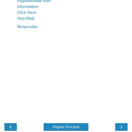
Mypoeticside.com
Information
Click Here
Visit Web
Responder
‹
›
Página Principal