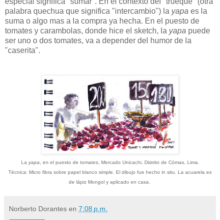
especial significa "sumar". En el contexto del "trueque" (otra
palabra quechua que significa "intercambio") la
yapa
es la
suma o algo mas a la compra ya hecha. En el puesto de
tomates y carambolas, donde hice el sketch, la
yapa
puede
ser uno o dos tomates, va a depender del humor de la
"caserita".
La
yapa
, en el puesto de tomates, Mercado Unicachi, Distrito de Cómas, Lima.
Técnica: Micro fibra sobre papel blanco simple. El dibujo fue hecho in situ. La acuarela es
de lápiz Mongol y aplicado en casa.
Norberto Dorantes
en
7:08 p.m.