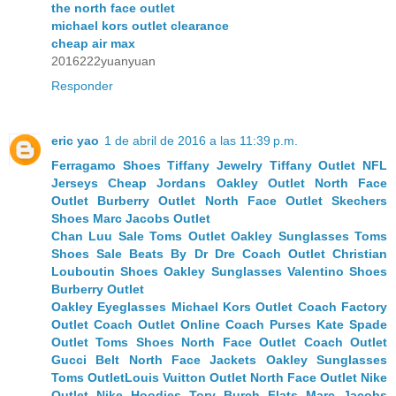
the north face outlet
michael kors outlet clearance
cheap air max
2016222yuanyuan
Responder
eric yao
1 de abril de 2016 a las 11:39 p.m.
Ferragamo Shoes
Tiffany Jewelry
Tiffany Outlet
NFL
Jerseys
Cheap Jordans
Oakley Outlet
North Face
Outlet
Burberry Outlet
North Face Outlet
Skechers
Shoes
Marc Jacobs Outlet
Chan Luu Sale
Toms Outlet
Oakley Sunglasses
Toms
Shoes Sale
Beats By Dr Dre
Coach Outlet
Christian
Louboutin Shoes
Oakley Sunglasses
Valentino Shoes
Burberry Outlet
Oakley Eyeglasses
Michael Kors Outlet
Coach Factory
Outlet
Coach Outlet Online
Coach Purses
Kate Spade
Outlet
Toms Shoes
North Face Outlet
Coach Outlet
Gucci Belt
North Face Jackets
Oakley Sunglasses
Toms Outlet
Louis Vuitton Outlet
North Face Outlet
Nike
Outlet
Nike Hoodies
Tory Burch Flats
Marc Jacobs