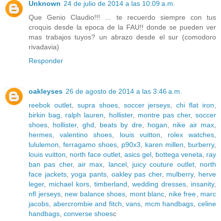
Unknown
24 de julio de 2014 a las 10:09 a.m.
Que Genio Claudio!!! ... te recuerdo siempre con tus
croquis desde la epoca de la FAU!! donde se pueden ver
mas trabajos tuyos? un abrazo desde el sur (comodoro
rivadavia)
Responder
oakleyses
26 de agosto de 2014 a las 3:46 a.m.
reebok outlet
,
supra shoes
,
soccer jerseys
,
chi flat iron
,
birkin bag
,
ralph lauren
,
hollister
,
montre pas cher
,
soccer
shoes
,
hollister
,
ghd
,
beats by dre
,
hogan
,
nike air max
,
hermes
,
valentino shoes
,
louis vuitton
,
rolex watches
,
lululemon
,
ferragamo shoes
,
p90x3
,
karen millen
,
burberry
,
louis vuitton
,
north face outlet
,
asics gel
,
bottega veneta
,
ray
ban pas cher
,
air max
,
lancel
,
juicy couture outlet
,
north
face jackets
,
yoga pants
,
oakley pas cher
,
mulberry
,
herve
leger
,
michael kors
,
timberland
,
wedding dresses
,
insanity
,
nfl jerseys
,
new balance shoes
,
mont blanc
,
nike free
,
marc
jacobs
,
abercrombie and fitch
,
vans
,
mcm handbags
,
celine
handbags
,
converse shoes
c