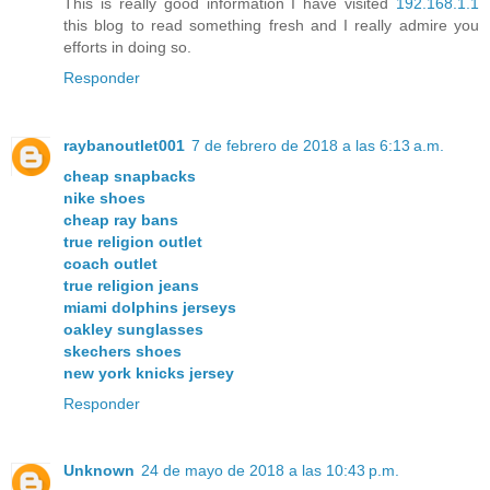
This is really good information I have visited
192.168.1.1
this blog to read something fresh and I really admire you
efforts in doing so.
Responder
raybanoutlet001
7 de febrero de 2018 a las 6:13 a.m.
cheap snapbacks
nike shoes
cheap ray bans
true religion outlet
coach outlet
true religion jeans
miami dolphins jerseys
oakley sunglasses
skechers shoes
new york knicks jersey
Responder
Unknown
24 de mayo de 2018 a las 10:43 p.m.