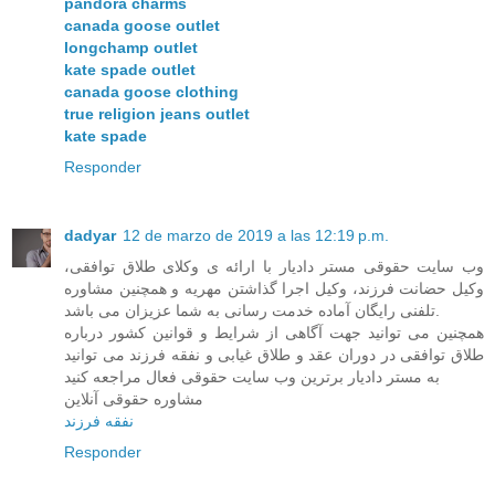
pandora charms
canada goose outlet
longchamp outlet
kate spade outlet
canada goose clothing
true religion jeans outlet
kate spade
Responder
dadyar
12 de marzo de 2019 a las 12:19 p.m.
وب سایت حقوقی مستر دادیار با ارائه ی وکلای طلاق توافقی،
وکیل حضانت فرزند، وکیل اجرا گذاشتن مهریه و همچنین مشاوره
تلفنی رایگان آماده خدمت رسانی به شما عزیزان می باشد.
همچنین می توانید جهت آگاهی از شرایط و قوانین کشور درباره
طلاق توافقی در دوران عقد و طلاق غیابی و نفقه فرزند می توانید
به مستر دادیار برترین وب سایت حقوقی فعال مراجعه کنید
مشاوره حقوقی آنلاین
نفقه فرزند
Responder