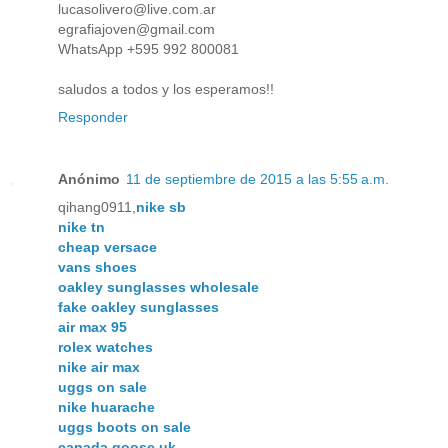
lucasolivero@live.com.ar
egrafiajoven@gmail.com
WhatsApp +595 992 800081
saludos a todos y los esperamos!!
Responder
Anónimo
11 de septiembre de 2015 a las 5:55 a.m.
qihang0911,
nike sb
nike tn
cheap versace
vans shoes
oakley sunglasses wholesale
fake oakley sunglasses
air max 95
rolex watches
nike air max
uggs on sale
nike huarache
uggs boots on sale
canada goose uk