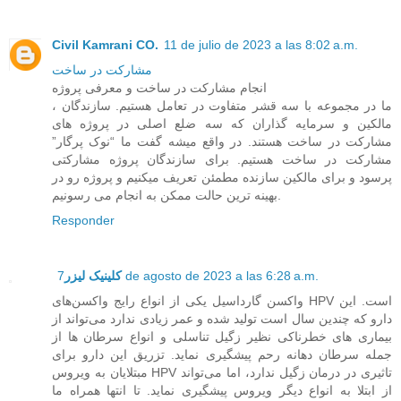
Civil Kamrani CO.
11 de julio de 2023 a las 8:02 a.m.
مشارکت در ساخت
انجام مشارکت در ساخت و معرفی پروژه
ما در مجموعه با سه قشر متفاوت در تعامل هستیم. سازندگان ،
مالکین و سرمایه گذاران که سه ضلع اصلی در پروژه های
مشارکت در ساخت هستند. در واقع میشه گفت ما “نوک پرگار”
مشارکت در ساخت هستیم. برای سازندگان پروژه مشارکتی
پرسود و برای مالکین سازنده مطمئن تعریف میکنیم و پروژه رو در
بهینه ترین حالت ممکن به انجام می رسونیم.
Responder
کلینیک لیزر
7 de agosto de 2023 a las 6:28 a.m.
واکسن گارداسیل یکی از انواع رایج واکسن‌های HPV است. این
دارو که چندین سال است تولید شده و عمر زیادی ندارد می‌تواند از
بیماری های خطرناکی نظیر زگیل تناسلی و انواع سرطان ها از
جمله سرطان دهانه رحم پیشگیری نماید. تزریق این دارو برای
مبتلایان به ویروس HPV تاثیری در درمان زگیل ندارد، اما می‌تواند
از ابتلا به انواع دیگر ویروس پیشگیری نماید. تا انتها همراه ما