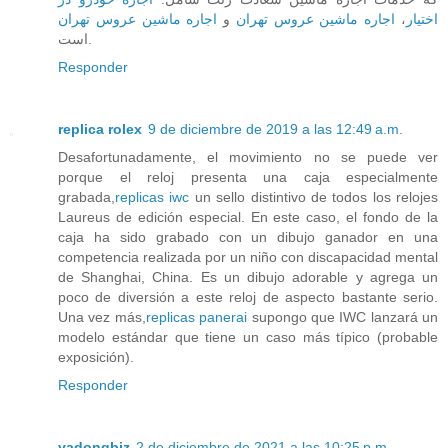
اجاره ماشین عروس تهران
و
اجاره ماشین عروس تهران
،
اختیار
است.
Responder
replica rolex
9 de diciembre de 2019 a las 12:49 a.m.
Desafortunadamente, el movimiento no se puede ver
porque el reloj presenta una caja especialmente
grabada,
replicas iwc
un sello distintivo de todos los relojes
Laureus de edición especial. En este caso, el fondo de la
caja ha sido grabado con un dibujo ganador en una
competencia realizada por un niño con discapacidad mental
de Shanghai, China. Es un dibujo adorable y agrega un
poco de diversión a este reloj de aspecto bastante serio.
Una vez más,
replicas panerai
supongo que IWC lanzará un
modelo estándar que tiene un caso más típico (probable
exposición).
Responder
yadongbiz
2 de diciembre de 2021 a las 10:25 p.m.