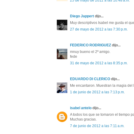
25 de mayo de 2012 a las 10:48 a.m.
Diego Jappert
dijo...
Muy descriptivos Isabel me gusta el qu
27 de mayo de 2012 a las 7:30 p.m.
FEDERICO RODRIGUEZ
dijo...
mnuy bueno el 2º amigo.
fede
31 de mayo de 2012 a las 8:35 p.m.
EDUARDO DI CLERICO
dijo...
Me encantaron. Muestran la magia del l
1 de junio de 2012 a las 7:13 p.m.
isabel antelo
dijo...
A todos los que se tomaron el tiempo pa
Muchas gracias.
7 de junio de 2012 a las 7:11 a.m.