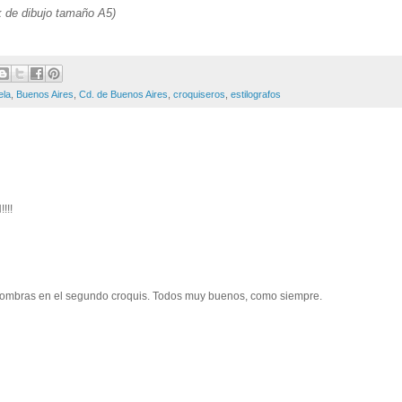
k de dibujo tamaño A5)
ela
,
Buenos Aires
,
Cd. de Buenos Aires
,
croquiseros
,
estilografos
!!!
s sombras en el segundo croquis. Todos muy buenos, como siempre.