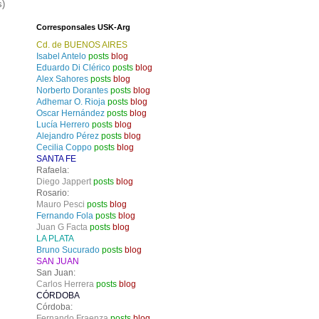
s)
Corresponsales USK-Arg
Cd. de BUENOS AIRES
Isabel Antelo
posts
blog
Eduardo Di Clérico
posts
blog
Alex Sahores
posts
blog
Norberto Dorantes
posts
blog
Adhemar O. Rioja
posts
blog
Oscar Hernández
posts
blog
Lucía Herrero
posts
blog
Alejandro Pérez
posts
blog
Cecilia Coppo
posts
blog
SANTA FE
Rafaela:
Diego Jappert
posts
blog
Rosario:
Mauro Pesci
posts
blog
Fernando Fola
posts
blog
Juan G Facta
posts
blog
LA PLATA
Bruno Sucurado
posts
blog
SAN JUAN
San Juan:
Carlos Herrera
posts
blog
CÓRDOBA
Córdoba:
Fernando Fraenza
posts
blog