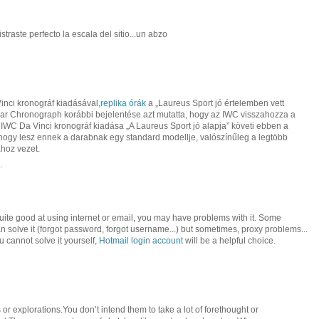
straste perfecto la escala del sitio...un abzo
inci kronográf kiadásával,
replika órák
a „Laureus Sport jó értelemben vett
dar Chronograph korábbi bejelentése azt mutatta, hogy az IWC visszahozza a
 IWC Da Vinci kronográf kiadása „A Laureus Sport jó alapja” követi ebben a
ogy lesz ennek a darabnak egy standard modellje, valószínűleg a legtöbb
ához vezet.
.
ite good at using internet or email, you may have problems with it. Some
solve it (forgot password, forgot username...) but sometimes, proxy problems...
u cannot solve it yourself,
Hotmail login account
will be a helpful choice.
 or explorations.You don’t intend them to take a lot of forethought or