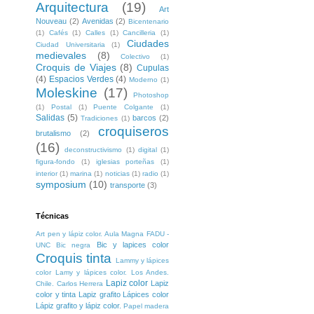
Arquitectura
(19)
Art
Nouveau
(2)
Avenidas
(2)
Bicentenario
(1)
Cafés
(1)
Calles
(1)
Cancilleria
(1)
Ciudades
Ciudad Universitaria
(1)
medievales
(8)
Colectivo
(1)
Croquis de Viajes
(8)
Cupulas
(4)
Espacios Verdes
(4)
Moderno
(1)
Moleskine
(17)
Photoshop
(1)
Postal
(1)
Puente Colgante
(1)
Salidas
(5)
barcos
(2)
Tradiciones
(1)
croquiseros
brutalismo
(2)
(16)
deconstructivismo
(1)
digital
(1)
figura-fondo
(1)
iglesias porteñas
(1)
interior
(1)
marina
(1)
noticias
(1)
radio
(1)
symposium
(10)
transporte
(3)
Técnicas
Art pen y lápiz color. Aula Magna FADU -
Bic y lapices color
UNC
Bic negra
Croquis tinta
Lammy y lápices
color
Lamy y lápices color. Los Andes.
Lapiz color
Lapiz
Chile. Carlos Herrera
color y tinta
Lapiz grafito
Lápices color
Lápiz grafito y lápiz color.
Papel madera