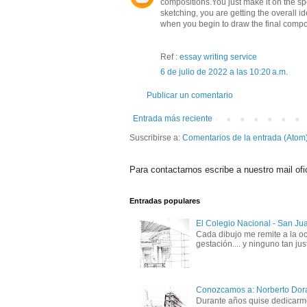
compositions.You just make it on the s
sketching, you are getting the overall i
when you begin to draw the final compos
Ref :
essay writing service
6 de julio de 2022 a las 10:20 a.m.
Publicar un comentario
Entrada más reciente
Suscribirse a:
Comentarios de la entrada (Atom
Para contactarnos escribe a nuestro mail ofi
Entradas populares
El Colegio Nacional - San Ju
Cada dibujo me remite a la oc
gestación.... y ninguno tan just
Conozcamos a: Norberto Dor
Durante años quise dedicarme 