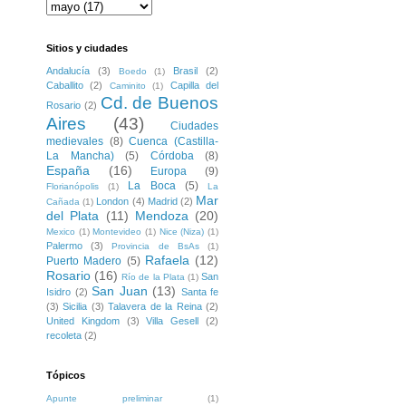
Sitios y ciudades
Andalucía
(3)
Brasil
(2)
Boedo
(1)
Caballito
(2)
Capilla del
Caminito
(1)
Cd. de Buenos
Rosario
(2)
Aires
(43)
Ciudades
medievales
(8)
Cuenca (Castilla-
La Mancha)
(5)
Córdoba
(8)
España
(16)
Europa
(9)
La Boca
(5)
Florianópolis
(1)
La
Mar
London
(4)
Madrid
(2)
Cañada
(1)
del Plata
(11)
Mendoza
(20)
Mexico
(1)
Montevideo
(1)
Nice (Niza)
(1)
Palermo
(3)
Provincia de BsAs
(1)
Rafaela
(12)
Puerto Madero
(5)
Rosario
(16)
San
Río de la Plata
(1)
San Juan
(13)
Isidro
(2)
Santa fe
(3)
Sicilia
(3)
Talavera de la Reina
(2)
United Kingdom
(3)
Villa Gesell
(2)
recoleta
(2)
Tópicos
Apunte preliminar
(1)