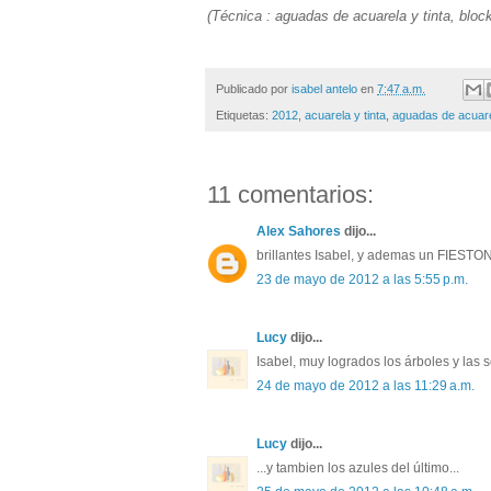
(Técnica : aguadas de acuarela y tinta, bloc
Publicado por
isabel antelo
en
7:47 a.m.
Etiquetas:
2012
,
acuarela y tinta
,
aguadas de acuar
11 comentarios:
Alex Sahores
dijo...
brillantes Isabel, y ademas un FIESTON!
23 de mayo de 2012 a las 5:55 p.m.
Lucy
dijo...
Isabel, muy logrados los árboles y la
24 de mayo de 2012 a las 11:29 a.m.
Lucy
dijo...
...y tambien los azules del último...