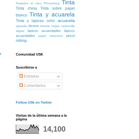
Tinta
Pasteles al oleo
Photoshop
Tinta china
Tinta sobre papel
Tinta y acuarela
blanco
acuarela
Tinta y lapices color
birome
aguada
birome negra
carbonilla
lapices acuarelables
lápices
digital
acuarelables
pincel
papel misionero
rotring
a
Comunidad USK
Suscribirse a
Entradas
Comentarios
Follow USk on Twitter
Visitas de la última semana a la
página
14,100