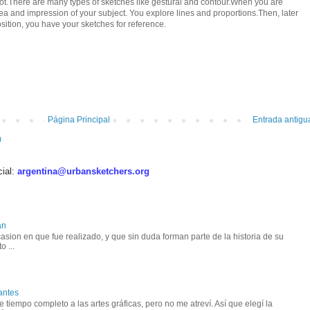
pot.There are many types of sketches like gestural and contour.When you are
dea and impression of your subject. You explore lines and proportions.Then, later
ition, you have your sketches for reference.
Página Principal
Entrada antigu
)
cial:
argentina@urbansketchers.org
an
asion en que fue realizado, y que sin duda forman parte de la historia de su
o ...
antes
tiempo completo a las artes gráficas, pero no me atreví. Así que elegí la