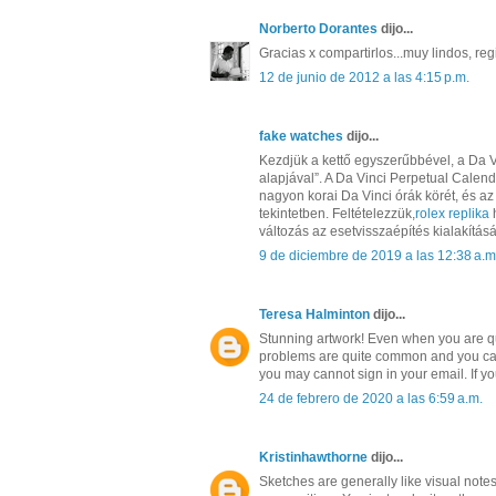
Norberto Dorantes
dijo...
Gracias x compartirlos...muy lindos, regi
12 de junio de 2012 a las 4:15 p.m.
fake watches
dijo...
Kezdjük a kettő egyszerűbbével, a Da V
alapjával”. A Da Vinci Perpetual Calen
nagyon korai Da Vinci órák körét, és az
tekintetben. Feltételezzük,
rolex replika
h
változás az esetvisszaépítés kialakítás
9 de diciembre de 2019 a las 12:38 a.m
Teresa Halminton
dijo...
Stunning artwork! Even when you are qu
problems are quite common and you can 
you may cannot sign in your email. If yo
24 de febrero de 2020 a las 6:59 a.m.
Kristinhawthorne
dijo...
Sketches are generally like visual notes