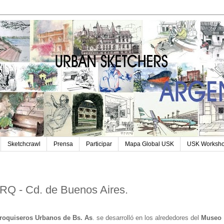
Sketchcrawl
Prensa
Participar
Mapa Global USK
USK Worksh
ARQ - Cd. de Buenos Aires.
roquiseros Urbanos de Bs. As
. se desarrolló en los alrededores del
Museo