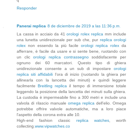
Responder
Panerai replica
8 de diciembre de 2019 a las 11:36 p.m.
La cassa in acciaio da 41
orologi rolex replica
mm include
una lunetta unidirezionale per sub che, pur
replica orologi
rolex
non essendo la più facile
orologi replica rolex
da
afferrare, è facile da usare e si sente bene, ruotando con
un clic
orologi replica contrassegno
soddisfacente per
ognuno dei 60 marcatori. Questo tipo di ghiera
unidirezionale consente a un sub di impostare
orologi
replica siti affidabili
l'ora di inizio (ruotando la ghiera per
allinearla con la lancetta dei minuti) e quindi leggere
facilmente
Breitling replica
il tempo di immersione totale
leggendo la posizione della lancetta dei minuti sulla ghiera.
La custodia è impermeabile fino a 300 metri e include una
valvola di rilascio manuale
omega replica
dell'elio. Omega
potrebbe offrire valvole automatiche, ma a loro piace
l'aspetto della corona extra alle 10.
High-end fashion classic
replica watches
, worth
collecting.
www.vipwatches.co