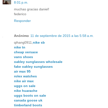
8:01 p.m.
muchas gracias daniel!
federico
Responder
Anónimo
11 de septiembre de 2015 a las 5:58 a.m.
qihang0911,
nike sb
nike tn
cheap versace
vans shoes
oakley sunglasses wholesale
fake oakley sunglasses
air max 95
rolex watches
nike air max
uggs on sale
nike huarache
uggs boots on sale
canada goose uk
timberland boots