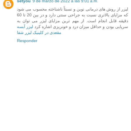
setyou
9 de marzo de 2022 a las 9:01 a.m.
لیزر از روش های درمانی نوین و نسبتاً ناشناخته محسوب می شود
که مزایای بالاتری نسبت به جراحی سنتی دارد و در بین 20 تا 60
دقیقه قابل انجام است. از مهم ترین مزایای لیزر می توان به
سرپایی بودن و حداقل میزان درد و خونریزی اشاره کرد
لیزر آبسه
مقعدی در کلینیک لیزر شفا
Responder