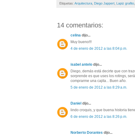
Etiquetas:
Arquitectura
,
Diego Jappert
,
Lapiz grafito
14 comentarios:
celina
dijo...
Muy bueno!!!
4 de enero de 2012 a las 8:04 p.m.
isabel antelo
dijo...
Diego, demás está decirte que con traz
sorprende es que uses los rotings, ser
comprarme una cajita... Buen año.
5 de enero de 2012 a las 8:29 a.m.
Daniel
dijo...
lindo croquis, y que buena historia tie
6 de enero de 2012 a las 8:26 p.m.
Norberto Dorantes
dijo...