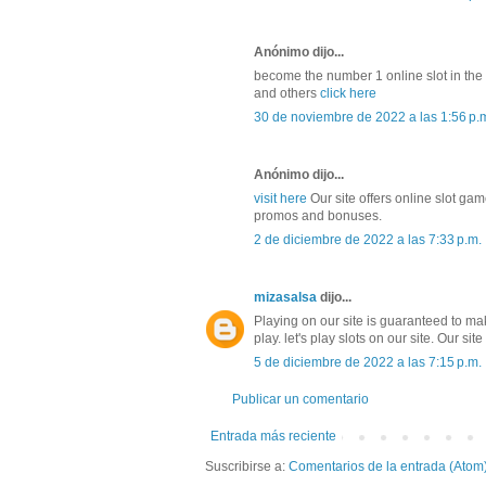
Anónimo dijo...
become the number 1 online slot in the w
and others
click here
30 de noviembre de 2022 a las 1:56 p.
Anónimo dijo...
visit here
Our site offers online slot ga
promos and bonuses.
2 de diciembre de 2022 a las 7:33 p.m.
mizasalsa
dijo...
Playing on our site is guaranteed to mak
play. let's play slots on our site. Our si
5 de diciembre de 2022 a las 7:15 p.m.
Publicar un comentario
Entrada más reciente
Suscribirse a:
Comentarios de la entrada (Atom