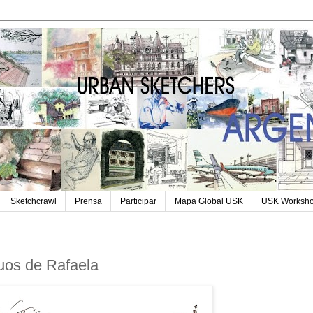
Sketchcrawl
Prensa
Participar
Mapa Global USK
USK Worksh
uos de Rafaela