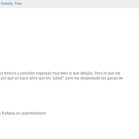
,
Rafaela
,
Tinta
os frescos y sencillos expresás muy bien lo que dibujás. Pero lo que me
á por que yo hace años que los "jubilé", pero me despertaste las ganas de
ne Rafaela en automovilismo