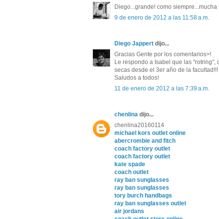
Diego...grande! como siempre...mucha so
9 de enero de 2012 a las 11:58 a.m.
Diego Jappert
dijo...
Gracias Gente por los comentarios>!
Le respondo a Isabel que las "rotring",
secas desde el 3er año de la facultad!!!
Saludos a todos!
11 de enero de 2012 a las 7:39 a.m.
chenlina
dijo...
chenlina20160114
michael kors outlet online
abercrombie and fitch
coach factory outlet
coach factory outlet
kate spade
coach outlet
ray ban sunglasses
ray ban sunglasses
tory burch handbags
ray ban sunglasses outlet
air jordans