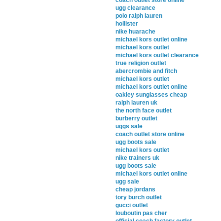
coach outlet store online
ugg clearance
polo ralph lauren
hollister
nike huarache
michael kors outlet online
michael kors outlet
michael kors outlet clearance
true religion outlet
abercrombie and fitch
michael kors outlet
michael kors outlet online
oakley sunglasses cheap
ralph lauren uk
the north face outlet
burberry outlet
uggs sale
coach outlet store online
ugg boots sale
michael kors outlet
nike trainers uk
ugg boots sale
michael kors outlet online
ugg sale
cheap jordans
tory burch outlet
gucci outlet
louboutin pas cher