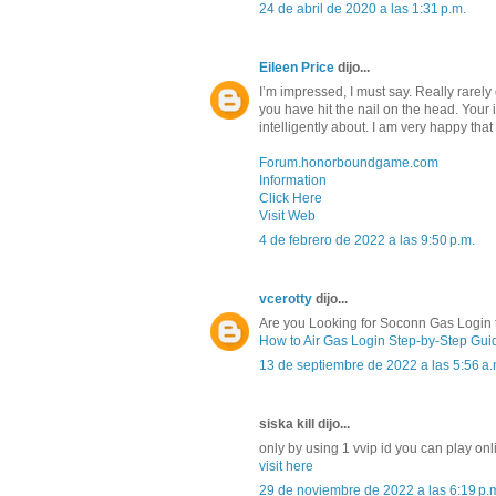
24 de abril de 2020 a las 1:31 p.m.
Eileen Price
dijo...
I’m impressed, I must say. Really rarely
you have hit the nail on the head. Your
intelligently about. I am very happy that
Forum.honorboundgame.com
Information
Click Here
Visit Web
4 de febrero de 2022 a las 9:50 p.m.
vcerotty
dijo...
Are you Looking for Soconn Gas Login t
How to Air Gas Login Step-by-Step Gui
13 de septiembre de 2022 a las 5:56 a.
siska kill dijo...
only by using 1 vvip id you can play onlin
visit here
29 de noviembre de 2022 a las 6:19 p.