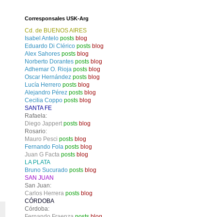
Corresponsales USK-Arg
Cd. de BUENOS AIRES
Isabel Antelo
posts
blog
Eduardo Di Clérico
posts
blog
Alex Sahores
posts
blog
Norberto Dorantes
posts
blog
Adhemar O. Rioja
posts
blog
Oscar Hernández
posts
blog
Lucía Herrero
posts
blog
Alejandro Pérez
posts
blog
Cecilia Coppo
posts
blog
SANTA FE
Rafaela:
Diego Jappert
posts
blog
Rosario:
Mauro Pesci
posts
blog
Fernando Fola
posts
blog
Juan G Facta
posts
blog
LA PLATA
Bruno Sucurado
posts
blog
SAN JUAN
San Juan:
Carlos Herrera
posts
blog
CÓRDOBA
Córdoba:
Fernando Fraenza
posts
blog