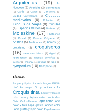
Arquitectura
(19)
Art
Nouveau
(2)
Avenidas
(2)
Bicentenario
(1)
Cafés
(1)
Calles
(1)
Cancilleria
(1)
Ciudades
Ciudad Universitaria
(1)
medievales
(8)
Colectivo
(1)
Croquis de Viajes
(8)
Cupulas
(4)
Espacios Verdes
(4)
Moderno
(1)
Moleskine
(17)
Photoshop
(1)
Postal
(1)
Puente Colgante
(1)
Salidas
(5)
barcos
(2)
Tradiciones
(1)
croquiseros
brutalismo
(2)
(16)
deconstructivismo
(1)
digital
(1)
figura-fondo
(1)
iglesias porteñas
(1)
interior
(1)
marina
(1)
noticias
(1)
radio
(1)
symposium
(10)
transporte
(3)
Técnicas
Art pen y lápiz color. Aula Magna FADU -
Bic y lapices color
UNC
Bic negra
Croquis tinta
Lammy y lápices
color
Lamy y lápices color. Los Andes.
Lapiz color
Lapiz
Chile. Carlos Herrera
color y tinta
Lapiz grafito
Lápices color
Lápiz grafito y lápiz color.
Papel madera