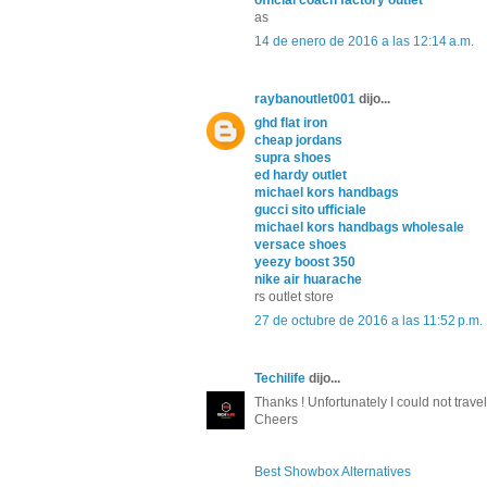
official coach factory outlet
as
14 de enero de 2016 a las 12:14 a.m.
raybanoutlet001
dijo...
ghd flat iron
cheap jordans
supra shoes
ed hardy outlet
michael kors handbags
gucci sito ufficiale
michael kors handbags wholesale
versace shoes
yeezy boost 350
nike air huarache
rs outlet store
27 de octubre de 2016 a las 11:52 p.m.
Techilife
dijo...
Thanks ! Unfortunately I could not trave
Cheers
Best Showbox Alternatives