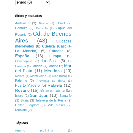
Sitios y ciudades
Andalucía
(3)
Brasil
(2)
Boedo
(1)
Caballito
(2)
Capilla del
Caminito
(1)
Cd. de Buenos
Rosario
(2)
Aires
(43)
Ciudades
medievales
(8)
Cuenca (Castilla-
La Mancha)
(5)
Córdoba
(8)
España
(16)
Europa
(9)
La Boca
(5)
Florianópolis
(1)
La
Mar
London
(4)
Madrid
(2)
Cañada
(1)
del Plata
(11)
Mendoza
(20)
Mexico
(1)
Montevideo
(1)
Nice (Niza)
(1)
Palermo
(3)
Provincia de BsAs
(1)
Rafaela
(12)
Puerto Madero
(5)
Rosario
(16)
San
Río de la Plata
(1)
San Juan
(13)
Isidro
(2)
Santa fe
(3)
Sicilia
(3)
Talavera de la Reina
(2)
United Kingdom
(3)
Villa Gesell
(2)
recoleta
(2)
Tópicos
Apunte preliminar
(1)