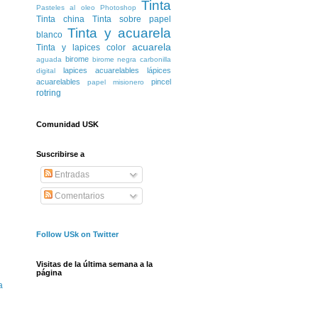
Tinta
Pasteles al oleo
Photoshop
Tinta china
Tinta sobre papel
Tinta y acuarela
blanco
acuarela
Tinta y lapices color
birome
aguada
birome negra
carbonilla
lapices acuarelables
lápices
digital
acuarelables
pincel
papel misionero
rotring
Comunidad USK
Suscribirse a
Entradas
Comentarios
Follow USk on Twitter
Visitas de la última semana a la
página
a