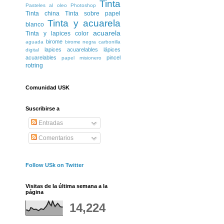
Tinta
Pasteles al oleo
Photoshop
Tinta china
Tinta sobre papel
Tinta y acuarela
blanco
acuarela
Tinta y lapices color
birome
aguada
birome negra
carbonilla
lapices acuarelables
lápices
digital
acuarelables
pincel
papel misionero
rotring
Comunidad USK
Suscribirse a
Entradas
Comentarios
Follow USk on Twitter
Visitas de la última semana a la
página
14,224