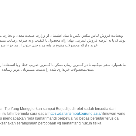
وبسایت فروش لباس مکس بکس با نماد اطمینان از وزارت صنعت معدن و تجارت،با ا
پوشاک پا به عرصه فروش اینترنتی نهاد.ارائه محصول با کیفیت و به صرفه،رضایت م
خرید و ارائه محصولات متنوع بر پایه مد و حتی جلوتر از مد جزء اصول و اهداف اولیه مکس بکس بوده و خواهد بود.
ما همواره سعی میکنیم تا در کمترین زمان ممکن با کمترین ضریب خطا و با استفاده 
بندی،محصولات خریداری شده را بدست مشتریان عزیز رسانده و روز به روز با نوآوری در این راه قدم برداریم.
.
n Tip Yang Menggiurkan sampai Berjudi judi rolet sudah tersedia dari
i itu lahir bermula cara gagal
https://daftartembakburung.asia/
ilmuwan yang
i mendapatkan roda kamar mandi perpetual yg bebas berputar terus ga
laksanakan serangkaian percobaan yg menantang hukun fisika.