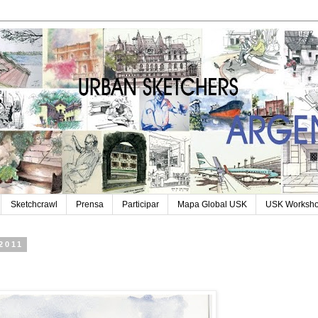
Sketchcrawl
Prensa
Participar
Mapa Global USK
USK Worksh
2011