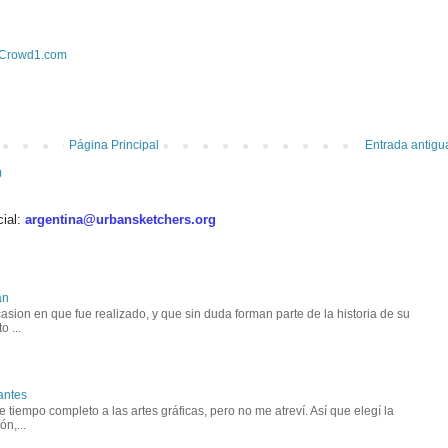
Crowd1.com
Página Principal
Entrada antigu
)
cial:
argentina@urbansketchers.org
an
asion en que fue realizado, y que sin duda forman parte de la historia de su
o ...
antes
tiempo completo a las artes gráficas, pero no me atreví. Así que elegí la
n,...