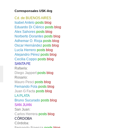
Corresponsales USK-Arg
Cd. de BUENOS AIRES
Isabel Antelo
posts
blog
Eduardo Di Clérico
posts
blog
Alex Sahores
posts
blog
Norberto Dorantes
posts
blog
Adhemar O. Rioja
posts
blog
Oscar Hernández
posts
blog
Lucía Herrero
posts
blog
Alejandro Pérez
posts
blog
Cecilia Coppo
posts
blog
SANTA FE
Rafaela:
Diego Jappert
posts
blog
Rosario:
Mauro Pesci
posts
blog
Fernando Fola
posts
blog
Juan G Facta
posts
blog
LA PLATA
Bruno Sucurado
posts
blog
SAN JUAN
San Juan:
Carlos Herrera
posts
blog
CÓRDOBA
Córdoba:
Fernando Fraenza
posts
blog