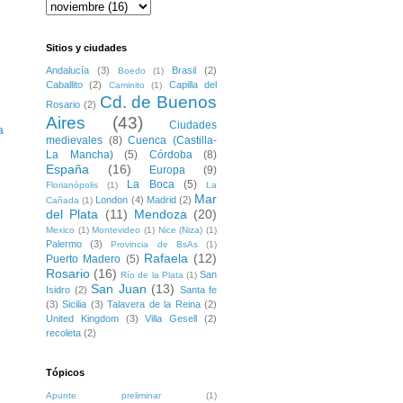
Sitios y ciudades
Andalucía
(3)
Brasil
(2)
Boedo
(1)
Caballito
(2)
Capilla del
Caminito
(1)
Cd. de Buenos
Rosario
(2)
Aires
(43)
Ciudades
a
medievales
(8)
Cuenca (Castilla-
La Mancha)
(5)
Córdoba
(8)
España
(16)
Europa
(9)
La Boca
(5)
Florianópolis
(1)
La
Mar
London
(4)
Madrid
(2)
Cañada
(1)
del Plata
(11)
Mendoza
(20)
Mexico
(1)
Montevideo
(1)
Nice (Niza)
(1)
Palermo
(3)
Provincia de BsAs
(1)
Rafaela
(12)
Puerto Madero
(5)
Rosario
(16)
San
Río de la Plata
(1)
San Juan
(13)
Isidro
(2)
Santa fe
(3)
Sicilia
(3)
Talavera de la Reina
(2)
United Kingdom
(3)
Villa Gesell
(2)
recoleta
(2)
Tópicos
Apunte preliminar
(1)