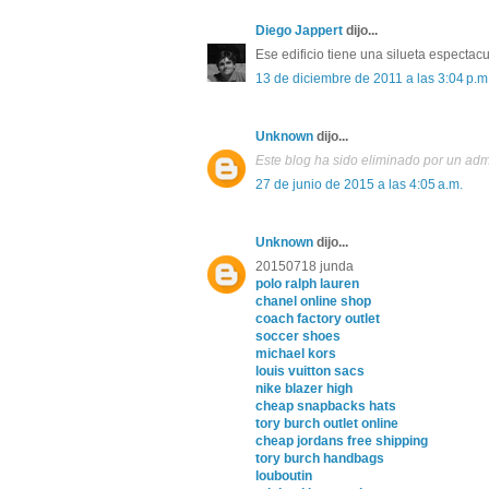
Diego Jappert
dijo...
Ese edificio tiene una silueta espectac
13 de diciembre de 2011 a las 3:04 p.m
Unknown
dijo...
Este blog ha sido eliminado por un adm
27 de junio de 2015 a las 4:05 a.m.
Unknown
dijo...
20150718 junda
polo ralph lauren
chanel online shop
coach factory outlet
soccer shoes
michael kors
louis vuitton sacs
nike blazer high
cheap snapbacks hats
tory burch outlet online
cheap jordans free shipping
tory burch handbags
louboutin