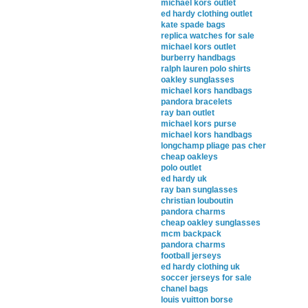
michael kors outlet
ed hardy clothing outlet
kate spade bags
replica watches for sale
michael kors outlet
burberry handbags
ralph lauren polo shirts
oakley sunglasses
michael kors handbags
pandora bracelets
ray ban outlet
michael kors purse
michael kors handbags
longchamp pliage pas cher
cheap oakleys
polo outlet
ed hardy uk
ray ban sunglasses
christian louboutin
pandora charms
cheap oakley sunglasses
mcm backpack
pandora charms
football jerseys
ed hardy clothing uk
soccer jerseys for sale
chanel bags
louis vuitton borse