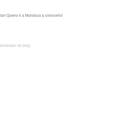
ular! Quiero ir a Mondoza a conocerlo!
.
inistrador de blog.