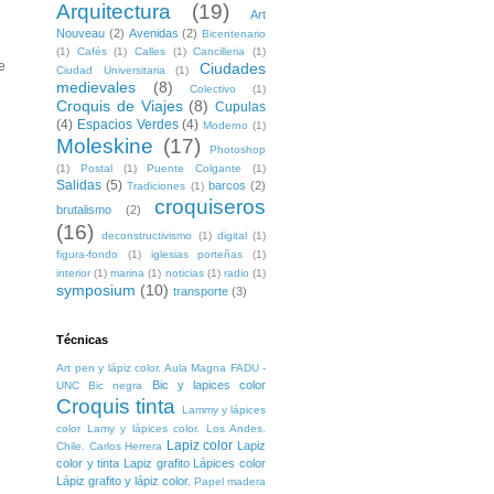
Arquitectura
(19)
Art
Nouveau
(2)
Avenidas
(2)
Bicentenario
(1)
Cafés
(1)
Calles
(1)
Cancilleria
(1)
e
Ciudades
Ciudad Universitaria
(1)
medievales
(8)
Colectivo
(1)
Croquis de Viajes
(8)
Cupulas
(4)
Espacios Verdes
(4)
Moderno
(1)
Moleskine
(17)
Photoshop
(1)
Postal
(1)
Puente Colgante
(1)
Salidas
(5)
barcos
(2)
Tradiciones
(1)
croquiseros
brutalismo
(2)
(16)
deconstructivismo
(1)
digital
(1)
figura-fondo
(1)
iglesias porteñas
(1)
interior
(1)
marina
(1)
noticias
(1)
radio
(1)
symposium
(10)
transporte
(3)
Técnicas
Art pen y lápiz color. Aula Magna FADU -
Bic y lapices color
UNC
Bic negra
Croquis tinta
Lammy y lápices
color
Lamy y lápices color. Los Andes.
Lapiz color
Lapiz
Chile. Carlos Herrera
color y tinta
Lapiz grafito
Lápices color
Lápiz grafito y lápiz color.
Papel madera