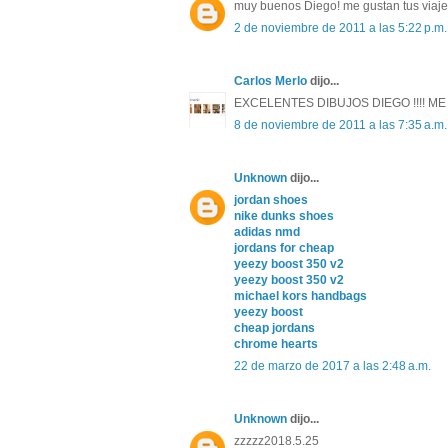
muy buenos Diego! me gustan tus viaje
2 de noviembre de 2011 a las 5:22 p.m.
Carlos Merlo
dijo...
EXCELENTES DIBUJOS DIEGO !!!! ME 
8 de noviembre de 2011 a las 7:35 a.m.
Unknown
dijo...
jordan shoes
nike dunks shoes
adidas nmd
jordans for cheap
yeezy boost 350 v2
yeezy boost 350 v2
michael kors handbags
yeezy boost
cheap jordans
chrome hearts
22 de marzo de 2017 a las 2:48 a.m.
Unknown
dijo...
zzzzz2018.5.25