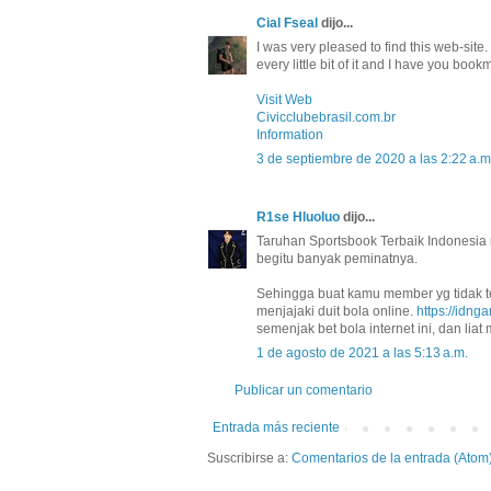
Cial Fseal
dijo...
I was very pleased to find this web-site. 
every little bit of it and I have you boo
Visit Web
Civicclubebrasil.com.br
Information
3 de septiembre de 2020 a las 2:22 a.m
R1se Hluoluo
dijo...
Taruhan Sportsbook Terbaik Indonesia 
begitu banyak peminatnya.
Sehingga buat kamu member yg tidak t
menjajaki duit bola online.
https://idnga
semenjak bet bola internet ini, dan liat
1 de agosto de 2021 a las 5:13 a.m.
Publicar un comentario
Entrada más reciente
Suscribirse a:
Comentarios de la entrada (Atom