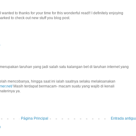
I wanted to thanks for your time for this wonderful read!! I definitely enjoying
kmarked to check out new stuff you blog post.
.
merupakan taruhan yang jadi salah satu kalangan bet di taruhan internet yang
elah mencobanya, hingga saat ini ialah saatnya selaku melaksanakan
mer.net/
Masih terdapat bermacam- macam suatu yang wajib di kenali
 materinya ya.
Página Principal
Entrada antigu
)