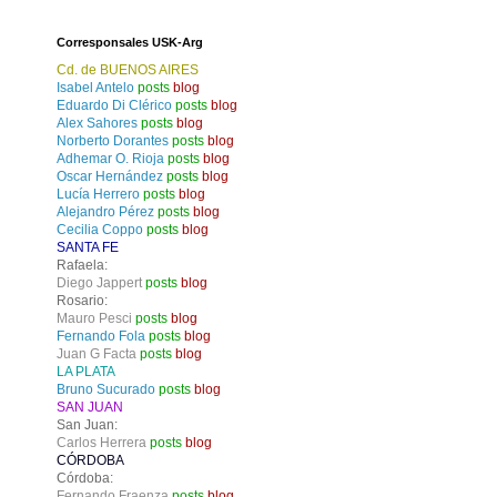
Corresponsales USK-Arg
Cd. de BUENOS AIRES
Isabel Antelo
posts
blog
Eduardo Di Clérico
posts
blog
Alex Sahores
posts
blog
Norberto Dorantes
posts
blog
Adhemar O. Rioja
posts
blog
Oscar Hernández
posts
blog
Lucía Herrero
posts
blog
Alejandro Pérez
posts
blog
Cecilia Coppo
posts
blog
SANTA FE
Rafaela:
Diego Jappert
posts
blog
Rosario:
Mauro Pesci
posts
blog
Fernando Fola
posts
blog
Juan G Facta
posts
blog
LA PLATA
Bruno Sucurado
posts
blog
SAN JUAN
San Juan:
Carlos Herrera
posts
blog
CÓRDOBA
Córdoba:
Fernando Fraenza
posts
blog