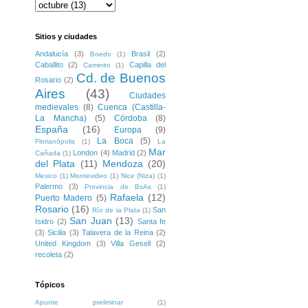
Sitios y ciudades
Andalucía
(3)
Brasil
(2)
Boedo
(1)
Caballito
(2)
Capilla del
Caminito
(1)
Cd. de Buenos
Rosario
(2)
Aires
(43)
Ciudades
medievales
(8)
Cuenca (Castilla-
La Mancha)
(5)
Córdoba
(8)
España
(16)
Europa
(9)
La Boca
(5)
Florianópolis
(1)
La
Mar
London
(4)
Madrid
(2)
Cañada
(1)
del Plata
(11)
Mendoza
(20)
Mexico
(1)
Montevideo
(1)
Nice (Niza)
(1)
Palermo
(3)
Provincia de BsAs
(1)
Rafaela
(12)
Puerto Madero
(5)
Rosario
(16)
San
Río de la Plata
(1)
San Juan
(13)
Isidro
(2)
Santa fe
(3)
Sicilia
(3)
Talavera de la Reina
(2)
United Kingdom
(3)
Villa Gesell
(2)
recoleta
(2)
Tópicos
Apunte preliminar
(1)