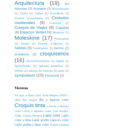
Arquitectura
(19)
Art
Nouveau
(2)
Avenidas
(2)
Bicentenario
(1)
Cafés
(1)
Calles
(1)
Cancilleria
(1)
Ciudades
Ciudad Universitaria
(1)
medievales
(8)
Colectivo
(1)
Croquis de Viajes
(8)
Cupulas
(4)
Espacios Verdes
(4)
Moderno
(1)
Moleskine
(17)
Photoshop
(1)
Postal
(1)
Puente Colgante
(1)
Salidas
(5)
barcos
(2)
Tradiciones
(1)
croquiseros
brutalismo
(2)
(16)
deconstructivismo
(1)
digital
(1)
figura-fondo
(1)
iglesias porteñas
(1)
interior
(1)
marina
(1)
noticias
(1)
radio
(1)
symposium
(10)
transporte
(3)
Técnicas
Art pen y lápiz color. Aula Magna FADU -
Bic y lapices color
UNC
Bic negra
Croquis tinta
Lammy y lápices
color
Lamy y lápices color. Los Andes.
Lapiz color
Lapiz
Chile. Carlos Herrera
color y tinta
Lapiz grafito
Lápices color
Lápiz grafito y lápiz color.
Papel madera