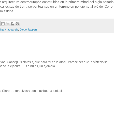
de arquitectura centroeuropéa construidas en la primera mitad del siglo pasado
allecitas de tierra serpenteantes en un terreno en pendiente al pié del Cerro
moleskine.
inta y acuarela
,
Diego Jappert
os. Conseguís síntesis, que para mi es lo difícil. Parece ser que la síntesis se
ano la ejecuta. Tus dibujos, un ejemplo.
. Claros, expresivos y con muy buena síntesis.