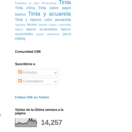
Tinta
Pasteles al oleo
Photoshop
Tinta china
Tinta sobre papel
Tinta y acuarela
blanco
acuarela
Tinta y lapices color
birome
aguada
birome negra
carbonilla
lapices acuarelables
lápices
digital
acuarelables
pincel
papel misionero
rotring
Comunidad USK
Suscribirse a
Entradas
Comentarios
Follow USk on Twitter
Visitas de la última semana a la
página
a
14,257