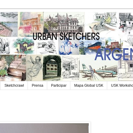
Sketchcrawl
Prensa
Participar
Mapa Global USK
USK Worksh