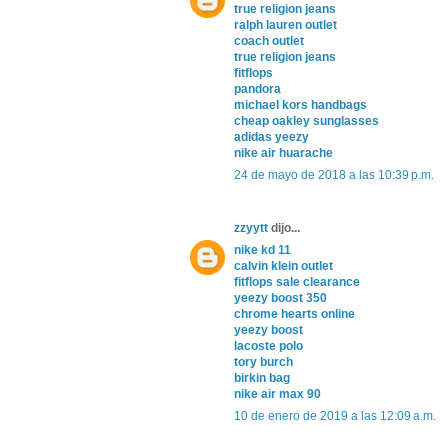
true religion jeans
ralph lauren outlet
coach outlet
true religion jeans
fitflops
pandora
michael kors handbags
cheap oakley sunglasses
adidas yeezy
nike air huarache
24 de mayo de 2018 a las 10:39 p.m.
zzyytt
dijo...
nike kd 11
calvin klein outlet
fitflops sale clearance
yeezy boost 350
chrome hearts online
yeezy boost
lacoste polo
tory burch
birkin bag
nike air max 90
10 de enero de 2019 a las 12:09 a.m.