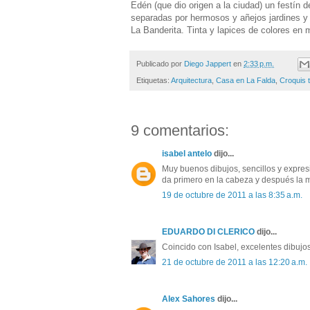
Edén (que dio origen a la ciudad) un festín 
separadas por hermosos y añejos jardines y c
La Banderita. Tinta y lapices de colores en 
Publicado por
Diego Jappert
en
2:33 p.m.
Etiquetas:
Arquitectura
,
Casa en La Falda
,
Croquis t
9 comentarios:
isabel antelo
dijo...
Muy buenos dibujos, sencillos y expresiv
da primero en la cabeza y después la m
19 de octubre de 2011 a las 8:35 a.m.
EDUARDO DI CLERICO
dijo...
Coincido con Isabel, excelentes dibujos
21 de octubre de 2011 a las 12:20 a.m.
Alex Sahores
dijo...