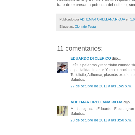
trate de expresar la potencia del edificio, s
Publicado por
ADHEMAR ORELLANA RIOJA
en
1:0
Etiquetas:
Clorindo Testa
11 comentarios:
EDUARDO DI CLERICO
dijo...
Leí tus palabras y recordaba cuando sie
espacialidad interior. Yo no conocía otr
Te felicito, Adhemar, plasmás excelentem
Saludos.
27 de octubre de 2011 a las 1:45 p.m.
ADHEMAR ORELLANA RIOJA
dijo...
Muchas gracias Eduardo!! Es una gran o
Saludos.
28 de octubre de 2011 a las 3:50 p.m.