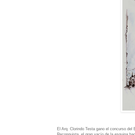
El Arq. Clorindo Testa gano el concurso del
Reconquista, el gran vacío de la esquina hac