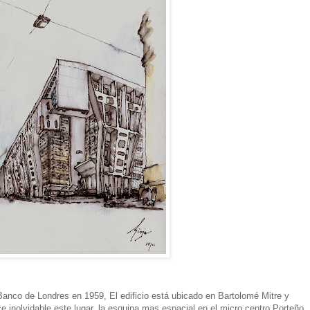
 Banco de Londres en 1959, El edificio está ubicado en Bartolomé Mitre y
e inolvidable este lugar, la esquina mas espacial en el micro centro Porteño,