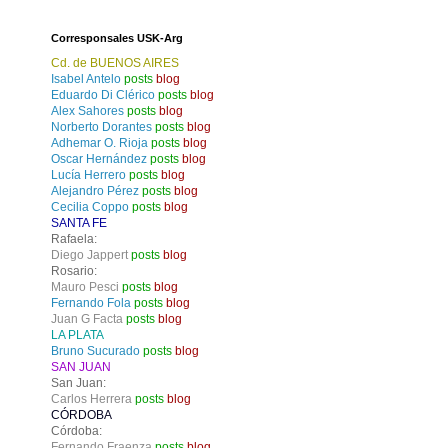
Corresponsales USK-Arg
Cd. de BUENOS AIRES
Isabel Antelo
posts
blog
Eduardo Di Clérico
posts
blog
Alex Sahores
posts
blog
Norberto Dorantes
posts
blog
Adhemar O. Rioja
posts
blog
Oscar Hernández
posts
blog
Lucía Herrero
posts
blog
Alejandro Pérez
posts
blog
Cecilia Coppo
posts
blog
SANTA FE
Rafaela:
Diego Jappert
posts
blog
Rosario:
Mauro Pesci
posts
blog
Fernando Fola
posts
blog
Juan G Facta
posts
blog
LA PLATA
Bruno Sucurado
posts
blog
SAN JUAN
San Juan:
Carlos Herrera
posts
blog
CÓRDOBA
Córdoba:
Fernando Fraenza
posts
blog