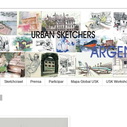
Sketchcrawl
Prensa
Participar
Mapa Global USK
USK Worksh
1