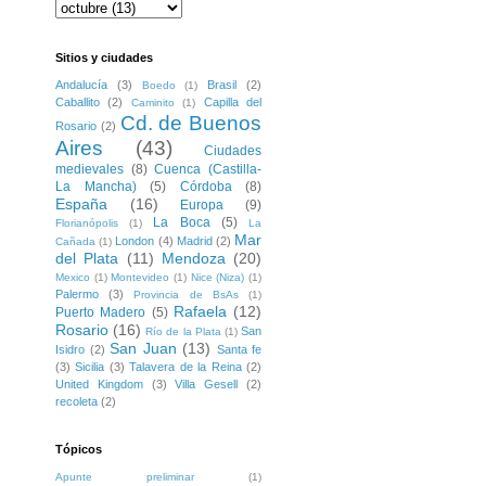
Sitios y ciudades
Andalucía
(3)
Brasil
(2)
Boedo
(1)
Caballito
(2)
Capilla del
Caminito
(1)
Cd. de Buenos
Rosario
(2)
Aires
(43)
Ciudades
medievales
(8)
Cuenca (Castilla-
La Mancha)
(5)
Córdoba
(8)
España
(16)
Europa
(9)
La Boca
(5)
Florianópolis
(1)
La
Mar
London
(4)
Madrid
(2)
Cañada
(1)
del Plata
(11)
Mendoza
(20)
Mexico
(1)
Montevideo
(1)
Nice (Niza)
(1)
Palermo
(3)
Provincia de BsAs
(1)
Rafaela
(12)
Puerto Madero
(5)
Rosario
(16)
San
Río de la Plata
(1)
San Juan
(13)
Isidro
(2)
Santa fe
(3)
Sicilia
(3)
Talavera de la Reina
(2)
United Kingdom
(3)
Villa Gesell
(2)
recoleta
(2)
Tópicos
Apunte preliminar
(1)