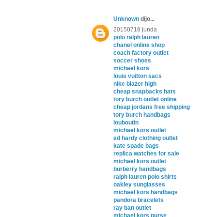
Unknown
dijo...
20150718 junda
polo ralph lauren
chanel online shop
coach factory outlet
soccer shoes
michael kors
louis vuitton sacs
nike blazer high
cheap snapbacks hats
tory burch outlet online
cheap jordans free shipping
tory burch handbags
louboutin
michael kors outlet
ed hardy clothing outlet
kate spade bags
replica watches for sale
michael kors outlet
burberry handbags
ralph lauren polo shirts
oakley sunglasses
michael kors handbags
pandora bracelets
ray ban outlet
michael kors purse