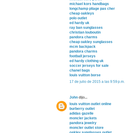
michael kors handbags
longchamp pliage pas cher
cheap oakleys
polo outlet
ed hardy uk
ray ban sunglasses
christian louboutin
pandora charms
cheap oakley sunglasses
mcm backpack
pandora charms
football jerseys
ed hardy clothing uk
soccer jerseys for sale
chanel bags
louis vuitton borse
17 de julio de 2015 a las 9:59 p.m.
John
dijo...
louis vuitton outlet online
burberry outlet
adidas gazelle
moncler jackets
pandora jewelry
moncler outlet store
oakley sunglasses outlet