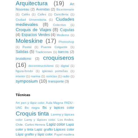
Arquitectura
(19)
Art
Nouveau
(2)
Avenidas
(2)
Bicentenario
(1)
Cafés
(1)
Calles
(1)
Cancilleria
(1)
Ciudades
Ciudad Universitaria
(1)
medievales
(8)
Colectivo
(1)
Croquis de Viajes
(8)
Cupulas
(4)
Espacios Verdes
(4)
Moderno
(1)
Moleskine
(17)
Photoshop
(1)
Postal
(1)
Puente Colgante
(1)
Salidas
(5)
barcos
(2)
Tradiciones
(1)
croquiseros
brutalismo
(2)
(16)
deconstructivismo
(1)
digital
(1)
figura-fondo
(1)
iglesias porteñas
(1)
interior
(1)
marina
(1)
noticias
(1)
radio
(1)
symposium
(10)
transporte
(3)
Técnicas
Art pen y lápiz color. Aula Magna FADU -
Bic y lapices color
UNC
Bic negra
Croquis tinta
Lammy y lápices
color
Lamy y lápices color. Los Andes.
Lapiz color
Lapiz
Chile. Carlos Herrera
color y tinta
Lapiz grafito
Lápices color
Lápiz grafito y lápiz color.
Papel madera