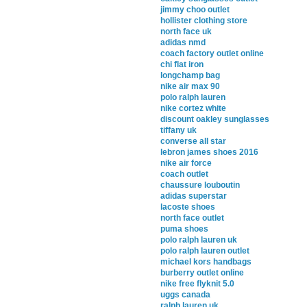
jimmy choo outlet
hollister clothing store
north face uk
adidas nmd
coach factory outlet online
chi flat iron
longchamp bag
nike air max 90
polo ralph lauren
nike cortez white
discount oakley sunglasses
tiffany uk
converse all star
lebron james shoes 2016
nike air force
coach outlet
chaussure louboutin
adidas superstar
lacoste shoes
north face outlet
puma shoes
polo ralph lauren uk
polo ralph lauren outlet
michael kors handbags
burberry outlet online
nike free flyknit 5.0
uggs canada
ralph lauren uk