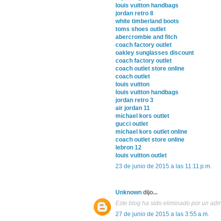
louis vuitton handbags
jordan retro 8
white timberland boots
toms shoes outlet
abercrombie and fitch
coach factory outlet
oakley sunglasses discount
coach factory outlet
coach outlet store online
coach outlet
louis vuitton
louis vuitton handbags
jordan retro 3
air jordan 11
michael kors outlet
gucci outlet
michael kors outlet online
coach outlet store online
lebron 12
louis vuitton outlet
23 de junio de 2015 a las 11:11 p.m.
Unknown
dijo...
Este blog ha sido eliminado por un adm
27 de junio de 2015 a las 3:55 a.m.