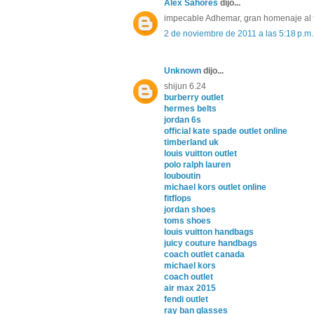
Alex Sahores
dijo...
impecable Adhemar, gran homenaje al 
2 de noviembre de 2011 a las 5:18 p.m.
Unknown
dijo...
shijun 6.24
burberry outlet
hermes belts
jordan 6s
official kate spade outlet online
timberland uk
louis vuitton outlet
polo ralph lauren
louboutin
michael kors outlet online
fitflops
jordan shoes
toms shoes
louis vuitton handbags
juicy couture handbags
coach outlet canada
michael kors
coach outlet
air max 2015
fendi outlet
ray ban glasses