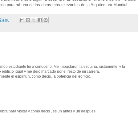
iendo para mí una de las obras más relevantes de la Arquitectura Mundial.
7 a.m.
ndo estudiante fui a conocerlo, Me impactaron la esquina, justamente, y la
o edificio igual y me dejó marcado por el resto de mi carrera.
ente el espíritu y, como decís, la potencia del edificio.
bra para visitar y como decis , es un antes y un despues...