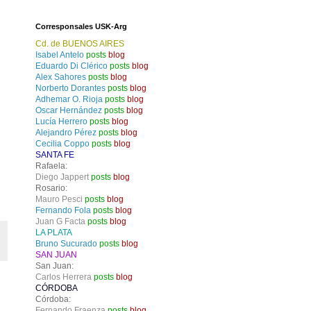
Corresponsales USK-Arg
Cd. de BUENOS AIRES
Isabel Antelo
posts
blog
Eduardo Di Clérico
posts
blog
Alex Sahores
posts
blog
Norberto Dorantes
posts
blog
Adhemar O. Rioja
posts
blog
Oscar Hernández
posts
blog
Lucía Herrero
posts
blog
Alejandro Pérez
posts
blog
Cecilia Coppo
posts
blog
SANTA FE
Rafaela:
Diego Jappert
posts
blog
Rosario:
Mauro Pesci
posts
blog
Fernando Fola
posts
blog
Juan G Facta
posts
blog
LA PLATA
Bruno Sucurado
posts
blog
SAN JUAN
San Juan:
Carlos Herrera
posts
blog
CÓRDOBA
Córdoba:
Fernando Fraenza
posts
blog