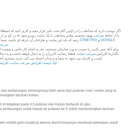
اگر دوست دارید که مخاطب را در اولین گام تحت تاثیر قرار دهید و کاری کنید که اصطلا
را از لحاظ
سرعت
رسد که باید این سایت و طراحان آن حرفه ای باشند. شما اینطور فکر نمی کنید؟ شما می توانید با ابزار
GTMETRIX
و
GOOGLE
خود را اندازه بگیرید.
سرعت
برای آنکه حس کاربر را نسبت به وب سایتتان بسنجید، نیاز به انجام کار خاص و پیچیده ای
بگذارید! افزایش
سرعت سایت
قطعا رضایت کاربران را به دنبال خواهد داشت و به دنبا
کسب و کارتان می شود. به شما و برندتان اعتماد می کند، خرید بیشتری انجام می دهد و دیگر رقبا را انتخاب نخواهد کرد.
چک لیست افزایش سرعت سایت، افزای
r dan pertarungan berlangsung lebih lama dari putaran over / under yang di
nangkan taruhan Kalian.
ah di tetapkan pada 4,5 putaran dan Kalian bertaruh di atas,
lu pertarungan untuk masuk ke putaran ke-5 untuk memenangkan taruhan
in sedikit garis bulatnya karena favorit biasanya membuat pekerjaan cepat