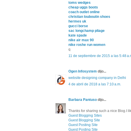
toms wedges
cheap uggs boots
coach outlet online
christian louboutin shoes
hermes uk
gucci borse
sac longchamp pliage
kate spade
nike air max 90
nike roshe run women
q
11 de septiembre de 2015 a las 5:48 a.
Ogen Infosystem
dijo...
website designing company in Delhi
4 de abril de 2018 a las 7:10 a.m.
Barbara Pantuso
dijo...
Thanks for sharing such a nice Blog.I like
Guest Blogging Sites
Guest Blogging Site
Guest Posting Site
Guest Posting Site