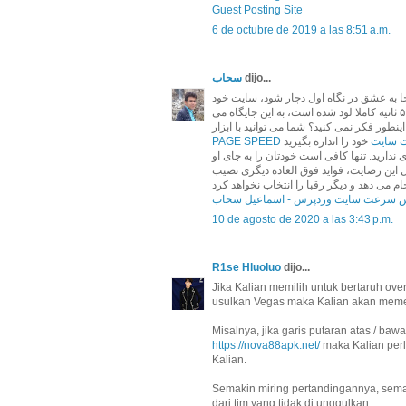
Guest Posting Site
6 de octubre de 2019 a las 8:51 a.m.
سحاب
dijo...
حا به عشق در نگاه اول دچار شود، سایت خود
بهبود ببخشید. وقتی مخاطب با یک سایت روبرو شود که در کم تر از ۵ ثانیه کاملا لود شده است، به این جایگاه می
PAGE SPEED
 سایت
 ندارید. تنها کافی است خودتان را به جای او
ل این رضایت، فواید فوق العاده دیگری نصیب
ش سرعت سایت وردپرس - اسماعیل سحاب
10 de agosto de 2020 a las 3:43 p.m.
R1se Hluoluo
dijo...
Jika Kalian memilih untuk bertaruh ove
usulkan Vegas maka Kalian akan meme
Misalnya, jika garis putaran atas / baw
https://nova88apk.net/
maka Kalian per
Kalian.
Semakin miring pertandingannya, semak
dari tim yang tidak di unggulkan.