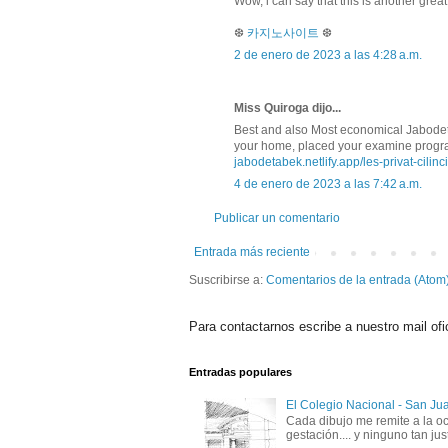
Wow, i can say that this is another great
❆
카지노사이트
❆
2 de enero de 2023 a las 4:28 a.m.
Miss Quiroga dijo...
Best and also Most economical Jabodeta
your home, placed your examine program 
jabodetabek.netlify.app/les-privat-cilinc
4 de enero de 2023 a las 7:42 a.m.
Publicar un comentario
Entrada más reciente
Suscribirse a:
Comentarios de la entrada (Atom
Para contactarnos escribe a nuestro mail ofi
Entradas populares
El Colegio Nacional - San Ju
Cada dibujo me remite a la oc
gestación.... y ninguno tan just