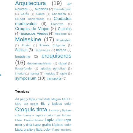
Arquitectura
(19)
Art
Nouveau
(2)
Avenidas
(2)
Bicentenario
(1)
Cafés
(1)
Calles
(1)
Cancilleria
(1)
Ciudades
Ciudad Universitaria
(1)
medievales
(8)
Colectivo
(1)
Croquis de Viajes
(8)
Cupulas
(4)
Espacios Verdes
(4)
Moderno
(1)
Moleskine
(17)
Photoshop
(1)
Postal
(1)
Puente Colgante
(1)
Salidas
(5)
barcos
(2)
Tradiciones
(1)
croquiseros
brutalismo
(2)
(16)
deconstructivismo
(1)
digital
(1)
figura-fondo
(1)
iglesias porteñas
(1)
interior
(1)
marina
(1)
noticias
(1)
radio
(1)
a
symposium
(10)
transporte
(3)
Técnicas
Art pen y lápiz color. Aula Magna FADU -
Bic y lapices color
UNC
Bic negra
Croquis tinta
Lammy y lápices
color
Lamy y lápices color. Los Andes.
Lapiz color
Lapiz
Chile. Carlos Herrera
color y tinta
Lapiz grafito
Lápices color
Lápiz grafito y lápiz color.
Papel madera