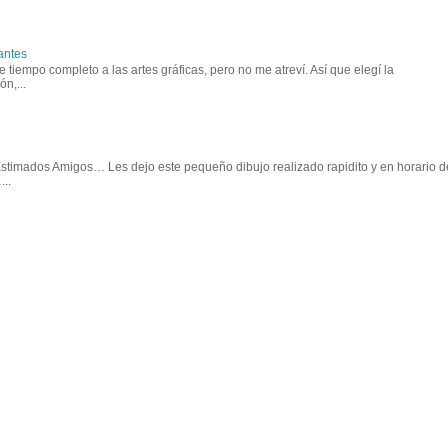
antes
tiempo completo a las artes gráficas, pero no me atreví. Así que elegí la
n,...
 Estimados Amigos… Les dejo este pequeño dibujo realizado rapidito y en horario d
..