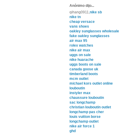
Anónimo dijo...
qihang0911,
nike sb
nike tn
cheap versace
vans shoes
oakley sunglasses wholesale
fake oakley sunglasses
air max 95
rolex watches
nike air max
uggs on sale
nike huarache
uggs boots on sale
canada goose uk
timberland boots
mcm outlet
michael kors outlet online
louboutin
instyler max
chaussure louboutin
sac longchamp
christian louboutin outlet
longchamp pas cher
louis vuitton borse
longchamp outlet
nike air force 1
ghd