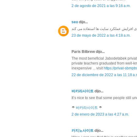
2 de agosto de 2021 a las 9:16 a.m.
seo
dijo...
23 de mayo de 2022 a las 4:18 a.m.
Paris Bilbrew dijo...
The most beneficial Jabodetabek private
private teachers graduated from well-kno
inexpensive ... visit
https://privat-sbmpt
22 de diciembre de 2022 a las 11:18 a.
바카라사이트
dijo...
It’s nice to see that some people still u
☂
바카라사이트
☂
2 de enero de 2023 a las 4:27 a.m.
카지노사이트
dijo...