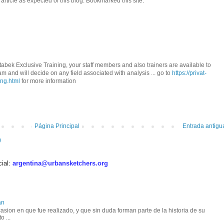
 article as expected of this blog. Bookmarked this site.
bek Exclusive Training, your staff members and also trainers are available to
and will decide on any field associated with analysis ... go to
https://privat-
ing.html
for more information
Página Principal
Entrada antigu
)
cial:
argentina@urbansketchers.org
an
asion en que fue realizado, y que sin duda forman parte de la historia de su
o ...