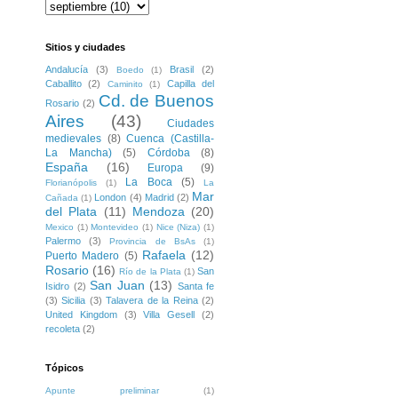
Sitios y ciudades
Andalucía
(3)
Brasil
(2)
Boedo
(1)
Caballito
(2)
Capilla del
Caminito
(1)
Cd. de Buenos
Rosario
(2)
Aires
(43)
Ciudades
medievales
(8)
Cuenca (Castilla-
La Mancha)
(5)
Córdoba
(8)
España
(16)
Europa
(9)
La Boca
(5)
Florianópolis
(1)
La
Mar
London
(4)
Madrid
(2)
Cañada
(1)
del Plata
(11)
Mendoza
(20)
Mexico
(1)
Montevideo
(1)
Nice (Niza)
(1)
Palermo
(3)
Provincia de BsAs
(1)
Rafaela
(12)
Puerto Madero
(5)
Rosario
(16)
San
Río de la Plata
(1)
San Juan
(13)
Isidro
(2)
Santa fe
(3)
Sicilia
(3)
Talavera de la Reina
(2)
United Kingdom
(3)
Villa Gesell
(2)
recoleta
(2)
Tópicos
Apunte preliminar
(1)