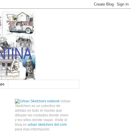
ops
Urban
Sketchers es un colectivo de
artistas en todo el mundo que
dibujan las ciudades donde viven
y los sitios donde viajan. Visite el
blog en
urban sketchers dot com
para mas información.