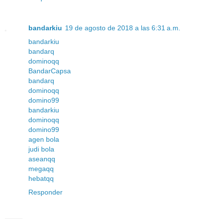
bandarkiu
19 de agosto de 2018 a las 6:31 a.m.
bandarkiu
bandarq
dominoqq
BandarCapsa
bandarq
dominoqq
domino99
bandarkiu
dominoqq
domino99
agen bola
judi bola
aseanqq
megaqq
hebatqq
Responder