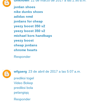
Unknown
22 de marzo de 2017 a las 2:50 a.m.
jordan shoes
nike dunks shoes
adidas nmd
jordans for cheap
yeezy boost 350 v2
yeezy boost 350 v2
michael kors handbags
yeezy boost
cheap jordans
chrome hearts
Responder
wfgaerg
23 de abril de 2017 a las 5:07 a.m.
prediksi togel
Video Bokep
prediksi bola
pelangiqq
Responder