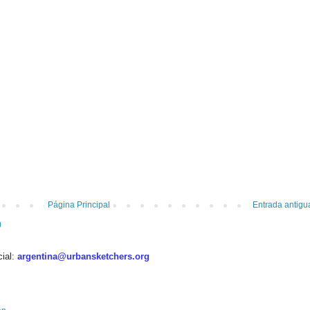
Página Principal
Entrada antigu
)
cial:
argentina@urbansketchers.org