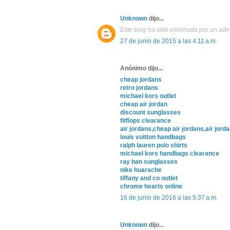
Unknown
dijo...
Este blog ha sido eliminado por un adm
27 de junio de 2015 a las 4:11 a.m.
Anónimo dijo...
cheap jordans
retro jordans
michael kors outlet
cheap air jordan
discount sunglasses
fitflops clearance
air jordans,cheap air jordans,air jorda
louis vuitton handbags
ralph lauren polo shirts
michael kors handbags clearance
ray ban sunglasses
nike huarache
tiffany and co outlet
chrome hearts online
16 de junio de 2016 a las 5:37 a.m.
Unknown
dijo...