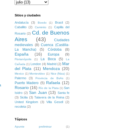
Sitios y ciudades
Andalucía
(3)
Brasil
(2)
Boedo
(1)
Caballito
(2)
Capilla del
Caminito
(1)
Cd. de Buenos
Rosario
(2)
Aires
(43)
Ciudades
medievales
(8)
Cuenca (Castilla-
La Mancha)
(5)
Córdoba
(8)
España
(16)
Europa
(9)
La Boca
(5)
Florianópolis
(1)
La
Mar
London
(4)
Madrid
(2)
Cañada
(1)
del Plata
(11)
Mendoza
(20)
Mexico
(1)
Montevideo
(1)
Nice (Niza)
(1)
Palermo
(3)
Provincia de BsAs
(1)
Rafaela
(12)
Puerto Madero
(5)
a
Rosario
(16)
San
Río de la Plata
(1)
San Juan
(13)
Isidro
(2)
Santa fe
(3)
Sicilia
(3)
Talavera de la Reina
(2)
United Kingdom
(3)
Villa Gesell
(2)
recoleta
(2)
Tópicos
Apunte preliminar
(1)