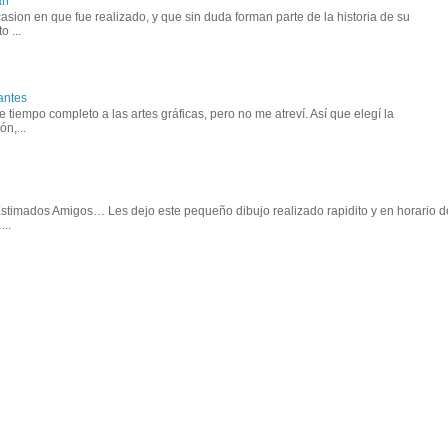
an
asion en que fue realizado, y que sin duda forman parte de la historia de su
o ...
antes
tiempo completo a las artes gráficas, pero no me atreví. Así que elegí la
n,...
 Estimados Amigos… Les dejo este pequeño dibujo realizado rapidito y en horario d
..