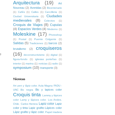
Arquitectura
(19)
Art
Nouveau
(2)
Avenidas
(2)
Bicentenario
(1)
Cafés
(1)
Calles
(1)
Cancilleria
(1)
Ciudades
Ciudad Universitaria
(1)
medievales
(8)
Colectivo
(1)
Croquis de Viajes
(8)
Cupulas
(4)
Espacios Verdes
(4)
Moderno
(1)
Moleskine
(17)
Photoshop
(1)
Postal
(1)
Puente Colgante
(1)
Salidas
(5)
barcos
(2)
Tradiciones
(1)
croquiseros
brutalismo
(2)
(16)
e
deconstructivismo
(1)
digital
(1)
figura-fondo
(1)
iglesias porteñas
(1)
interior
(1)
marina
(1)
noticias
(1)
radio
(1)
symposium
(10)
transporte
(3)
Técnicas
Art pen y lápiz color. Aula Magna FADU -
Bic y lapices color
UNC
Bic negra
Croquis tinta
Lammy y lápices
color
Lamy y lápices color. Los Andes.
Lapiz color
Lapiz
Chile. Carlos Herrera
color y tinta
Lapiz grafito
Lápices color
Lápiz grafito y lápiz color.
Papel madera