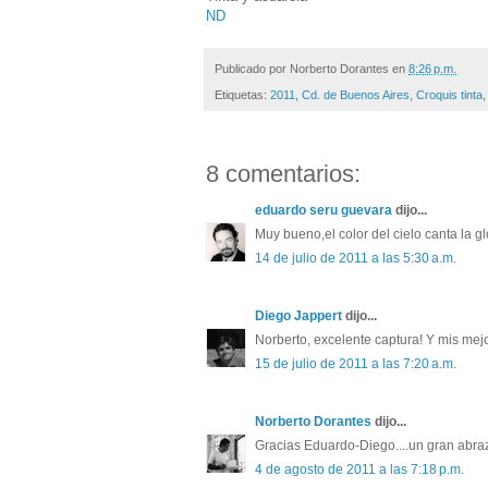
ND
Publicado por
Norberto Dorantes
en
8:26 p.m.
Etiquetas:
2011
,
Cd. de Buenos Aires
,
Croquis tinta
8 comentarios:
eduardo seru guevara
dijo...
Muy bueno,el color del cielo canta la g
14 de julio de 2011 a las 5:30 a.m.
Diego Jappert
dijo...
Norberto, excelente captura! Y mis mej
15 de julio de 2011 a las 7:20 a.m.
Norberto Dorantes
dijo...
Gracias Eduardo-Diego....un gran abra
4 de agosto de 2011 a las 7:18 p.m.