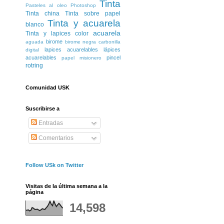
Tinta
Pasteles al oleo
Photoshop
Tinta china
Tinta sobre papel
Tinta y acuarela
blanco
acuarela
Tinta y lapices color
birome
aguada
birome negra
carbonilla
lapices acuarelables
lápices
digital
acuarelables
pincel
papel misionero
rotring
Comunidad USK
Suscribirse a
Entradas
Comentarios
Follow USk on Twitter
Visitas de la última semana a la
página
14,598