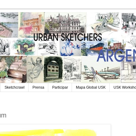
Sketchcrawl
Prensa
Participar
Mapa Global USK
USK Worksh
ium