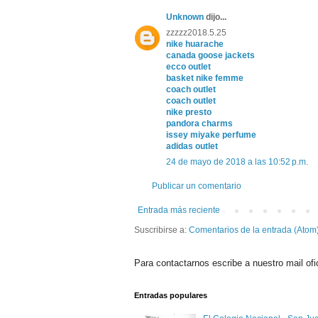
Unknown
dijo...
zzzzz2018.5.25
nike huarache
canada goose jackets
ecco outlet
basket nike femme
coach outlet
coach outlet
nike presto
pandora charms
issey miyake perfume
adidas outlet
24 de mayo de 2018 a las 10:52 p.m.
Publicar un comentario
Entrada más reciente
Suscribirse a:
Comentarios de la entrada (Atom
Para contactarnos escribe a nuestro mail ofi
Entradas populares