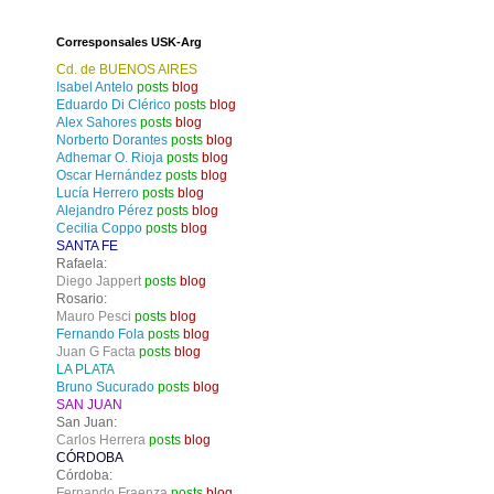
Corresponsales USK-Arg
Cd. de BUENOS AIRES
Isabel Antelo
posts
blog
Eduardo Di Clérico
posts
blog
Alex Sahores
posts
blog
Norberto Dorantes
posts
blog
Adhemar O. Rioja
posts
blog
Oscar Hernández
posts
blog
Lucía Herrero
posts
blog
Alejandro Pérez
posts
blog
Cecilia Coppo
posts
blog
SANTA FE
Rafaela:
Diego Jappert
posts
blog
Rosario:
Mauro Pesci
posts
blog
Fernando Fola
posts
blog
Juan G Facta
posts
blog
LA PLATA
Bruno Sucurado
posts
blog
SAN JUAN
San Juan:
Carlos Herrera
posts
blog
CÓRDOBA
Córdoba:
Fernando Fraenza
posts
blog