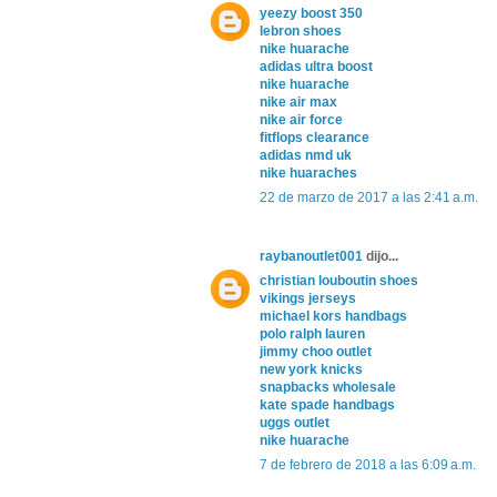
yeezy boost 350
lebron shoes
nike huarache
adidas ultra boost
nike huarache
nike air max
nike air force
fitflops clearance
adidas nmd uk
nike huaraches
22 de marzo de 2017 a las 2:41 a.m.
raybanoutlet001
dijo...
christian louboutin shoes
vikings jerseys
michael kors handbags
polo ralph lauren
jimmy choo outlet
new york knicks
snapbacks wholesale
kate spade handbags
uggs outlet
nike huarache
7 de febrero de 2018 a las 6:09 a.m.