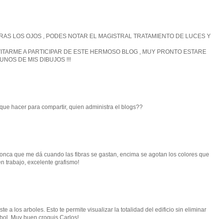
RRAS LOS OJOS , PODES NOTAR EL MAGISTRAL TRATAMIENTO DE LUCES Y
ITARME A PARTICIPAR DE ESTE HERMOSO BLOG , MUY PRONTO ESTARE
OS DE MIS DIBUJOS !!!
ue hacer para compartir, quien administra el blogs??
onca que me dá cuando las fibras se gastan, encima se agotan los colores que
en trabajo, excelente grafismo!
e a los arboles. Esto te permite visualizar la totalidad del edificio sin eliminar
rbol. Muy buen croquis Carlos!