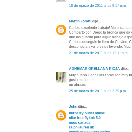
18 de marzo de 2011 a las 9:17 p.m.
Martin Zoratti
dijo...
Carlos, excelente trabajo! Me encanta e
Comparto con Diego la bronca que da 
uno las guarda para algun trabajo espec
Carlos conseguie le libro de Calvino, C
desconocia y ya lo estoy leyendo. Much
21 de marzo de 2011 a las 12:11 p.m.
ADHEMAR ORELLANA RIOJA
dijo...
Muy bueno Carlos,las fibras son muy f
gusto muchoo!!
un abrazo.
25 de marzo de 2011 a las 3:29 p.m.
John
dijo...
burberry outlet online
nike free flyknit 5.0
uggs canada
ralph lauren uk