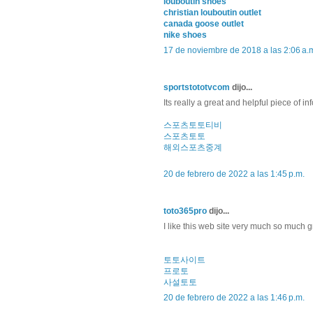
louboutin shoes
christian louboutin outlet
canada goose outlet
nike shoes
17 de noviembre de 2018 a las 2:06 a.
sportstototvcom
dijo...
Its really a great and helpful piece of i
스포츠토토티비
스포츠토토
해외스포츠중계
20 de febrero de 2022 a las 1:45 p.m.
toto365pro
dijo...
I like this web site very much so much gr
토토사이트
프로토
사설토토
20 de febrero de 2022 a las 1:46 p.m.