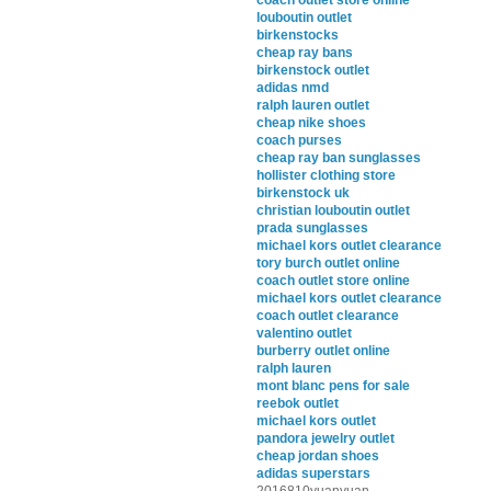
coach outlet store online
louboutin outlet
birkenstocks
cheap ray bans
birkenstock outlet
adidas nmd
ralph lauren outlet
cheap nike shoes
coach purses
cheap ray ban sunglasses
hollister clothing store
birkenstock uk
christian louboutin outlet
prada sunglasses
michael kors outlet clearance
tory burch outlet online
coach outlet store online
michael kors outlet clearance
coach outlet clearance
valentino outlet
burberry outlet online
ralph lauren
mont blanc pens for sale
reebok outlet
michael kors outlet
pandora jewelry outlet
cheap jordan shoes
adidas superstars