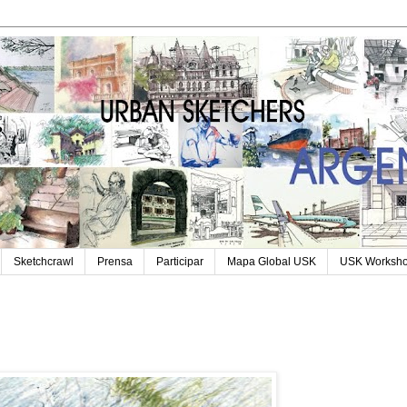
Sketchcrawl
Prensa
Participar
Mapa Global USK
USK Worksh