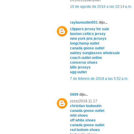
2016810yuanyuan
10 de agosto de 2016 a las 10:14 a.m.
raybanoutlet001
dijo...
clippers jersey for sale
boston celtics jersey
new york jets jerseys
longchamp outlet
canada goose outlet
oakley sunglasses wholesale
coach outlet online
converse shoes
bills jerseys
ugg outlet
7 de febrero de 2018 a las 5:52 a.m.
5689
dijo...
zzzzz2018.11.17
christian louboutin
canada goose outlet
mbt shoes
off white shoes
canada goose outlet
red bottom shoes