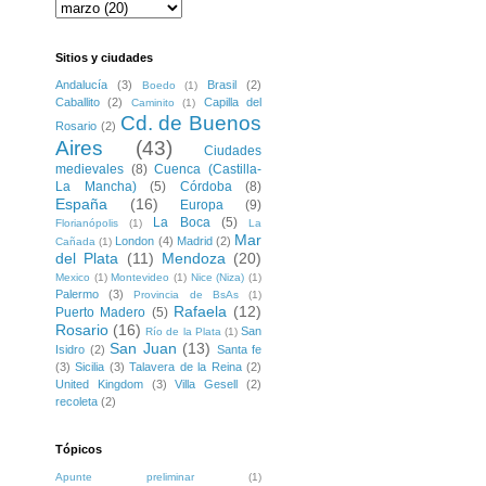
Sitios y ciudades
Andalucía
(3)
Brasil
(2)
Boedo
(1)
Caballito
(2)
Capilla del
Caminito
(1)
Cd. de Buenos
Rosario
(2)
Aires
(43)
Ciudades
medievales
(8)
Cuenca (Castilla-
La Mancha)
(5)
Córdoba
(8)
España
(16)
Europa
(9)
La Boca
(5)
Florianópolis
(1)
La
Mar
London
(4)
Madrid
(2)
Cañada
(1)
del Plata
(11)
Mendoza
(20)
Mexico
(1)
Montevideo
(1)
Nice (Niza)
(1)
Palermo
(3)
Provincia de BsAs
(1)
Rafaela
(12)
Puerto Madero
(5)
Rosario
(16)
San
Río de la Plata
(1)
San Juan
(13)
Isidro
(2)
Santa fe
(3)
Sicilia
(3)
Talavera de la Reina
(2)
United Kingdom
(3)
Villa Gesell
(2)
recoleta
(2)
Tópicos
Apunte preliminar
(1)