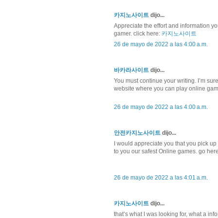
카지노사이트
dijo...
Appreciate the effort and information you
gamer. click here:
카지노사이트
26 de mayo de 2022 a las 4:00 a.m.
바카라사이트
dijo...
You must continue your writing. I’m su
website where you can play online game
26 de mayo de 2022 a las 4:00 a.m.
안전카지노사이트
dijo...
I would appreciate you that you pick up
to you our safest Online games. go her
26 de mayo de 2022 a las 4:01 a.m.
카지노사이트
dijo...
that’s what I was looking for, what a inf