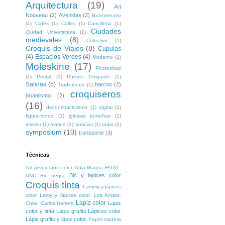
Arquitectura
(19)
Art
Nouveau
(2)
Avenidas
(2)
Bicentenario
(1)
Cafés
(1)
Calles
(1)
Cancilleria
(1)
Ciudades
Ciudad Universitaria
(1)
medievales
(8)
Colectivo
(1)
Croquis de Viajes
(8)
Cupulas
(4)
Espacios Verdes
(4)
Moderno
(1)
Moleskine
(17)
Photoshop
(1)
Postal
(1)
Puente Colgante
(1)
Salidas
(5)
barcos
(2)
Tradiciones
(1)
croquiseros
brutalismo
(2)
(16)
deconstructivismo
(1)
digital
(1)
figura-fondo
(1)
iglesias porteñas
(1)
interior
(1)
marina
(1)
noticias
(1)
radio
(1)
symposium
(10)
transporte
(3)
Técnicas
Art pen y lápiz color. Aula Magna FADU -
Bic y lapices color
UNC
Bic negra
Croquis tinta
Lammy y lápices
color
Lamy y lápices color. Los Andes.
Lapiz color
Lapiz
Chile. Carlos Herrera
color y tinta
Lapiz grafito
Lápices color
Lápiz grafito y lápiz color.
Papel madera