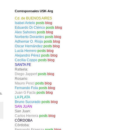
Corresponsales USK-Arg
Cd. de BUENOS AIRES
Isabel Antelo
posts
blog
Eduardo Di Clérico
posts
blog
Alex Sahores
posts
blog
Norberto Dorantes
posts
blog
Adhemar O. Rioja
posts
blog
Oscar Hernández
posts
blog
Lucía Herrero
posts
blog
Alejandro Pérez
posts
blog
Cecilia Coppo
posts
blog
SANTA FE
Rafaela:
Diego Jappert
posts
blog
Rosario:
Mauro Pesci
posts
blog
Fernando Fola
posts
blog
Juan G Facta
posts
blog
a.
LA PLATA
Bruno Sucurado
posts
blog
SAN JUAN
San Juan:
Carlos Herrera
posts
blog
CÓRDOBA
Córdoba:
Fernando Fraenza
posts
blog