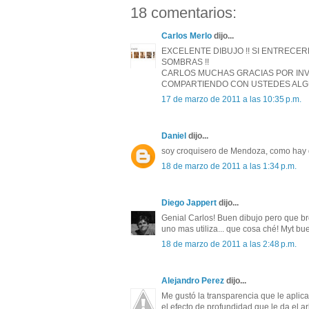
18 comentarios:
Carlos Merlo
dijo...
EXCELENTE DIBUJO !! SI ENTRECE
SOMBRAS !!
CARLOS MUCHAS GRACIAS POR INV
COMPARTIENDO CON USTEDES ALGUN
17 de marzo de 2011 a las 10:35 p.m.
Daniel
dijo...
soy croquisero de Mendoza, como hay q
18 de marzo de 2011 a las 1:34 p.m.
Diego Jappert
dijo...
Genial Carlos! Buen dibujo pero que br
uno mas utiliza... que cosa ché! Myt bu
18 de marzo de 2011 a las 2:48 p.m.
Alejandro Perez
dijo...
Me gustó la transparencia que le aplicast
el efecto de profundidad que le da el a