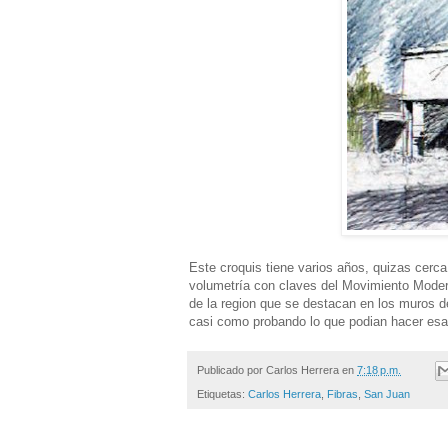
Este croquis tiene varios años, quizas cerca 
volumetría con claves del Movimiento Moderno,
de la region que se destacan en los muros d
casi como probando lo que podian hacer esas 
Publicado por
Carlos Herrera
en
7:18 p.m.
Etiquetas:
Carlos Herrera
,
Fibras
,
San Juan