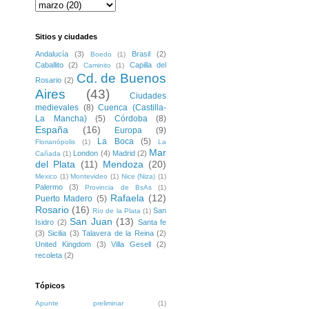
Sitios y ciudades
Andalucía
(3)
Brasil
(2)
Boedo
(1)
Caballito
(2)
Capilla del
Caminito
(1)
Cd. de Buenos
Rosario
(2)
Aires
(43)
Ciudades
medievales
(8)
Cuenca (Castilla-
La Mancha)
(5)
Córdoba
(8)
España
(16)
Europa
(9)
La Boca
(5)
Florianópolis
(1)
La
Mar
London
(4)
Madrid
(2)
Cañada
(1)
del Plata
(11)
Mendoza
(20)
Mexico
(1)
Montevideo
(1)
Nice (Niza)
(1)
Palermo
(3)
Provincia de BsAs
(1)
Rafaela
(12)
Puerto Madero
(5)
Rosario
(16)
San
Río de la Plata
(1)
San Juan
(13)
Isidro
(2)
Santa fe
(3)
Sicilia
(3)
Talavera de la Reina
(2)
United Kingdom
(3)
Villa Gesell
(2)
recoleta
(2)
Tópicos
Apunte preliminar
(1)