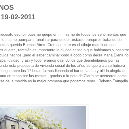
NOS
- 19-02-2011
a, necesito escribir pues no quepo en mi mismo de todos los sentimientos que
o mismo ,compartir ,analizar para crecer ,estarse tranquilos tratando de
uestra querida Buenos Aires ,Creo que este es el dibujo mas lindo que
os querer , también es importante la ciudad espacio que habitamos y nosotro
ibujos hechos ,pero el saber caminar codo a codo como decía Maria Elena no
ba lluvioso ,y así y todo, eramos casi 50 los que deambulamos por las
iendo esta propuesta de vivienda social de los años 35 que ojala se hubiera
luego sobre las 17 horas fuimos llenando el bar de la cita y allí la alegría se
mano en mano por las mesas , gracias a la nota de Clarín se acercaron caras
irse de la movida es la mejor promesa que podamos tener .
Roberto Frangella.