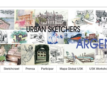
Sketchcrawl
Prensa
Participar
Mapa Global USK
USK Worksh