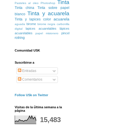
Tinta
Pasteles al oleo
Photoshop
Tinta china
Tinta sobre papel
Tinta y acuarela
blanco
acuarela
Tinta y lapices color
birome
aguada
birome negra
carbonilla
lapices acuarelables
lápices
digital
acuarelables
pincel
papel misionero
rotring
Comunidad USK
Suscribirse a
Entradas
Comentarios
Follow USk on Twitter
Visitas de la última semana a la
página
15,483