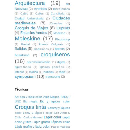
Arquitectura
(19)
Art
Nouveau
(2)
Avenidas
(2)
Bicentenario
(1)
Cafés
(1)
Calles
(1)
Cancilleria
(1)
Ciudades
Ciudad Universitaria
(1)
medievales
(8)
Colectivo
(1)
Croquis de Viajes
(8)
Cupulas
(4)
Espacios Verdes
(4)
Moderno
(1)
Moleskine
(17)
Photoshop
(1)
Postal
(1)
Puente Colgante
(1)
Salidas
(5)
barcos
(2)
Tradiciones
(1)
croquiseros
brutalismo
(2)
(16)
deconstructivismo
(1)
digital
(1)
figura-fondo
(1)
iglesias porteñas
(1)
interior
(1)
marina
(1)
noticias
(1)
radio
(1)
symposium
(10)
transporte
(3)
Técnicas
Art pen y lápiz color. Aula Magna FADU -
Bic y lapices color
UNC
Bic negra
Croquis tinta
Lammy y lápices
color
Lamy y lápices color. Los Andes.
Lapiz color
Lapiz
Chile. Carlos Herrera
color y tinta
Lapiz grafito
Lápices color
Lápiz grafito y lápiz color.
Papel madera