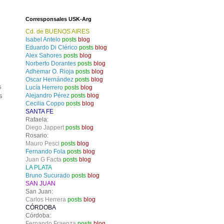
Corresponsales USK-Arg
Cd. de BUENOS AIRES
Isabel Antelo
posts
blog
Eduardo Di Clérico
posts
blog
Alex Sahores
posts
blog
Norberto Dorantes
posts
blog
Adhemar O. Rioja
posts
blog
Oscar Hernández
posts
blog
s
Lucía Herrero
posts
blog
s
Alejandro Pérez
posts
blog
Cecilia Coppo
posts
blog
SANTA FE
Rafaela:
Diego Jappert
posts
blog
Rosario:
Mauro Pesci
posts
blog
Fernando Fola
posts
blog
Juan G Facta
posts
blog
LA PLATA
Bruno Sucurado
posts
blog
SAN JUAN
San Juan:
Carlos Herrera
posts
blog
CÓRDOBA
Córdoba:
Fernando Fraenza
posts
blog