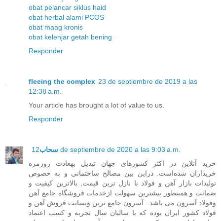
obat pelancar siklus haid
obat herbal alami PCOS
obat maag kronis
obat kelenjar getah bening
Responder
fleeing the complex
23 de septiembre de 2019 a las
12:38 a.m.
Your article has brought a lot of value to us.
Responder
سحاب
12 de septiembre de 2020 a las 9:03 a.m.
خرید آنلاین در اکثر کشورهای جهان تبدیل بهعادت روزمره
خریداران شده‌است. در‌این بین مصالح ساختمانی و به خصوص
تولیدات بازار آهن و فولاد با نازل ترین قیمت, بالاترین کیفیت و
ضمانت و همینطور بیشترین سهولت ازخدمات فروشگاه جامع آهن
وفولاد آسرون می باشد.. آسرون جامع ترین وبسایت فروش آهن و
فولاد کشور ایران بوده که با سالیان سال تجربه و کسب اعتماد