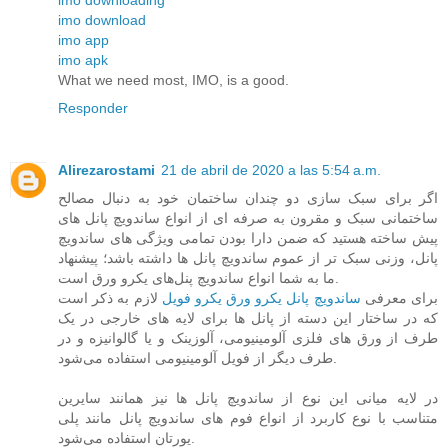
imo download
imo app
imo apk
What we need most, IMO, is a good.
Responder
Alirezarostami
21 de abril de 2020 a las 5:54 a.m.
اگر برای سبک سازی دو چندان ساختمان خود به دنبال مصالح
ساختمانی سبک و مقرون به صرفه ای از انواع ساندویچ پانل های
پیش ساخته هستید که ضمن دارا بودن تمامی ویژگی های ساندویچ
پانل، وزنی سبک تر از عموم ساندویچ پانل ها داشته باشد؛ پیشنهاد
ما به شما انواع ساندویچ پنل‌های یکرو ورق است.
برای معرفی
ساندویچ پانل یکرو ورق یکرو فویل
لازم به ذکر است
که در ساختار این دسته از پانل ها برای لایه های خارجی در یک
طرف از ورق های فلزی آلومینیومی، آلوزینک و یا گالوانیزه و در
طرف دیگر از فویل آلومینیومی استفاده می‌شود.
در لایه میانی این نوع از ساندویچ پانل ها نیز همانند سایرین
متناسب با نوع کاربرد از انواع فوم های ساندویچ پانل مانند پلی
یورتان استفاده می‌شود.