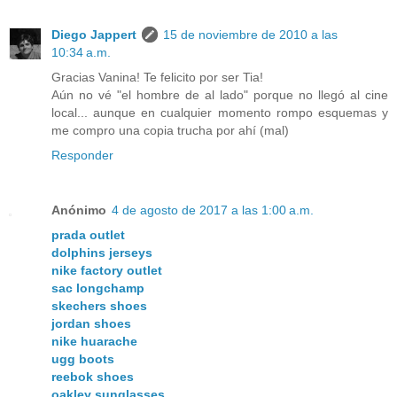
Diego Jappert
15 de noviembre de 2010 a las
10:34 a.m.
Gracias Vanina! Te felicito por ser Tia!
Aún no vé "el hombre de al lado" porque no llegó al cine
local... aunque en cualquier momento rompo esquemas y
me compro una copia trucha por ahí (mal)
Responder
Anónimo
4 de agosto de 2017 a las 1:00 a.m.
prada outlet
dolphins jerseys
nike factory outlet
sac longchamp
skechers shoes
jordan shoes
nike huarache
ugg boots
reebok shoes
oakley sunglasses