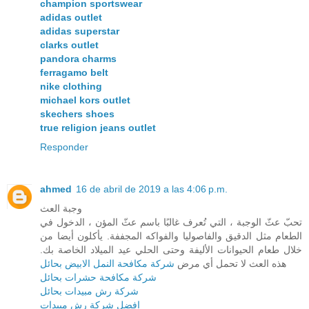
champion sportswear
adidas outlet
adidas superstar
clarks outlet
pandora charms
ferragamo belt
nike clothing
michael kors outlet
skechers shoes
true religion jeans outlet
Responder
ahmed
16 de abril de 2019 a las 4:06 p.m.
وجبة العث
تحبّ عثّ الوجبة ، التي تُعرف غالبًا باسم عثّ المؤن ، الدخول في
الطعام مثل الدقيق والفاصوليا والفواكه المجففة. يأكلون أيضا من
خلال طعام الحيوانات الأليفة وحتى الحلي عيد الميلاد الخاصة بك.
هذه العث لا تحمل أي مرض
شركة مكافحة النمل الابيض بحائل
شركة مكافحة حشرات بحائل
شركة رش مبيدات بحائل
افضل شركة رش مبيدات