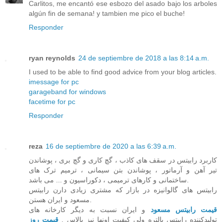
Carlitos, me encantó ese esbozo del asado bajo los arboles
algún fin de semana! y tambien me pico el buche!
Responder
ryan reynolds
24 de septiembre de 2018 a las 8:14 a.m.
I used to be able to find good advice from your blog articles.
imessage for pc
garageband for windows
facetime for pc
Responder
reza
16 de septiembre de 2020 a las 6:39 a.m.
کاربرد رابیتس در سقف های کاذب ، گچ کاری و گچ بری ، پوشاندن
تیر آهن و آرماتور ، پوشاندن بتن سیمانی ، ترمیم ترک های
ساختمانی و کارهای ترمیمی ، دکوراسیون و ... می باشد.
رابیتس های گالوانیزه در بازار که مشتری زیادی دارن رابیتس
مسعود و ایران هستن.
قیمت رابیتس مسعود
و ایران نسبت به دیگر کارخانه های
تولیدکننده رابیتس بالتره ولی کیفیت اونها نیز بالاس .
قیمت روز