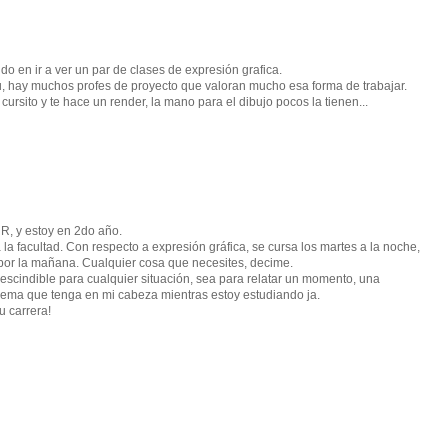
o en ir a ver un par de clases de expresión grafica.
cu, hay muchos profes de proyecto que valoran mucho esa forma de trabajar.
rsito y te hace un render, la mano para el dibujo pocos la tienen...
NR, y estoy en 2do año.
la facultad. Con respecto a expresión gráfica, se cursa los martes a la noche,
s por la mañana. Cualquier cosa que necesites, decime.
escindible para cualquier situación, sea para relatar un momento, una
lema que tenga en mi cabeza mientras estoy estudiando ja.
u carrera!