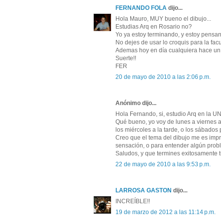
FERNANDO FOLA
dijo...
Hola Mauro, MUY bueno el dibujo...
Estudias Arq en Rosario no?
Yo ya estoy terminando, y estoy pensand
No dejes de usar lo croquis para la fa
Ademas hoy en día cualquiera hace un cu
Suerte!!
FER
20 de mayo de 2010 a las 2:06 p.m.
Anónimo dijo...
Hola Fernando, si, estudio Arq en la U
Qué bueno, yo voy de lunes a viernes a 
los miércoles a la tarde, o los sábado
Creo que el tema del dibujo me es impr
sensación, o para entender algún prob
Saludos, y que termines exitosamente t
22 de mayo de 2010 a las 9:53 p.m.
LARROSA GASTON
dijo...
INCREÍBLE!!
19 de marzo de 2012 a las 11:14 p.m.