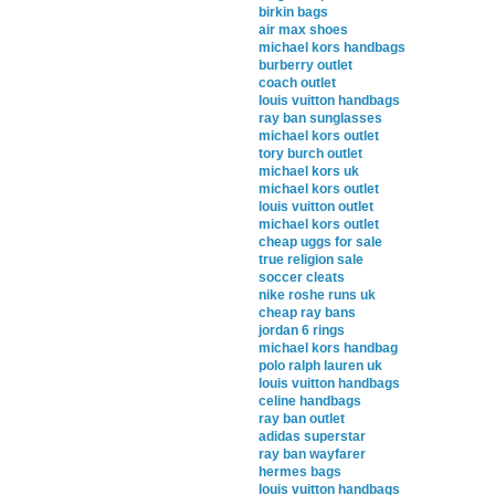
birkin bags
air max shoes
michael kors handbags
burberry outlet
coach outlet
louis vuitton handbags
ray ban sunglasses
michael kors outlet
tory burch outlet
michael kors uk
michael kors outlet
louis vuitton outlet
michael kors outlet
cheap uggs for sale
true religion sale
soccer cleats
nike roshe runs uk
cheap ray bans
jordan 6 rings
michael kors handbag
polo ralph lauren uk
louis vuitton handbags
celine handbags
ray ban outlet
adidas superstar
ray ban wayfarer
hermes bags
louis vuitton handbags