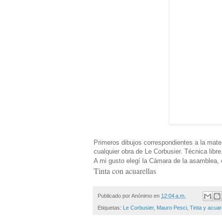
Primeros dibujos correspondientes a la mater
cualquier obra de Le Corbusier. Técnica libre
A mi gusto elegí la Cámara de la asamblea,
Tinta con acuarellas
Publicado por
Anónimo
en
12:04 a.m.
Etiquetas:
Le Corbusier
,
Mauro Pesci
,
Tinta y acuar