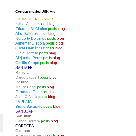
Corresponsales USK-Arg
Cd. de BUENOS AIRES
Isabel Antelo
posts
blog
Eduardo Di Clérico
posts
blog
Alex Sahores
posts
blog
Norberto Dorantes
posts
blog
Adhemar O. Rioja
posts
blog
Oscar Hernández
posts
blog
Lucía Herrero
posts
blog
Alejandro Pérez
posts
blog
Cecilia Coppo
posts
blog
SANTA FE
Rafaela:
Diego Jappert
posts
blog
Rosario:
Mauro Pesci
posts
blog
Fernando Fola
posts
blog
Juan G Facta
posts
blog
LA PLATA
Bruno Sucurado
posts
blog
SAN JUAN
San Juan:
Carlos Herrera
posts
blog
CÓRDOBA
Córdoba:
Fernando Fraenza
posts
blog