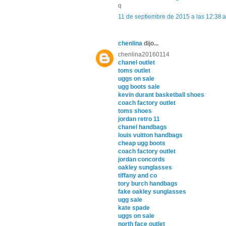
q
11 de septiembre de 2015 a las 12:38 a
chenlina
dijo...
chenlina20160114
chanel outlet
toms outlet
uggs on sale
ugg boots sale
kevin durant basketball shoes
coach factory outlet
toms shoes
jordan retro 11
chanel handbags
louis vuitton handbags
cheap ugg boots
coach factory outlet
jordan concords
oakley sunglasses
tiffany and co
tory burch handbags
fake oakley sunglasses
ugg sale
kate spade
uggs on sale
north face outlet