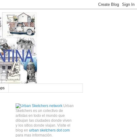
ops
Urban
Sketchers es un colectivo de
artistas en todo el mundo que
dibujan las ciudades donde viven
y los sitios donde viajan. Visite el
blog en
urban sketchers dot com
para mas información.