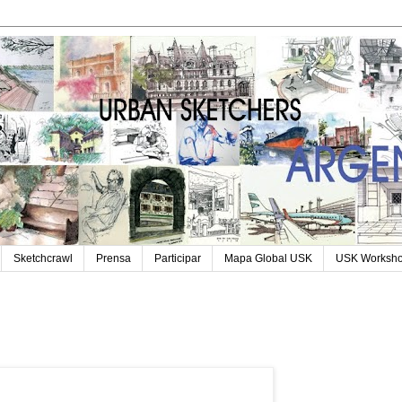
Sketchcrawl
Prensa
Participar
Mapa Global USK
USK Worksh