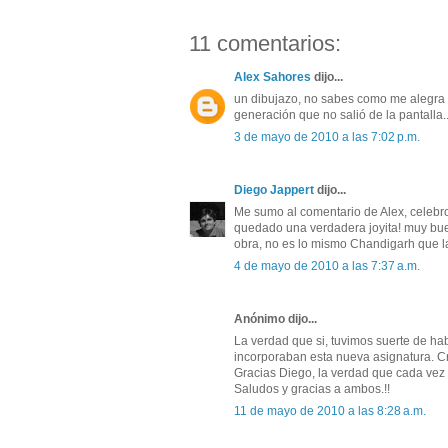
11 comentarios:
Alex Sahores
dijo...
un dibujazo, no sabes como me alegra q
generación que no salió de la pantalla..
3 de mayo de 2010 a las 7:02 p.m.
Diego Jappert
dijo...
Me sumo al comentario de Alex, celebro
quedado una verdadera joyita! muy bueno
obra, no es lo mismo Chandigarh que la
4 de mayo de 2010 a las 7:37 a.m.
Anónimo dijo...
La verdad que si, tuvimos suerte de h
incorporaban esta nueva asignatura. C
Gracias Diego, la verdad que cada vez m
Saludos y gracias a ambos.!!
11 de mayo de 2010 a las 8:28 a.m.