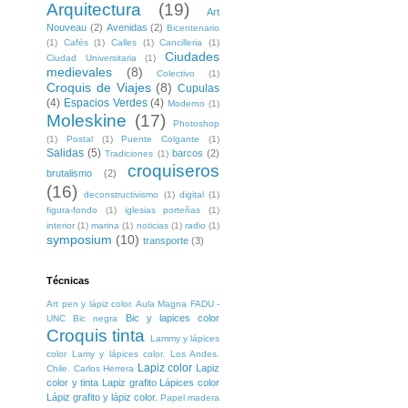
Arquitectura
(19)
Art
Nouveau
(2)
Avenidas
(2)
Bicentenario
(1)
Cafés
(1)
Calles
(1)
Cancilleria
(1)
Ciudades
Ciudad Universitaria
(1)
medievales
(8)
Colectivo
(1)
Croquis de Viajes
(8)
Cupulas
(4)
Espacios Verdes
(4)
Moderno
(1)
Moleskine
(17)
Photoshop
(1)
Postal
(1)
Puente Colgante
(1)
Salidas
(5)
barcos
(2)
Tradiciones
(1)
croquiseros
brutalismo
(2)
(16)
deconstructivismo
(1)
digital
(1)
figura-fondo
(1)
iglesias porteñas
(1)
interior
(1)
marina
(1)
noticias
(1)
radio
(1)
symposium
(10)
transporte
(3)
Técnicas
Art pen y lápiz color. Aula Magna FADU -
Bic y lapices color
UNC
Bic negra
Croquis tinta
Lammy y lápices
color
Lamy y lápices color. Los Andes.
Lapiz color
Lapiz
Chile. Carlos Herrera
color y tinta
Lapiz grafito
Lápices color
Lápiz grafito y lápiz color.
Papel madera