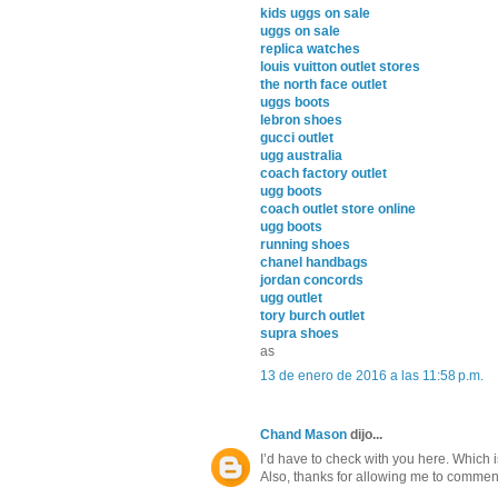
kids uggs on sale
uggs on sale
replica watches
louis vuitton outlet stores
the north face outlet
uggs boots
lebron shoes
gucci outlet
ugg australia
coach factory outlet
ugg boots
coach outlet store online
ugg boots
running shoes
chanel handbags
jordan concords
ugg outlet
tory burch outlet
supra shoes
as
13 de enero de 2016 a las 11:58 p.m.
Chand Mason
dijo...
I’d have to check with you here. Which i
Also, thanks for allowing me to commen