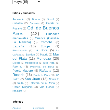
Sitios y ciudades
Andalucía
(3)
Brasil
(2)
Boedo
(1)
Caballito
(2)
Capilla del
Caminito
(1)
Cd. de Buenos
Rosario
(2)
Aires
(43)
Ciudades
medievales
(8)
Cuenca (Castilla-
La Mancha)
(5)
Córdoba
(8)
España
(16)
Europa
(9)
La Boca
(5)
Florianópolis
(1)
La
Mar
London
(4)
Madrid
(2)
Cañada
(1)
del Plata
(11)
Mendoza
(20)
Mexico
(1)
Montevideo
(1)
Nice (Niza)
(1)
Palermo
(3)
Provincia de BsAs
(1)
Rafaela
(12)
Puerto Madero
(5)
Rosario
(16)
San
Río de la Plata
(1)
San Juan
(13)
Isidro
(2)
Santa fe
(3)
Sicilia
(3)
Talavera de la Reina
(2)
United Kingdom
(3)
Villa Gesell
(2)
recoleta
(2)
Tópicos
Apunte preliminar
(1)