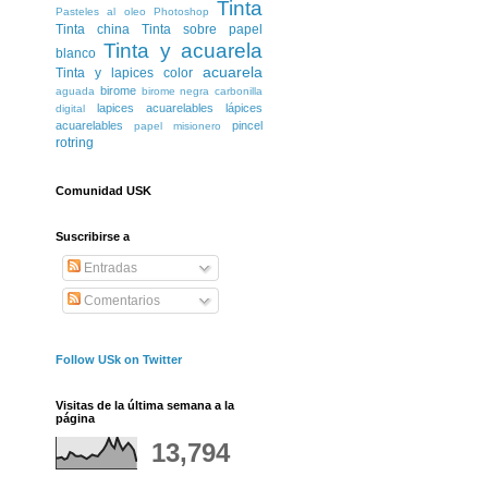
Tinta
Pasteles al oleo
Photoshop
Tinta china
Tinta sobre papel
Tinta y acuarela
blanco
acuarela
Tinta y lapices color
birome
aguada
birome negra
carbonilla
lapices acuarelables
lápices
digital
acuarelables
pincel
papel misionero
rotring
Comunidad USK
Suscribirse a
Entradas
Comentarios
Follow USk on Twitter
Visitas de la última semana a la
página
13,794