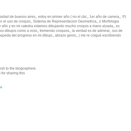
rsidad de buenos aires,, estoy en primer año ( no el cbc,, 1er año de carrera,, :P)
an el uso de croquis,, Sistema de Representacion Geometrica,, o Morfologia
r año y en mi catedra estamos dibujando mucho croquis a mano alzada,, es
os dibujos como a voss,, tremendo croquiss,, la verdad es de admirar,, sos de
ueda del progreso en mi dibujo,, abrazo genio,, ( me re colgué escribiendo
fresh to the blogosphere.
for sharing this
re