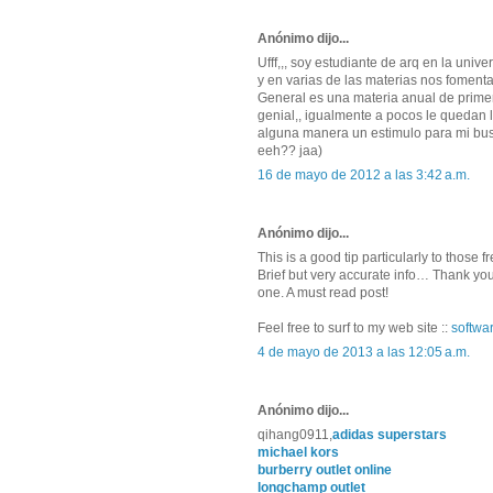
Anónimo dijo...
Ufff,,, soy estudiante de arq en la unive
y en varias de las materias nos foment
General es una materia anual de prime
genial,, igualmente a pocos le quedan l
alguna manera un estimulo para mi busq
eeh?? jaa)
16 de mayo de 2012 a las 3:42 a.m.
Anónimo dijo...
This is a good tip particularly to those 
Brief but very accurate info… Thank you 
one. A must read post!
Feel free to surf to my web site ::
softwa
4 de mayo de 2013 a las 12:05 a.m.
Anónimo dijo...
qihang0911,
adidas superstars
michael kors
burberry outlet online
longchamp outlet