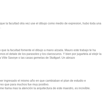
ue la facultad otra vez use el dibujo como medio de expresion, hubo toda una
.
 que la facultad fomente el dibujo a mano alzada. Mauro este trabajo te ha
s el detale de los parasoles y los claroscuros. Y bien por jugartela al elejir la
 Ville Savoye o las casas gemelas de Stuttgart. Un abrazo
aber ingresado el mismo año en que cambiaban el plan de estudio e
reo que para muchos fue muy positivo.
e llama mas la atención la arquitectura de este maestro, es increíble.