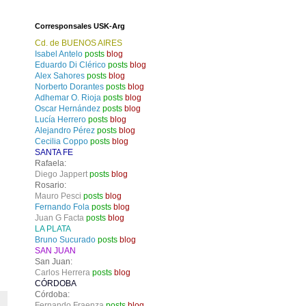
Corresponsales USK-Arg
Cd. de BUENOS AIRES
Isabel Antelo
posts
blog
Eduardo Di Clérico
posts
blog
Alex Sahores
posts
blog
Norberto Dorantes
posts
blog
Adhemar O. Rioja
posts
blog
Oscar Hernández
posts
blog
Lucía Herrero
posts
blog
Alejandro Pérez
posts
blog
Cecilia Coppo
posts
blog
SANTA FE
Rafaela:
Diego Jappert
posts
blog
Rosario:
Mauro Pesci
posts
blog
Fernando Fola
posts
blog
Juan G Facta
posts
blog
LA PLATA
Bruno Sucurado
posts
blog
SAN JUAN
San Juan:
Carlos Herrera
posts
blog
CÓRDOBA
Córdoba:
Fernando Fraenza
posts
blog