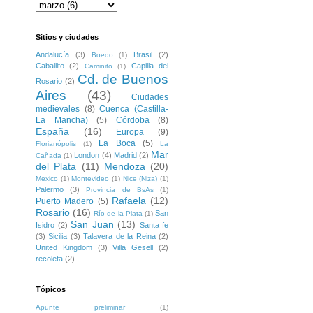
Sitios y ciudades
Andalucía
(3)
Brasil
(2)
Boedo
(1)
Caballito
(2)
Capilla del
Caminito
(1)
Cd. de Buenos
Rosario
(2)
Aires
(43)
Ciudades
medievales
(8)
Cuenca (Castilla-
La Mancha)
(5)
Córdoba
(8)
España
(16)
Europa
(9)
La Boca
(5)
Florianópolis
(1)
La
Mar
London
(4)
Madrid
(2)
Cañada
(1)
del Plata
(11)
Mendoza
(20)
Mexico
(1)
Montevideo
(1)
Nice (Niza)
(1)
Palermo
(3)
Provincia de BsAs
(1)
Rafaela
(12)
Puerto Madero
(5)
Rosario
(16)
San
Río de la Plata
(1)
San Juan
(13)
Isidro
(2)
Santa fe
(3)
Sicilia
(3)
Talavera de la Reina
(2)
United Kingdom
(3)
Villa Gesell
(2)
recoleta
(2)
Tópicos
Apunte preliminar
(1)