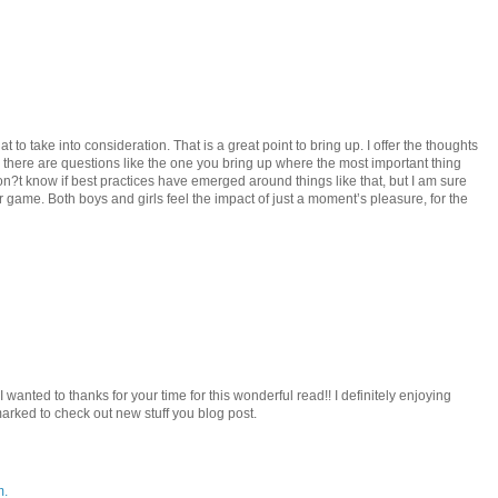
hat to take into consideration. That is a great point to bring up. I offer the thoughts
y there are questions like the one you bring up where the most important thing
don?t know if best practices have emerged around things like that, but I am sure
fair game. Both boys and girls feel the impact of just a moment’s pleasure, for the
I wanted to thanks for your time for this wonderful read!! I definitely enjoying
kmarked to check out new stuff you blog post.
m.