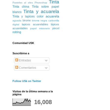
Tinta
Pasteles al oleo
Photoshop
Tinta china
Tinta sobre papel
Tinta y acuarela
blanco
acuarela
Tinta y lapices color
birome
aguada
birome negra
carbonilla
lapices acuarelables
lápices
digital
acuarelables
pincel
papel misionero
rotring
Comunidad USK
Suscribirse a
Entradas
Comentarios
Follow USk on Twitter
Visitas de la última semana a la
página
16,008