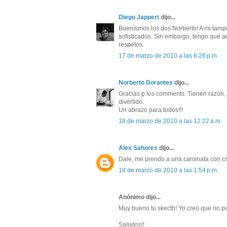
Diego Jappert
dijo...
Buenísmos los dos Norberto! A mi tamp
sofisticados. Sin embargo, tengo que ad
respetos.
17 de marzo de 2010 a las 6:26 p.m.
Norberto Dorantes
dijo...
Gracias p los comments. Tienen razón, 
divertido.
Un abrazo para todos!!!
18 de marzo de 2010 a las 12:22 a.m.
Alex Sahores
dijo...
Dale, me prendo a una caminata con cri
18 de marzo de 2010 a las 1:54 p.m.
Anónimo dijo...
Muy bueno tu skecth! Yo creo que no p
Saludos!!