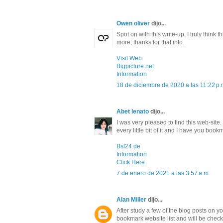
Owen oliver
dijo...
Spot on with this write-up, I truly thin
more, thanks for that info.
Visit Web
Bigpicture.net
Information
18 de diciembre de 2020 a las 11:22 p.
Abet lenato
dijo...
I was very pleased to find this web-site. 
every little bit of it and I have you boo
Bsl24.de
Information
Click Here
7 de enero de 2021 a las 3:57 a.m.
Alan Miller
dijo...
After study a few of the blog posts on y
bookmark website list and will be chec