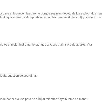
oco me enloquecen las birome porque soy mas devoto de los estilógrafos mas
mitir que aprendí a dibujar de niño con las biromes (tinta azul) y les debo mis
no es el mejor instrumento, aunque a veces p ahí saca de apuros. Y es
quis, cuestion de coordinar..
uede haber excusa para no dibujar mientras haya birome en mano.