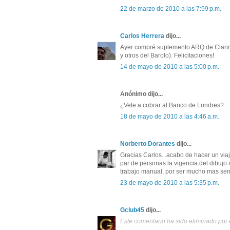
22 de marzo de 2010 a las 7:59 p.m.
Carlos Herrera
dijo...
Ayer compré suplemento ARQ de Clarin, t
y otros del Barolo). Felicitaciones!
14 de mayo de 2010 a las 5:00 p.m.
Anónimo dijo...
¿Vete a cobrar al Banco de Londres?
18 de mayo de 2010 a las 4:46 a.m.
Norberto Dorantes
dijo...
Gracias Carlos...acabo de hacer un viaj
par de personas la vigencia del dibujo
trabajo manual, por ser mucho mas sensi
23 de mayo de 2010 a las 5:35 p.m.
Gclub45
dijo...
Este comentario ha sido eliminado por e