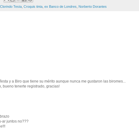
Clorindo Testa
,
Croquis tinta
,
ex Banco de Londres
,
Norberto Dorantes
sta y a Biro que tiene su mérito aunque nunca me gustaron las biromes...
, bueno tenerte registrado, gracias!
abrazo
is-ar juntos no???
e!!!