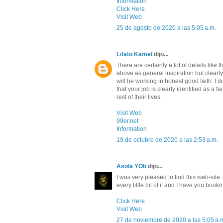
Information
Click Here
Visit Web
25 de agosto de 2020 a las 5:05 a.m.
Lifato Kamel
dijo...
There are certainly a lot of details like t
above as general inspiration but clearl
will be working in honest good faith. I 
that your job is clearly identified as a 
rest of their lives.
Visit Web
99er.net
Information
19 de octubre de 2020 a las 2:53 a.m.
Asola YOb
dijo...
I was very pleased to find this web-site. 
every little bit of it and I have you boo
Click Here
Visit Web
27 de noviembre de 2020 a las 5:05 a.