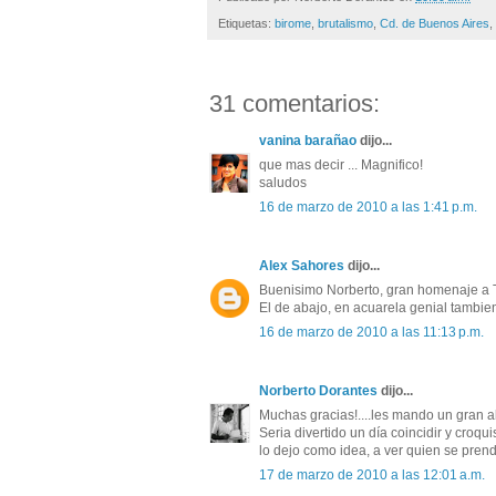
Etiquetas:
birome
,
brutalismo
,
Cd. de Buenos Aires
,
31 comentarios:
vanina barañao
dijo...
que mas decir ... Magnifico!
saludos
16 de marzo de 2010 a las 1:41 p.m.
Alex Sahores
dijo...
Buenisimo Norberto, gran homenaje a Te
El de abajo, en acuarela genial tambien
16 de marzo de 2010 a las 11:13 p.m.
Norberto Dorantes
dijo...
Muchas gracias!....les mando un gran 
Seria divertido un día coincidir y croqu
lo dejo como idea, a ver quien se prend
17 de marzo de 2010 a las 12:01 a.m.