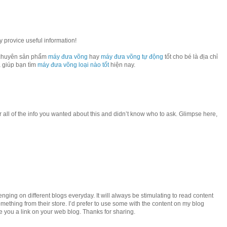
y provice useful information!
huyên sản phẩm
máy đưa võng
hay
máy đưa võng tự động
tốt cho bé là địa chỉ
 giúp bạn tìm
máy đưa võng loại nào tốt
hiện nay.
or all of the info you wanted about this and didn’t know who to ask. Glimpse here,
nging on different blogs everyday. It will always be stimulating to read content
something from their store. I’d prefer to use some with the content on my blog
ve you a link on your web blog. Thanks for sharing.