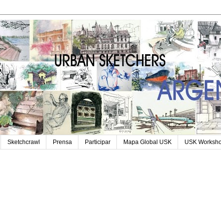
Sketchcrawl
Prensa
Participar
Mapa Global USK
USK Worksh