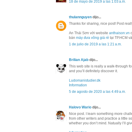
18 de mayo de 2019 a las 1:03 a.m.
thulannguyen
dijo...
Thanks for sharing, nice post! Post reall
An Thái Sơn với website
anthaison.vn
c
bán
máy đưa võng giá rẻ
tại TP.HCM và
1 de julio de 2019 a las 1:21 a.m.
Brilian Ajab
dijo...
This web site is really a walk-through f
and you’ll definitely discover it.
Ludomanistudier.dk
Information
5 de agosto de 2020 a las 4:49 a.m.
Halovo Wario
dijo...
Nice post. I learn something more challe
from other writers and practice a little 
whether you don’t mind. Natually I’ll gi