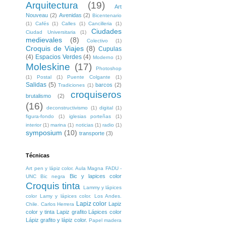
Arquitectura
(19)
Art
Nouveau
(2)
Avenidas
(2)
Bicentenario
(1)
Cafés
(1)
Calles
(1)
Cancilleria
(1)
Ciudades
Ciudad Universitaria
(1)
medievales
(8)
Colectivo
(1)
Croquis de Viajes
(8)
Cupulas
(4)
Espacios Verdes
(4)
Moderno
(1)
Moleskine
(17)
Photoshop
(1)
Postal
(1)
Puente Colgante
(1)
Salidas
(5)
barcos
(2)
Tradiciones
(1)
croquiseros
brutalismo
(2)
(16)
deconstructivismo
(1)
digital
(1)
figura-fondo
(1)
iglesias porteñas
(1)
interior
(1)
marina
(1)
noticias
(1)
radio
(1)
symposium
(10)
transporte
(3)
Técnicas
Art pen y lápiz color. Aula Magna FADU -
Bic y lapices color
UNC
Bic negra
Croquis tinta
Lammy y lápices
color
Lamy y lápices color. Los Andes.
Lapiz color
Lapiz
Chile. Carlos Herrera
color y tinta
Lapiz grafito
Lápices color
Lápiz grafito y lápiz color.
Papel madera