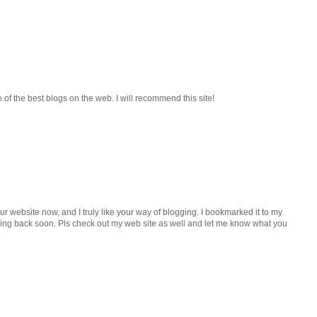
e of the best blogs on the web. I will recommend this site!
our website now, and I truly like your way of blogging. I bookmarked it to my
king back soon. Pls check out my web site as well and let me know what you