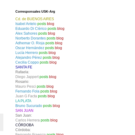
Corresponsales USK-Arg
Cd. de BUENOS AIRES
Isabel Antelo
posts
blog
Eduardo Di Clérico
posts
blog
Alex Sahores
posts
blog
Norberto Dorantes
posts
blog
Adhemar O. Rioja
posts
blog
Oscar Hernández
posts
blog
Lucía Herrero
posts
blog
Alejandro Pérez
posts
blog
Cecilia Coppo
posts
blog
SANTA FE
Rafaela:
Diego Jappert
posts
blog
Rosario:
Mauro Pesci
posts
blog
Fernando Fola
posts
blog
Juan G Facta
posts
blog
LA PLATA
Bruno Sucurado
posts
blog
SAN JUAN
San Juan:
Carlos Herrera
posts
blog
CÓRDOBA
Córdoba:
Fernando Fraenza
posts
blog