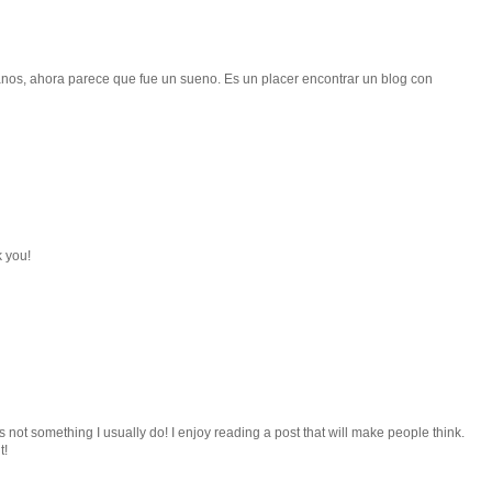
nos, ahora parece que fue un sueno. Es un placer encontrar un blog con
 you!
s not something I usually do! I enjoy reading a post that will make people think.
t!