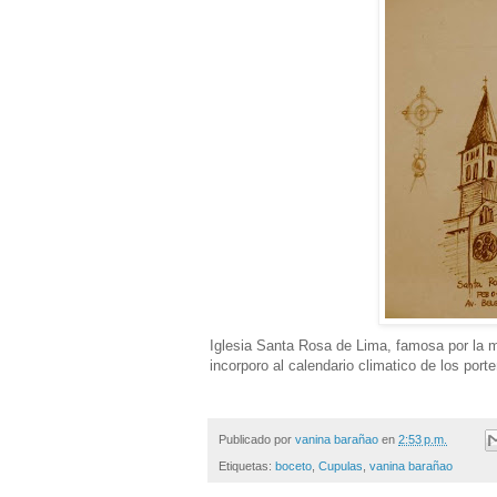
Iglesia Santa Rosa de Lima, famosa por la mi
incorporo al calendario climatico de los porte
Publicado por
vanina barañao
en
2:53 p.m.
Etiquetas:
boceto
,
Cupulas
,
vanina barañao