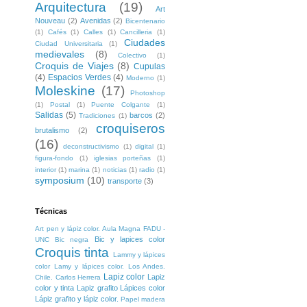
Arquitectura
(19)
Art
Nouveau
(2)
Avenidas
(2)
Bicentenario
(1)
Cafés
(1)
Calles
(1)
Cancilleria
(1)
Ciudades
Ciudad Universitaria
(1)
medievales
(8)
Colectivo
(1)
Croquis de Viajes
(8)
Cupulas
(4)
Espacios Verdes
(4)
Moderno
(1)
Moleskine
(17)
Photoshop
(1)
Postal
(1)
Puente Colgante
(1)
Salidas
(5)
barcos
(2)
Tradiciones
(1)
croquiseros
brutalismo
(2)
(16)
deconstructivismo
(1)
digital
(1)
figura-fondo
(1)
iglesias porteñas
(1)
interior
(1)
marina
(1)
noticias
(1)
radio
(1)
symposium
(10)
transporte
(3)
Técnicas
Art pen y lápiz color. Aula Magna FADU -
Bic y lapices color
UNC
Bic negra
Croquis tinta
Lammy y lápices
color
Lamy y lápices color. Los Andes.
Lapiz color
Lapiz
Chile. Carlos Herrera
color y tinta
Lapiz grafito
Lápices color
Lápiz grafito y lápiz color.
Papel madera