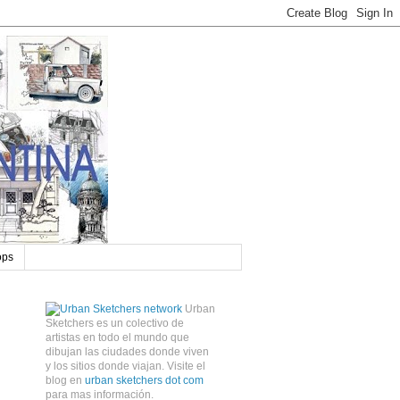
ops
Urban
Sketchers es un colectivo de
artistas en todo el mundo que
dibujan las ciudades donde viven
y los sitios donde viajan. Visite el
blog en
urban sketchers dot com
para mas información.