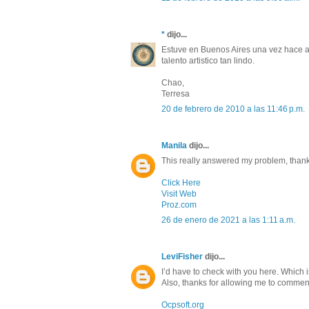
*
dijo...
Estuve en Buenos Aires una vez hace a
talento artistico tan lindo.
Chao,
Terresa
20 de febrero de 2010 a las 11:46 p.m.
Manila
dijo...
This really answered my problem, thank
Click Here
Visit Web
Proz.com
26 de enero de 2021 a las 1:11 a.m.
LeviFisher
dijo...
I’d have to check with you here. Which i
Also, thanks for allowing me to commen
Ocpsoft.org