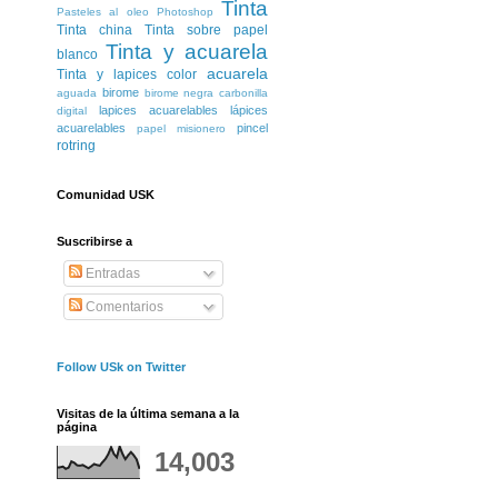
Tinta
Pasteles al oleo
Photoshop
Tinta china
Tinta sobre papel
Tinta y acuarela
blanco
acuarela
Tinta y lapices color
birome
aguada
birome negra
carbonilla
lapices acuarelables
lápices
digital
acuarelables
pincel
papel misionero
rotring
Comunidad USK
Suscribirse a
Entradas
Comentarios
Follow USk on Twitter
Visitas de la última semana a la
página
14,003