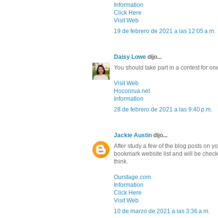
Information
Click Here
Visit Web
19 de febrero de 2021 a las 12:05 a.m.
Daisy Lowe
dijo...
You should take part in a contest for on
Visit Web
Hoconrua.net
Information
28 de febrero de 2021 a las 9:40 p.m.
Jackie Austin
dijo...
After study a few of the blog posts on y
bookmark website list and will be chec
think.
Ourstage.com
Information
Click Here
Visit Web
10 de marzo de 2021 a las 3:36 a.m.