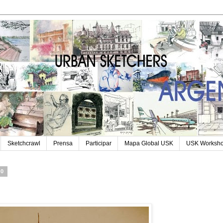
Sketchcrawl
Prensa
Participar
Mapa Global USK
USK Worksh
10