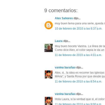
9 comentarios:
Alex Sahores
dijo...
muy buen tema para una serie, queda mu
10 de febrero de 2010 a las 6:37 p.m.
Laura
dijo...
Muy buen boceto Vanina. La línea de la
Como dice Alex, el color sepia le da un
11 de febrero de 2010 a las 4:01 a.m.
vanina barañao
dijo...
Alex, si.. la idea es recorrer las igle
MAria", y Santa Rosa por que desde que
11 de febrero de 2010 a las 8:54 a.m.
vanina barañao
dijo...
Hola Laura, si la verdad que si, el col
11 de febrero de 2010 a las 9:00 a.m.