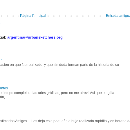
Página Principal
Entrada antigu
)
cial:
argentina@urbansketchers.org
an
asion en que fue realizado, y que sin duda forman parte de la historia de su
o ...
antes
tiempo completo a las artes gráficas, pero no me atreví. Así que elegí la
n,...
 Estimados Amigos… Les dejo este pequeño dibujo realizado rapidito y en horario d
..