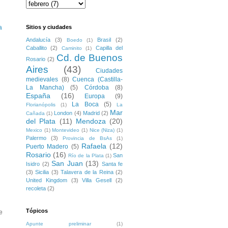
Sitios y ciudades
a
Andalucía
(3)
Brasil
(2)
Boedo
(1)
Caballito
(2)
Capilla del
Caminito
(1)
Cd. de Buenos
Rosario
(2)
Aires
(43)
Ciudades
medievales
(8)
Cuenca (Castilla-
La Mancha)
(5)
Córdoba
(8)
España
(16)
Europa
(9)
La Boca
(5)
Florianópolis
(1)
La
Mar
London
(4)
Madrid
(2)
Cañada
(1)
del Plata
(11)
Mendoza
(20)
Mexico
(1)
Montevideo
(1)
Nice (Niza)
(1)
Palermo
(3)
Provincia de BsAs
(1)
Rafaela
(12)
Puerto Madero
(5)
Rosario
(16)
San
Río de la Plata
(1)
San Juan
(13)
Isidro
(2)
Santa fe
(3)
Sicilia
(3)
Talavera de la Reina
(2)
United Kingdom
(3)
Villa Gesell
(2)
recoleta
(2)
Tópicos
e
Apunte preliminar
(1)