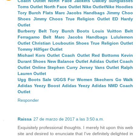
Coach Outlet
North Face Jackets
Oakley Sunglasses
Toms Outlet
North Face Outlet
Nike Outlet
Nike Hoodies
Tory Burch Flats
Marc Jacobs Handbags
Jimmy Choo
Shoes
Jimmy Choos
True Religion Outlet
ED Hardy
Outlet
Burberry Belt
Tory Burch Boots
Louis Vuitton Belt
Ferragamo Belt
Marc Jacobs Handbags
Lululemon
Outlet
Christian Louboutin Shoes
True Religion Outlet
Tommy Hilfiger Outlet
Michael Kors Outlet
Coach Outlet
Red Bottoms
Kevin
Durant Shoes
New Balance Outlet
Adidas Outlet
Coach
Outlet Online
Stephen Curry Jersey
Vans Outlet
Ralph
Lauren Outlet
Ugg Boots Sale
UGGS For Women
Skechers Go Walk
Adidas Yeezy Boost
Adidas Yeezy
Adidas NMD
Coach
Outlet
Responder
Raissa
27 de marzo de 2017 a las 3:50 a.m.
Exquisitely professional thoughts. I merely hit upon this web
site and desired to enunciate that I've definitely delighted in