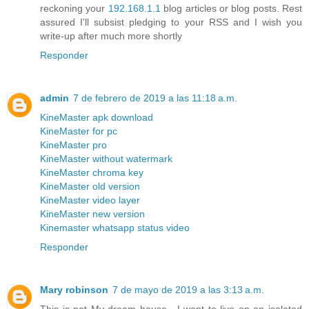
reckoning your
192.168.1.1
blog articles or blog posts. Rest
assured I'll subsist pledging to your RSS and I wish you
write-up after much more shortly
Responder
admin
7 de febrero de 2019 a las 11:18 a.m.
KineMaster apk download
KineMaster for pc
KineMaster pro
KineMaster without watermark
KineMaster chroma key
KineMaster old version
KineMaster video layer
KineMaster new version
Kinemaster whatsapp status video
Responder
Mary robinson
7 de mayo de 2019 a las 3:13 a.m.
This is not My dream house . I want to live on an isolated