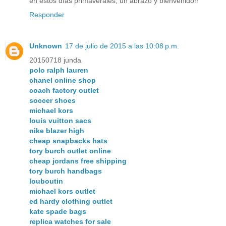
en estos días primaverales, un abrazo y bienvenido!!
Responder
Unknown
17 de julio de 2015 a las 10:08 p.m.
20150718 junda
polo ralph lauren
chanel online shop
coach factory outlet
soccer shoes
michael kors
louis vuitton sacs
nike blazer high
cheap snapbacks hats
tory burch outlet online
cheap jordans free shipping
tory burch handbags
louboutin
michael kors outlet
ed hardy clothing outlet
kate spade bags
replica watches for sale