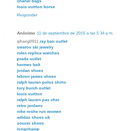
chanel bags
louis vuitton borse
Responder
Anónimo
11 de septiembre de 2015 a las 5:34 a.m.
qihang0911,
ray ban outlet
swarov ski jewelry
rolex replica watches
prada outlet
hermes belt
jordan shoes
lebron james shoes
ralph lauren polos shirts
tory burch outlet
louis vuitton
ralph lauren pas cher
retro jordans
nike roshe run women
adidas shoes uk
soccer shoes
longchamp