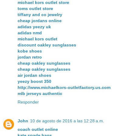
michael kors outlet store
toms outlet store
tiffany and co jewelry
cheap jordans online
adidas yeezy uk
adidas nmd
michael kors outlet
discount oakley sunglasses
kobe shoes
jordan retro
cheap oakley sunglasses
cheap oakley sunglasses
air jordan shoes
yeezy boost 350
http://www.michaelkors-outletfactory.us.com
mlb jerseys authentic
Responder
John
10 de agosto de 2016 a las 12:28 a.m.
coach outlet online
kate spade bags