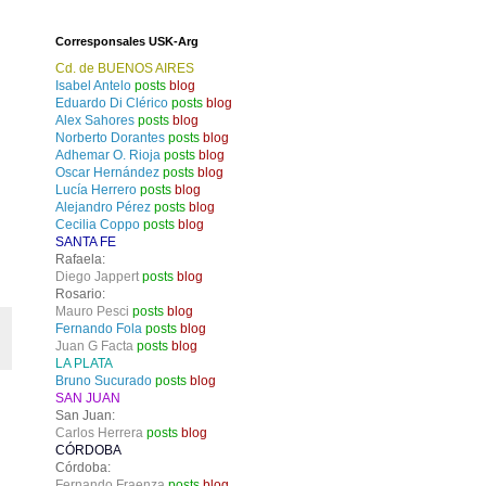
Corresponsales USK-Arg
Cd. de BUENOS AIRES
Isabel Antelo
posts
blog
Eduardo Di Clérico
posts
blog
Alex Sahores
posts
blog
Norberto Dorantes
posts
blog
Adhemar O. Rioja
posts
blog
Oscar Hernández
posts
blog
Lucía Herrero
posts
blog
Alejandro Pérez
posts
blog
Cecilia Coppo
posts
blog
SANTA FE
Rafaela:
Diego Jappert
posts
blog
Rosario:
Mauro Pesci
posts
blog
Fernando Fola
posts
blog
Juan G Facta
posts
blog
LA PLATA
Bruno Sucurado
posts
blog
SAN JUAN
San Juan:
Carlos Herrera
posts
blog
CÓRDOBA
Córdoba:
Fernando Fraenza
posts
blog