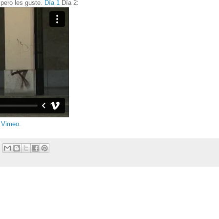
spero les guste.
Día 1
Día 2:
n
Vimeo
.