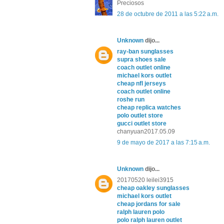
Preciosos
28 de octubre de 2011 a las 5:22 a.m.
Unknown
dijo...
ray-ban sunglasses
supra shoes sale
coach outlet online
michael kors outlet
cheap nfl jerseys
coach outlet online
roshe run
cheap replica watches
polo outlet store
gucci outlet store
chanyuan2017.05.09
9 de mayo de 2017 a las 7:15 a.m.
Unknown
dijo...
20170520 leilei3915
cheap oakley sunglasses
michael kors outlet
cheap jordans for sale
ralph lauren polo
polo ralph lauren outlet