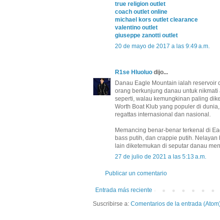
true religion outlet
coach outlet online
michael kors outlet clearance
valentino outlet
giuseppe zanotti outlet
20 de mayo de 2017 a las 9:49 a.m.
R1se Hluoluo
dijo...
Danau Eagle Mountain ialah reservoir 
orang berkunjung danau untuk nikmati ak
seperti, walau kemungkinan paling dike
Worth Boat Klub yang populer di dunia
regattas internasional dan nasional.
Memancing benar-benar terkenal di Eag
bass putih, dan crappie putih. Nelaya
lain diketemukan di seputar danau menc
27 de julio de 2021 a las 5:13 a.m.
Publicar un comentario
Entrada más reciente
Suscribirse a:
Comentarios de la entrada (Atom