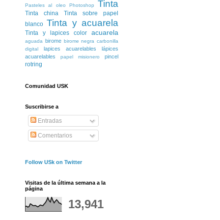
Tinta
Pasteles al oleo
Photoshop
Tinta china
Tinta sobre papel
Tinta y acuarela
blanco
acuarela
Tinta y lapices color
birome
aguada
birome negra
carbonilla
lapices acuarelables
lápices
digital
acuarelables
pincel
papel misionero
rotring
Comunidad USK
Suscribirse a
Entradas
Comentarios
Follow USk on Twitter
Visitas de la última semana a la
página
13,941