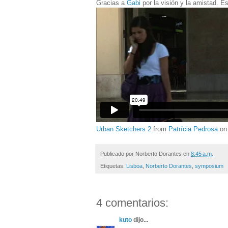
Gracias a
Gabi
por la visión y la amistad. E
Urban Sketchers 2
from
Patrícia Pedrosa
o
Publicado por
Norberto Dorantes
en
8:45 a.m.
Etiquetas:
Lisboa
,
Norberto Dorantes
,
symposium
4 comentarios:
kuto
dijo...