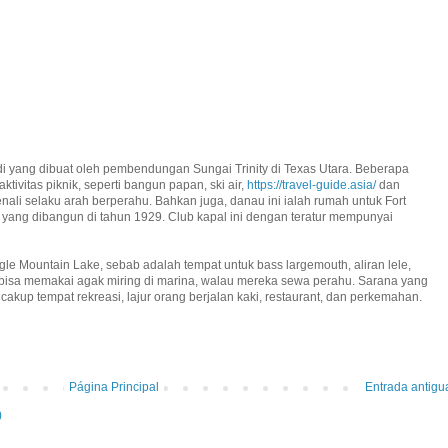
di yang dibuat oleh pembendungan Sungai Trinity di Texas Utara. Beberapa
tivitas piknik, seperti bangun papan, ski air,
https://travel-guide.asia/
dan
nali selaku arah berperahu. Bahkan juga, danau ini ialah rumah untuk Fort
, yang dibangun di tahun 1929. Club kapal ini dengan teratur mempunyai
le Mountain Lake, sebab adalah tempat untuk bass largemouth, aliran lele,
n bisa memakai agak miring di marina, walau mereka sewa perahu. Sarana yang
akup tempat rekreasi, lajur orang berjalan kaki, restaurant, dan perkemahan.
Página Principal
Entrada antigu
)