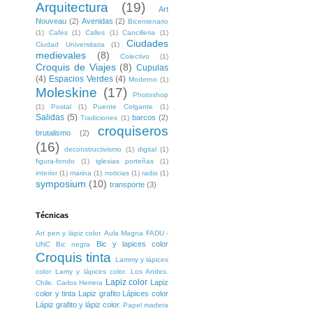
Arquitectura
(19)
Art
Nouveau
(2)
Avenidas
(2)
Bicentenario
(1)
Cafés
(1)
Calles
(1)
Cancilleria
(1)
Ciudades
Ciudad Universitaria
(1)
medievales
(8)
Colectivo
(1)
Croquis de Viajes
(8)
Cupulas
(4)
Espacios Verdes
(4)
Moderno
(1)
Moleskine
(17)
Photoshop
(1)
Postal
(1)
Puente Colgante
(1)
Salidas
(5)
barcos
(2)
Tradiciones
(1)
croquiseros
brutalismo
(2)
(16)
deconstructivismo
(1)
digital
(1)
figura-fondo
(1)
iglesias porteñas
(1)
interior
(1)
marina
(1)
noticias
(1)
radio
(1)
symposium
(10)
transporte
(3)
Técnicas
Art pen y lápiz color. Aula Magna FADU -
Bic y lapices color
UNC
Bic negra
Croquis tinta
Lammy y lápices
color
Lamy y lápices color. Los Andes.
Lapiz color
Lapiz
Chile. Carlos Herrera
color y tinta
Lapiz grafito
Lápices color
Lápiz grafito y lápiz color.
Papel madera