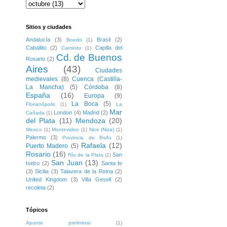
Sitios y ciudades
Andalucía
(3)
Brasil
(2)
Boedo
(1)
Caballito
(2)
Capilla del
Caminito
(1)
Cd. de Buenos
Rosario
(2)
Aires
(43)
Ciudades
medievales
(8)
Cuenca (Castilla-
La Mancha)
(5)
Córdoba
(8)
España
(16)
Europa
(9)
La Boca
(5)
Florianópolis
(1)
La
Mar
London
(4)
Madrid
(2)
Cañada
(1)
del Plata
(11)
Mendoza
(20)
Mexico
(1)
Montevideo
(1)
Nice (Niza)
(1)
Palermo
(3)
Provincia de BsAs
(1)
Rafaela
(12)
Puerto Madero
(5)
Rosario
(16)
San
Río de la Plata
(1)
San Juan
(13)
Isidro
(2)
Santa fe
(3)
Sicilia
(3)
Talavera de la Reina
(2)
United Kingdom
(3)
Villa Gesell
(2)
recoleta
(2)
Tópicos
Apunte preliminar
(1)