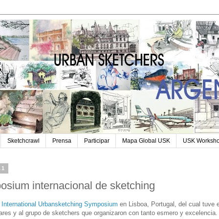
Sketchcrawl
Prensa
Participar
Mapa Global USK
USK Worksh
11
posium internacional de sketching
I International Urbansketching Symposium
en Lisboa, Portugal, del cual tuve e
hares y al grupo de sketchers que organizaron con tanto esmero y excelencia.