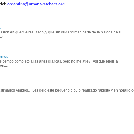
cial:
argentina@urbansketchers.org
an
asion en que fue realizado, y que sin duda forman parte de la historia de su
o ...
antes
tiempo completo a las artes gráficas, pero no me atreví. Así que elegí la
n,...
 Estimados Amigos… Les dejo este pequeño dibujo realizado rapidito y en horario d
..