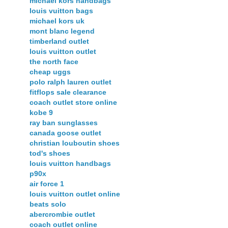
michael kors handbags
louis vuitton bags
michael kors uk
mont blanc legend
timberland outlet
louis vuitton outlet
the north face
cheap uggs
polo ralph lauren outlet
fitflops sale clearance
coach outlet store online
kobe 9
ray ban sunglasses
canada goose outlet
christian louboutin shoes
tod's shoes
louis vuitton handbags
p90x
air force 1
louis vuitton outlet online
beats solo
abercrombie outlet
coach outlet online