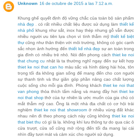
Unknown
16 de octubre de 2015 a las 7:12 a.m.
Khung ghế quyết định độ vững chắc của toàn bộ sản phẩm
nhà đẹp
. có rất nhiều chất liệu được sử dụng làm
thiết kế
nhà phố
khung như sắt, inox hay thép nhưng gỗ vẫn được
nhiều người ưu tiên lựa chọn vì tính thẫm mỹ
thiết kế biệt
thự
cũng như thân thiện với môi trường, không có góc cạnh
sắc nhọn ảnh hưởng đến
thiết kế nhà đẹp
sự an toàn trong
gia đình có nhiều trẻ nhỏ. Nói đến phong cách
thiet ke noi
that chung cu
nhật là ta thường nghĩ ngay đến sự kết hợp
thiet ke noi that can ho
màu sắc và hình dáng hài hòa, tôn
trọng tối đa không gian sống để mang đến cho con người
sự thanh tịnh và thư giãn góp phần nâng cao chất lượng
cuộc sống cho mỗi gia đình. Phòng khách
thiet ke noi that
van phong
thỏa thích tắm nắng và mang đầy hơi
thiet ke
noi that shop
thở của tự nhiên là ước muốn của gia chủ có
mắt thẫm mỹ cao. Ông là một nhà địa chất có cơ hội trải
nghiệm
thiet ke noi that showroom
ở nhiều vùng đất khác
nhau nên đi theo phong cách này cũng không
thiet ke noi
that biet thu
có gì là lạ. không khí lưu thông tự do qua các ô
cửa trượt, cửa sổ cũng mở rộng đến tối đa mang lại cái
nhìn đầy tươi mát và cảm xúc cho người sử dụng.