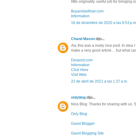
little originality. useful job for bringing
Buyandsellhair.com
Information
16 de diciembre de 2020 a las 9:53 p.m
Chand Mason
dijo...
Aw, this was a really nice post. In idea I 
make a very good article… but what can
Devpost.com
Information
Click Here
Visit Web
22 de abril de 2021 a las 1:37 a.m.
onlyblog
dijo...
Nice Blog. Thanks for sharing with us.
Only Blog
Guest Blogger
Guest Blogging Site