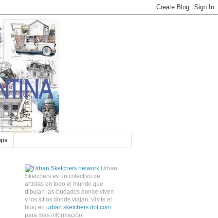
ops
Urban
Sketchers es un colectivo de
artistas en todo el mundo que
dibujan las ciudades donde viven
y los sitios donde viajan. Visite el
blog en
urban sketchers dot com
para mas información.