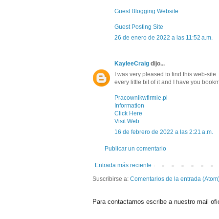
Guest Blogging Website
Guest Posting Site
26 de enero de 2022 a las 11:52 a.m.
KayleeCraig
dijo...
I was very pleased to find this web-site. 
every little bit of it and I have you boo
Pracownikwfirmie.pl
Information
Click Here
Visit Web
16 de febrero de 2022 a las 2:21 a.m.
Publicar un comentario
Entrada más reciente
Suscribirse a:
Comentarios de la entrada (Atom
Para contactarnos escribe a nuestro mail ofi