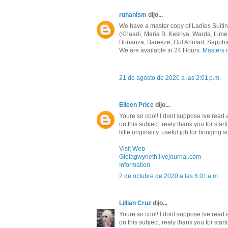
ruhanism
dijo...
We have a master copy of Ladies Suitin
(Khaadi, Maria B, Kesriya, Warda, Lime
Bonanza, Bareeze, Gul Ahmad, Sapphire)
We are available in 24 Hours.
Masters r
21 de agosto de 2020 a las 2:01 p.m.
Eileen Price
dijo...
Youre so cool! I dont suppose Ive read 
on this subject. realy thank you for sta
little originality. useful job for bringing
Visit Web
Gioiagwyneth.livejournal.com
Information
2 de octubre de 2020 a las 6:01 a.m.
Lillian Cruz
dijo...
Youre so cool! I dont suppose Ive read 
on this subject. realy thank you for sta