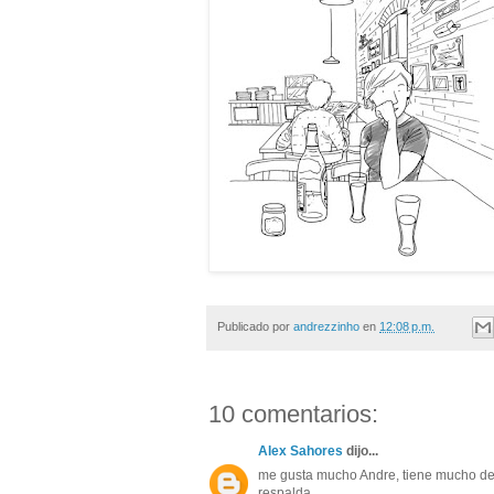
Publicado por
andrezzinho
en
12:08 p.m.
10 comentarios:
Alex Sahores
dijo...
me gusta mucho Andre, tiene mucho de 
respalda