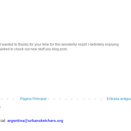
I wanted to thanks for your time for this wonderful read!! I definitely enjoying
kmarked to check out new stuff you blog post.
Página Principal
Entrada antigu
)
cial:
argentina@urbansketchers.org