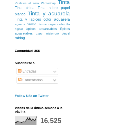
Tinta
Pasteles al oleo
Photoshop
Tinta china
Tinta sobre papel
Tinta y acuarela
blanco
acuarela
Tinta y lapices color
birome
aguada
birome negra
carbonilla
lapices acuarelables
lápices
digital
acuarelables
pincel
papel misionero
rotring
Comunidad USK
Suscribirse a
Entradas
Comentarios
Follow USk on Twitter
Visitas de la última semana a la
página
16,525