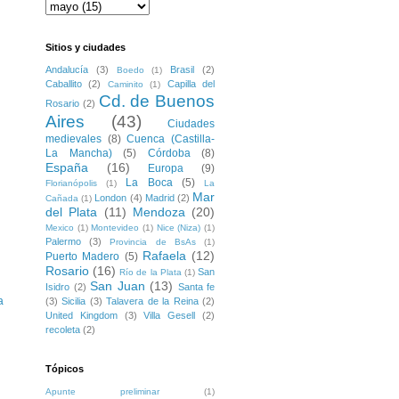
Sitios y ciudades
Andalucía
(3)
Brasil
(2)
Boedo
(1)
Caballito
(2)
Capilla del
Caminito
(1)
Cd. de Buenos
Rosario
(2)
Aires
(43)
Ciudades
medievales
(8)
Cuenca (Castilla-
La Mancha)
(5)
Córdoba
(8)
España
(16)
Europa
(9)
La Boca
(5)
Florianópolis
(1)
La
Mar
London
(4)
Madrid
(2)
Cañada
(1)
del Plata
(11)
Mendoza
(20)
Mexico
(1)
Montevideo
(1)
Nice (Niza)
(1)
Palermo
(3)
Provincia de BsAs
(1)
Rafaela
(12)
Puerto Madero
(5)
Rosario
(16)
San
Río de la Plata
(1)
San Juan
(13)
Isidro
(2)
Santa fe
a
(3)
Sicilia
(3)
Talavera de la Reina
(2)
United Kingdom
(3)
Villa Gesell
(2)
recoleta
(2)
Tópicos
Apunte preliminar
(1)