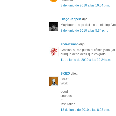
3 de junio de 2010 a las 10:54 p.m.
Diego Jappert
dijo...
Muy bueno, algo distinto en el blog. Ve
8 de junio de 2010 a las 5:34 p.m.
andrezzinho
dijo...
Gracias, si, me gusta el cómic y dibujar
aunque debo decir que es grato.
11 de junio de 2010 a las 12:24 p.m.
SKIZO
dijo...
Great
Work
good
sources
of
Inspiration
18 de junio de 2010 a las 8:23 p.m.