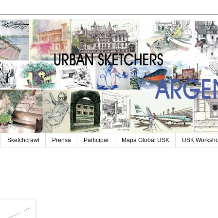
Sketchcrawl
Prensa
Participar
Mapa Global USK
USK Worksh