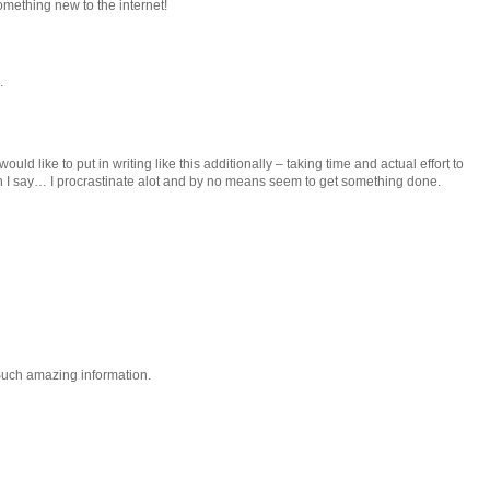
 something new to the internet!
.
would like to put in writing like this additionally – taking time and actual effort to
 I say… I procrastinate alot and by no means seem to get something done.
 Such amazing information.