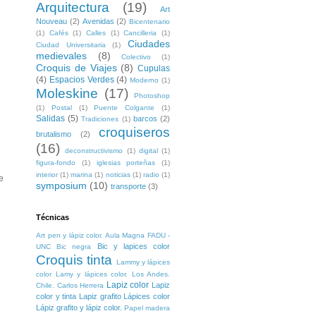
Arquitectura
(19)
Art
Nouveau
(2)
Avenidas
(2)
Bicentenario
(1)
Cafés
(1)
Calles
(1)
Cancilleria
(1)
Ciudades
Ciudad Universitaria
(1)
medievales
(8)
Colectivo
(1)
Croquis de Viajes
(8)
Cupulas
(4)
Espacios Verdes
(4)
Moderno
(1)
Moleskine
(17)
Photoshop
(1)
Postal
(1)
Puente Colgante
(1)
Salidas
(5)
barcos
(2)
Tradiciones
(1)
croquiseros
brutalismo
(2)
(16)
deconstructivismo
(1)
digital
(1)
figura-fondo
(1)
iglesias porteñas
(1)
interior
(1)
marina
(1)
noticias
(1)
radio
(1)
e
symposium
(10)
transporte
(3)
Técnicas
Art pen y lápiz color. Aula Magna FADU -
Bic y lapices color
UNC
Bic negra
Croquis tinta
Lammy y lápices
color
Lamy y lápices color. Los Andes.
Lapiz color
Lapiz
Chile. Carlos Herrera
color y tinta
Lapiz grafito
Lápices color
Lápiz grafito y lápiz color.
Papel madera