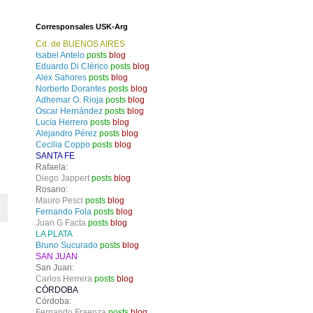
Corresponsales USK-Arg
Cd. de BUENOS AIRES
Isabel Antelo
posts
blog
Eduardo Di Clérico
posts
blog
Alex Sahores
posts
blog
Norberto Dorantes
posts
blog
Adhemar O. Rioja
posts
blog
Oscar Hernández
posts
blog
Lucía Herrero
posts
blog
Alejandro Pérez
posts
blog
Cecilia Coppo
posts
blog
SANTA FE
Rafaela:
Diego Jappert
posts
blog
Rosario:
Mauro Pesci
posts
blog
Fernando Fola
posts
blog
Juan G Facta
posts
blog
LA PLATA
Bruno Sucurado
posts
blog
SAN JUAN
San Juan:
Carlos Herrera
posts
blog
CÓRDOBA
Córdoba:
Fernando Fraenza
posts
blog